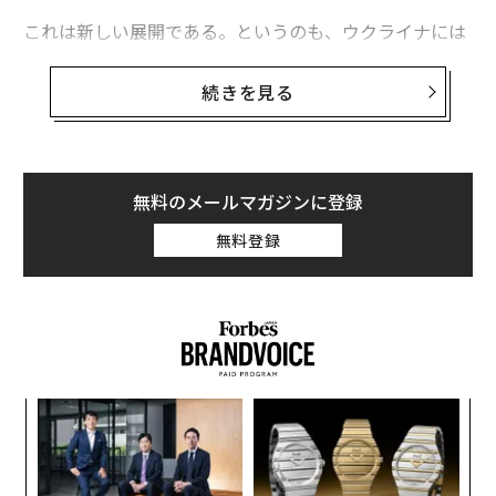
これは新しい展開である。というのも、ウクライナには
これまで、橋のような頑丈な構造物を破壊するための装
備を欠いていると考えられてきたからだ。ところが、こ
続きを見る
の1カ月ですでに数本の橋が破壊されている。この数は
ウクライナが2025年の1年を通じて破壊した橋の数より
も多く、2024年や2023年の通年実績も上回っている。
無料のメールマガジンに登録
「攻撃目標にされた橋はとても多い」と英王立防衛安全
無料登録
保障研究所（RUSI）のジャック・ワトリング博士は語
る。
なく
“
Ja
シ
er」
グ
伝
る