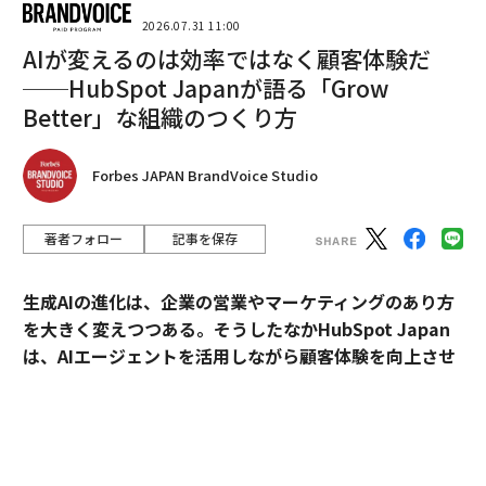
2026.07.31 11:00
AIが変えるのは効率ではなく顧客体験だ
2026年9月号発売中
──HubSpot Japanが語る「Grow
Better」な組織のつくり方
最新号の購入はこちらから
Forbes JAPAN BrandVoice Studio
メンバーシップに登録する
著者フォロー
記事を保存
生成AIの進化は、企業の営業やマーケティングのあり方
を大きく変えつつある。そうしたなかHubSpot Japan
関連記事
は、AIエージェントを活用しながら顧客体験を向上させ
ロ・ウクライナ両軍が滑空爆弾の使用を拡大 ロは1週間で1800発、再び
るプラットフォームを提供している。
戦局を左右する兵器に
外資・日系・スタートアップを横断して採用支援を手掛
窮地に立たされたロシアのプーチン大統領、失脚への秒読み開始か
けるエンワールド・ジャパン代表取締役社長・山本裕介
ロシア、ドローン操縦士に女子大生を勧誘 「安全」うたうも実は危険