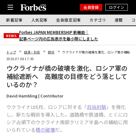
会員登録
ログイン
新着記事
人気記事
会員限定記事
カテゴリ
連載
コ
Forbes JAPAN MEMBERSHIP 新機能｜
NEWS
記事ページ内の広告表示を最小限にしました
トップ
経済・社会
欧州
ウクライナが橋の破壊を激化、ロシア軍の補給遮
2026.07.06 17:30
ウクライナが橋の破壊を激化、ロシア軍の
補給遮断へ 高難度の目標をどう落として
いるのか？
David Hambling | Contributor
ウクライナは6月、ロシアに対する「
兵站封鎖
」を強化
し、新たな戦術を導入した。道路橋や鉄道橋、とくにロ
シア占領下のウクライナ南部クリミア半島への補給に用
いられている
橋の破壊
だ。