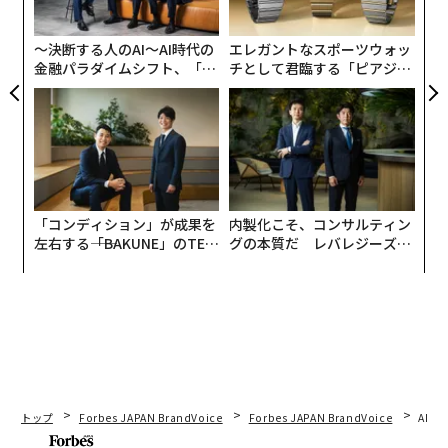
モ
〜決断する人のAI〜AI時代の
エレガントなスポーツウォッ
金融パラダイムシフト、「超
チとして君臨する「ピアジ
個別化」の核心 【MUFG×ウ
ェ」ポロの魅力
ェルスナビ×PwC】
「コンディション」が成果を
内製化こそ、コンサルティン
左右する――「BAKUNE」のTEN
グの本質だ レバレジーズが
TIALが支える「挑戦者の明
実践する、次世代ファームの
日」
全貌
トップ
Forbes JAPAN BrandVoice
Forbes JAPAN BrandVoice
AIが
翻訳・編集＝江戸伸禎