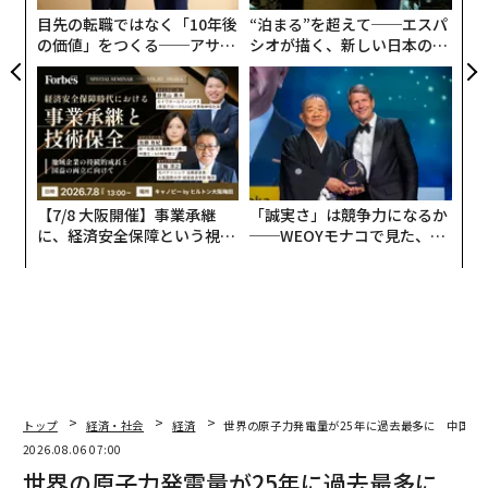
だ。ウクライナ情報機関の関係筋によれば、このような
目先の転職ではなく「10年後
“泊まる”を超えて──エスパ
大規模な攻撃は差し迫っている。
の価値」をつくる──アサイ
シオが描く、新しい日本のラ
ンの長期伴走型支援とは
グジュアリー（前編）
【7/8 大阪開催】事業承継
「誠実さ」は競争力になるか
に、経済安全保障という視点
──WEOYモナコで見た、く
が加わるとき──経営者が問
ら寿司の経営哲学
われる新たな判断軸
トップ
経済・社会
経済
世界の原子力発電量が25年に過去最多に 中国が
2026.08.06 07:00
世界の原子力発電量が25年に過去最多に