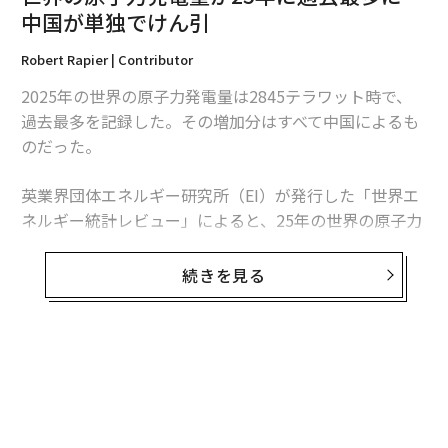
中国が単独でけん引
Robert Rapier | Contributor
2025年の世界の原子力発電量は2845テラワット時で、
過去最多を記録した。その増加分はすべて中国によるも
のだった。
英業界団体エネルギー研究所（EI）が発行した「世界エ
翻訳・編集＝安藤清香
ネルギー統計レビュー」によると、25年の世界の原子力
発電量は前年比1.3％、30テラワット時増加した。中国
の増加分は34テラワット時を超えたため、同国を除け
続きを見る
2026年9月号発売中
ば、世界の原子力発電量は減少したことになる。
この数字は「世界的な原子力ルネッサンス」という大ま
最新号の購入はこちらから
かな主張より、業界の実情をより的確に捉えている。原
子力発電量は増加しているものの、拡大は特定の国に集
メンバーシップに登録する
中している。米国は引き続き世界最多の原子力発電所を
稼働させているが、中国は急速にその差を縮めている。