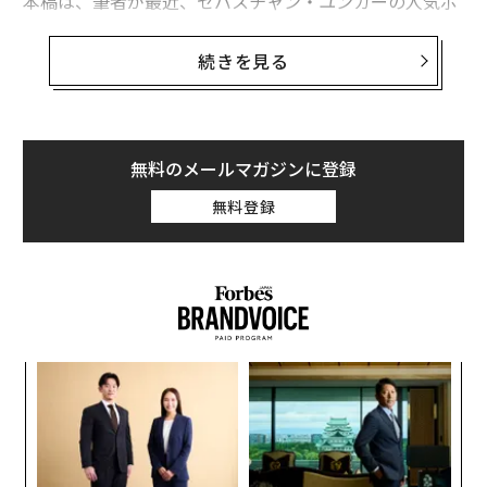
本稿は、筆者が最近、セバスチャン・ユンガーの人気ポ
ッドキャスト番組「サブスタック」に出演した際、プー
チン大統領の失脚を予測した対談をまとめたものだ。ユ
続きを見る
ンガーは世界的に活躍する戦争ジャーナリストで、数々
の賞を受賞した作家であり、ドキュメンタリー制作者で
もある。
無料のメールマガジンに登録
ロシアが2014年に併合したウクライナ南部クリミア半島
無料登録
は、ウクライナ軍による絶え間ない無人機（ドローン）
攻撃により、事実上、燃料の供給を断たれている。観光
シーズンの最盛期に同半島から脱出しようとする車が何
キロにもわたって渋滞する光景は、ロシアにとって極め
て不都合だ。ロシアに残された唯一の燃料供給ルート
は、同国本土と半島を結ぶ「クリミア大橋」だけだ。こ
〜
の橋は極めて象徴的な建造物で、これまで何度もウクラ
織
イナ軍の爆撃を受けながらも、いまだにそびえ立ってい
う
挑
る。橋を渡るガソリン運搬用トラックは格好の標的とな
T
よっ
り、攻撃を受ければ巨大な火球が巻き起こることは確実
PA