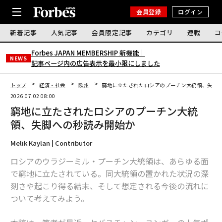
会員登録
ログイン
新着記事
人気記事
会員限定記事
カテゴリ
連載
コ
Forbes JAPAN MEMBERSHIP 新機能｜
NEWS
記事ページ内の広告表示を最小限にしました
トップ
経済・社会
欧州
窮地に立たされたロシアのプーチン大統領、失脚
2026.07.02 08:00
窮地に立たされたロシアのプーチン大統
領、失脚への秒読み開始か
Melik Kaylan | Contributor
ロシアのウラジーミル・プーチン大統領は、あらゆる面
で窮地に立たされている。同大統領の置かれた状況の深
刻さや起こり得る結末、そして想定される今後の流れに
ついて考えてみよう。