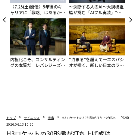
知っておくべきすべての背景を解説する。
〈7.25(土)開催〉5年後のキ
〜決断する人のAI〜大規模組
ャリアに「戦略」はあるか。
織が挑む「AIフル実装」“使
トップエグゼクティブのキャ
う”企業から“動く”企業へ【N
リアに触れる1日│CAREER S
TTドコモビジネス×PwC】
UMMIT 2026
内製化こそ、コンサルティン
“泊まる”を超えて─エスパシ
グの本質だ レバレジーズが
オが描く、新しい日本のラグ
実践する、次世代ファームの
ジュアリー（中編）
全貌
トップ
サイエンス
宇宙
H3ロケットの30形態が打ち上げ成功、「高頻度
2026.06.13 10:30
H3ロケットの30形態が打ち上げ成功、