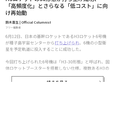
「高頻度化」とさらなる「低コスト」に向
け再始動
鈴木喜生 | Official Columnist
フリー編集者
6月12日、日本の基幹ロケットであるH3ロケット6号機
が種子島宇宙センターから
打ち上げられ
、6機の小型衛
星を予定軌道に投入することに成功した。
翻訳＝江津拓哉
今回打ち上げられた6号機は「H3-30形態」と呼ばれ、固
2026年9月号発売中
体ロケットブースターを搭載しない仕様。複数あるH3の
バリエーションのなかで、この形態による打ち上げは今
回が初めてとなる。また、固体燃料による補助ブースタ
続きを見る
最新号の購入はこちらから
ーを搭載せず、液体ロケットエンジンのみによって大型
ロケットが打ち上げられるのも、国内では今回が初めて
となった。
メンバーシップに登録する
H3ロケットは、2025年12月に発生した8号機の打ち上げ