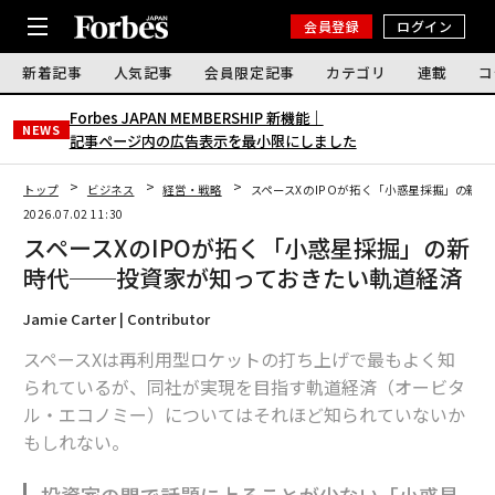
会員登録
ログイン
新着記事
人気記事
会員限定記事
カテゴリ
連載
コ
Forbes JAPAN MEMBERSHIP 新機能｜
NEWS
記事ページ内の広告表示を最小限にしました
トップ
ビジネス
経営・戦略
スペースXのIPOが拓く「小惑星採掘」の新
2026.07.02 11:30
スペースXのIPOが拓く「小惑星採掘」の新
時代──投資家が知っておきたい軌道経済
Jamie Carter | Contributor
スペースXは再利用型ロケットの打ち上げで最もよく知
られているが、同社が実現を目指す軌道経済（オービタ
ル・エコノミー）についてはそれほど知られていないか
もしれない。