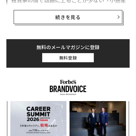
投資家の間で話題に上ることが少ない「小惑星
採掘」
続きを見る
しかし、それよりもさらに投資家の間で話題に上ること
が少ない、一見するとSFのような未来的な活動が存在す
る。それが「小惑星採掘」だ。米国時間5月20日に提出
された新規株式公開（IPO）の
申請書類
で言及されてい
無料のメールマガジンに登録
るように、小惑星採掘は現在、複数の企業によってかつ
てないほど真剣に模索されている。これらの企業はすで
無料登録
に机上の研究段階を脱しており、アストロフォージが深
宇宙の小惑星撮影ミッションを実施したほか、その他の
企業も将来の小惑星採掘ミッションに向けた実証ハード
ウェアの開発や資金調達を進めている。
スペースXが申請書類に記載したからといって小惑星採掘
挑
がすぐに実現するわけではないが、この構想が世界で最
よっ
PA
も注目される民間宇宙開発企業の戦略に組み込まれたこ
ア
とは確かだ。そこで本稿では、その商業化は最近までほ
の
とんど理論上のものとされていた小惑星採掘について、
た