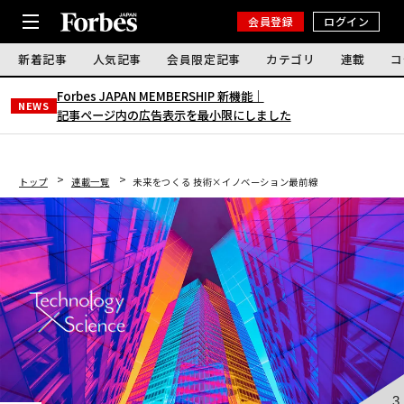
会員登録
ログイン
新着記事
人気記事
会員限定記事
カテゴリ
連載
コ
Forbes JAPAN MEMBERSHIP 新機能｜
NEWS
記事ページ内の広告表示を最小限にしました
トップ
連載一覧
未来をつくる 技術×イノベーション最前線
3