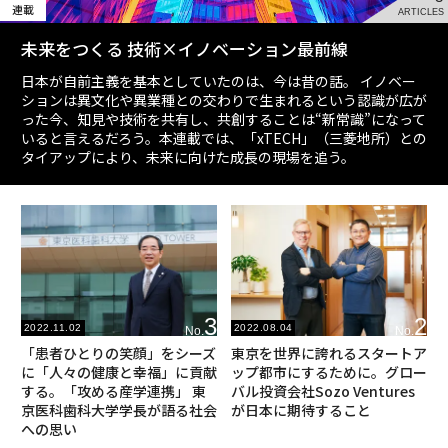
連載
ARTICLES
未来をつくる 技術×イノベーション最前線
日本が自前主義を基本としていたのは、今は昔の話。 イノベー
ションは異文化や異業種との交わりで生まれるという認識が広が
った今、知見や技術を共有し、共創することは“新常識”になって
いると言えるだろう。本連載では、「xTECH」（三菱地所）との
タイアップにより、未来に向けた成長の現場を追う。
3
2
2022.11.02
2022.08.04
No.
No.
「患者ひとりの笑顔」をシーズ
東京を世界に誇れるスタートア
に「人々の健康と幸福」に貢献
ップ都市にするために。グロー
する。「攻める産学連携」 東
バル投資会社Sozo Ventures
京医科歯科大学学長が語る社会
が日本に期待すること
への思い