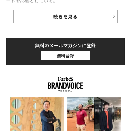
ートを必要としている。
率直に言って、後になって再学習し調整するよりも、最
続きを見る
初から健全な習慣を教える方がはるかに簡単だ。ここで
は、幼い子ども（5歳から12歳）に健全な金銭習慣を教
える方法を紹介する。
無料のメールマガジンに登録
お金に関する質問への好奇心を促す
無料登録
通常、子どもは5歳から8歳の間に
お金を意識
するように
なり、「なぜお金が必要なの?」や「お金はどこから来る
の?」といった質問をする。心配しなくていいと言った
り、質問を避けたりするのではなく、彼らが何を考えて
いるか尋ねてみよう。自分で考えてみた後、判断を下さ
ずに正直な答えを伝えることができる。
キ
「
か。
─
キャ
ら
このようなアプローチは、お金に関する質問を持ちかけ
“
R S
ても安全であり、お金はタブーな話題である必要はない
シ
グ
というシグナルを送ることができる。