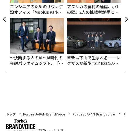
エンジニアのためのサウナ併
アフリカの農村の通信、小1
予算管理と貯蓄をゲーム化する
設オフィス「Mobius Park」
の壁。2人の挑戦者が手にし
がオープン──タマディック
た「次なる武器」
私がお金を意識し始めた頃、学校の昼食代のおおよその
が健康経営を徹底する理由
金額を毎週現金でお小遣いとしてもらっていた。追加の
家事、ベビーシッター、近所の犬の世話などをすると、
楽しい買い物や将来のための貯蓄に使える追加の現金を
受け取った。それは私自身のお金であり、最終的な決定
〜決断する人のAI〜AI時代の
革新は下山で生まれる──レ
権は私にあった。おもちゃやゲームが欲しければ、資金
金融パラダイムシフト、「超
クサスが新型TZとESに込め
を用意する必要があり、それによって自分が費やした時
個別化」の核心 【MUFG×ウ
た「DISCOVER」の哲学
間や労働の価値を理解することができた。
ェルスナビ×PwC】
デジタル決済の時代において、多くの親が現金でのお小
遣いから離れ、子どもが欲しいものや必要なものをその
たびに支払うことを選択していることに気づいた。現金
はもはや王様ではないが、私の若い頃と同じ教訓を教え
トップ
Forbes JAPAN BrandVoice
Forbes JAPAN BrandVoice
「老
る他の方法がある。
子ども向けに設計されたアプリ
を使
用したり、ホワイトボードなど目に見える場所でデジタ
2026.08.07 16:00