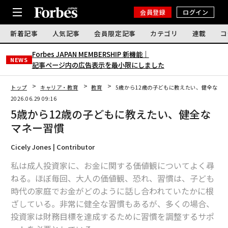
会員登録
ログイン
新着記事
人気記事
会員限定記事
カテゴリ
連載
コ
Forbes JAPAN MEMBERSHIP 新機能｜
NEWS
記事ページ内の広告表示を最小限にしました
トップ
キャリア・教育
教育
5歳から12歳の子どもに教えたい、健全なマ
2026.06.29 09:16
5歳から12歳の子どもに教えたい、健全な
マネー習慣
Cicely Jones | Contributor
私は成人投資家に、お金に関する価値観についてよく尋
ねる。ほぼ毎回、大人の価値観、恐れ、習慣は、子ども
時代の家庭でお金がどのように話し合われていたかに根
ざしている。非常に健全な習慣もあるが、多くの場合、
投資家は財務目標を達成するために習慣を調整するサポ