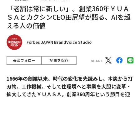
ルマネーを追跡したりすることで、電話や銀行ログイン
「老舗は常に新しい」。創業360年ＹＵＡ
を必要とせずに、どれだけ持っているかを簡単に追跡で
ＳＡとカクシンCEO田尻望が語る、AIを超
きる。そして、あなたが銀行の代わりとなって購入を行
える人の価値
うのだ。
模範を示す
Forbes JAPAN BrandVoice Studio
あなたに悪い習慣があり、子どもが聞いていないと思っ
ていても、彼らの
お金に対する考え方に影響を与える
可
著者フォロー
記事を保存
能性がある。多額の退職金貯蓄を持たない投資家に出会
うと、彼らの両親も退職のための貯蓄の重要性をあまり
1666年の創業以来、時代の変化を先読みし、木炭から打
重視していなかったことがよくわかる。彼らは「永遠に
刃物、工作機械、そして住環境へと事業を大胆に変革・
働きたい」「おそらく若くして死ぬだろう」「父はまだ
拡大してきたＹＵＡＳＡ。創業360周年という節目を迎
働いているから、私もその年齢でおそらく働いているだ
えた今、18代目社長の田村博之（現・会長）、新たにバ
ろう」といったことを言う。
トンを受け継いだ19代目社長の村山英明、「価値主義」
を掲げて企業変革に伴走するカクシンCEO・田尻望が、
代わりに、良い習慣を示そう。自分自身の将来について
AIを超える「人の提供価値」と、持続的な成長を支える
考えていることを示し、彼らが自分の将来について考え
組織変革の本質に迫る。
るよう促す。尋ねられたら、楽しい買い物をする前に、