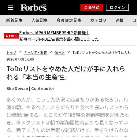
会員登録
ログイン
新着記事
人気記事
会員限定記事
カテゴリ
連載
コ
Forbes JAPAN MEMBERSHIP 新機能｜
NEWS
記事ページ内の広告表示を最小限にしました
トップ
キャリア・教育
働き方
ToDoリストをやめた人だけが手に入れら
2026.07.08 16:00
ToDoリストをやめた人だけが手に入れら
れる「本当の生産性」
Sho Dewan | Contributor
多くの人が、こうした状況に心当たりがあるだろう。月
曜の朝、やるべきことをずらりと並べた長いリストから
1週間が始まる。ところが午後5時の退勤時間を迎えたと
き、タスクリストは朝の業務開始時よりも長くなってい
る。完了できたのは手軽な雑務だけで、手を付けられな