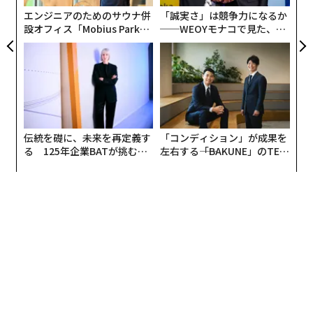
事項から予定を組む必要がある。最も生産性の高いプロ
ア
エンジニアのためのサウナ併
「誠実さ」は競争力になるか
フェッショナルがリストを捨て、代わりに何をしている
設オフィス「Mobius Park」
──WEOYモナコで見た、く
のか。その理由を見ていこう。
がオープン──タマディック
ら寿司の経営哲学
が健康経営を徹底する理由
問題：フラットなタスク階層
ToDoリストの根本的な欠陥は、すべての項目を同じ重
要度で扱ってしまう点にある。標準的なリストでは、
「同僚Aからのメールに返信する」と「第4四半期（Q
伝統を礎に、未来を再定義す
「コンディション」が成果を
4）の市場拡大戦略の草案を作成する」が、見た目上は
る 125年企業BATが挑むス
左右する――「BAKUNE」のTEN
モークレスな未来
TIALが支える「挑戦者の明
まったく同じである。
日」
だが現実には、タスクは大きく2種類に分かれる。「10
ドル（約1620円）の価値しかないタスク」と「1万ドル
（約162万円）の価値を生むタスク」だ。10ドルのタス
クは、いわば事務的な雑務であり、組織を回すために必
要ではあるが、必ずしもキャリアを前進させるわけでは
ない。