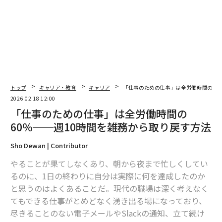
一方の1万ドルのタスクは、昇進や昇給に直結するよう
な、深い集中を要する作業（ディープ・ワーク）や戦略
的思考、そして複雑な問題解決を伴う極めて高い成果を
生み出す活動を指す。
リストで仕事をしていると、脳は自然と10ドルのタスク
に引き寄せられる。その項目に線を引くと、手軽に達成
トップ
キャリア・教育
キャリア
「仕事のための仕事」は全労働時間の60
感（ドーパミン）が得られるからだ。この罠に陥っては
2026.02.18 12:00
いけない。1日10時間忙しくしていても、成果に結びつ
「仕事のための仕事」は全労働時間の
かない可能性がある。代わりに、高いインパクトの成果
60％──週10時間を雑務から取り戻す方法
へと意識を
切り替える
ことを目指すべきだ。
Sho Dewan | Contributor
代替策：タイムブロッキング
やることが果てしなくあり、朝から夜まで忙しくしてい
ToDoリストが「やりたいことリスト」だとすれば、カ
るのに、1日の終わりに自分は実際に何を達成したのか
レンダーは「約束」である。最も生産性の高い人々は
と思うのはよくあることだ。現代の職場は深く考えなく
「タイムブロッキング」という手法を用いる。優先事項
てもできる仕事がとめどなく湧き出る場になっており、
を変更不可能な予定であるかのように、カレンダーに直
尽きることのない電子メールやSlackの通知、立て続け