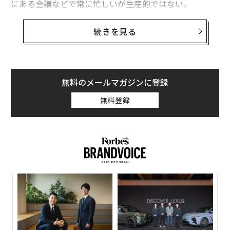
接組み込む手法だ。
にある会議などで常に忙しいが生産的ではない。
タスク管理ツールAsana（アサナ）の「Anatomy of Wor
続きを見る
ToDoリストは「何をする必要が
k Index」ではこうしたタスクを「仕事のための仕事」と
次ページ ＞
あるか」を、カレンダーは「いつ
それをするのか」を示す
呼んでおり、
労働時間の60%
を占めているという。この
問題への対抗策の1つが、著者カル・ニューポートが有
名にした「ディープワーク」だ。注意散漫になることな
無料のメールマガジンに登録
1
2
く認知的に負荷の高い作業に集中する能力のことを指
無料登録
す。こうした状態のときに最も価値の高い成果が生み出
される。問題は、スケジュールが混んでいるとディープ
ワークができないことだ。
2026年9月号発売中
以下に、戦略的なスケジュールブロックを基にした4ス
テップの作業見直し方法を紹介する。これを実践すれ
最新号の購入はこちらから
A
ば、本当に重要な仕事のために少なくとも週10時間は取
顧客
り戻せるはずだ。
pa
メンバーシップに登録する
内
な
グ
実