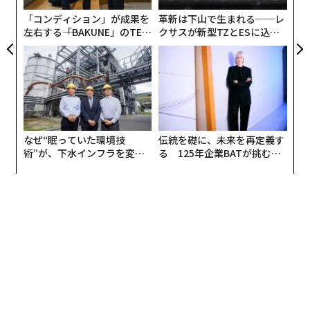
全
「コンディション」が成果を
革新は下山で生まれる──レ
左右する――「BAKUNE」のTEN
クサスが新型TZとESに込め
TIALが支える「挑戦者の明
た「DISCOVER」の哲学
関連記事
日」
「仕事のための仕事」は全労働時間の60％──週10時間を雑務から取り戻
す方法
「キャリア停滞」の原因となる5つの危険信号と改善方法
なぜ“眠っていた環境技
伝統を礎に、未来を再定義す
仕事で成長し続ける人が行う「キャリア停滞」を抜ける5つの行動
術”が、下水インフラを変え
る 125年企業BATが挑むス
たのか──産総研×月島JFE
モークレスな未来
なぜ仕事ができる人ほど「タイムマネジメントに苦しむ」のか
アクアソリューションの10年
会議が生産性を40%低下させる科学的根拠──リーダーが月曜から変える
べきこと
キャリア/キャリアアップ/キャリアパス/キャリア戦略
ストレス
働き方
生産性
効率化
マインドセット
タグ：
時間管理
仕事術/ビジネススキル
集中力
ToDo
タスク管理
スケジュール/スケジュール管理