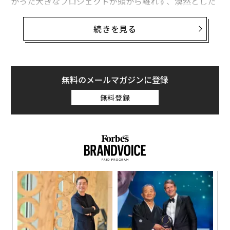
かった大きなプロジェクトが頭から離れず、漠然とした
不安だけが残る。
続きを見る
この生産性に関する現象が「ToDoリストのパラドック
ス」である。リストを使うのは「状況をコントロールし
ている」という感覚を得るためだが、結果としてリスト
に支配され、圧倒されてしまうことが少なくない。米テ
無料のメールマガジンに登録
レビ局NBCが過去に報じた生産性スタートアップのiDon
無料登録
eThisの調査データでは、ToDoリストにある項目の41％
が未完了のままだと報告されている。
さらに悪いことに、未完了のタスクは「ツァイガルニク
効果」にもつながる。これは、脳が未完の事柄に固執し
続ける心理現象だ。この効果は不要なストレスをもたら
〈7
し、意欲の消耗を引き起こす。
ャ
ト
実務担当者（プレイング層）から戦略的リーダーへステ
な
リア
術
UM
ップアップするには、タスクを列挙するのをやめ、優先
た