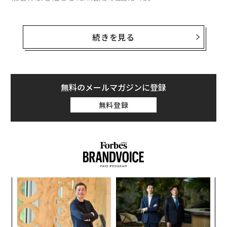
採用活動にAIを組み込む統合型タレントアクイジション
プラットフォーム「MyTalent Platform」を提供するTal
続きを見る
entX（タレントエックス）は、従業員500人以上の企業
で働く人事担当者と人事責任者213人、および社会人2年
目以上で転職を検討している中途採用候補者221人を対
象に、採用活動におけるAI活用に関する実態調査を実施
無料のメールマガジンに登録
した。
無料登録
るか
「
、く
左右
T
パ
日
技