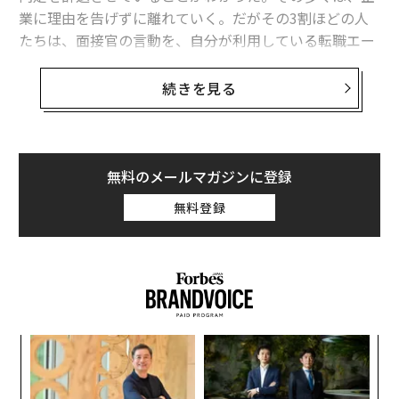
業に理由を告げずに離れていく。だがその3割ほどの人
たちは、面接官の言動を、自分が利用している転職エー
ジェントに報告していた。
続きを見る
共働き・子育て世代のための転職サービス「withwor
k」を運営するXTalent（クロスタレント）は、転職活動
をしたことがある男女136人を対象に、転職活動におけ
るジェンダーバイアスの実態調査を行った。まず、面接
無料のメールマガジンに登録
や選考過程で、「性別を前提とした発言」、「家庭事情
無料登録
に関する質問」、「結婚・出産に関する質問」、「業務
における性別役割を前提とした発言」を受けたことがあ
候補者が人事担当者に求めるのは、「自分を深く理解し
るかを尋ねた。
た対話」だ。40.1パーセントの候補者がそう答えてい
る。次が「面談・面接の質の向上」。AIは、候補者と対
面する場面ではなく、その前段階となる候補者の能力や
人柄の分析に用い、提示されたデータをもとに、人が示
るか
「
唆出しや判断を行う。そうして、面接では候補者のこと
、く
左右
をよく理解した上での人間的な対応を行うことで、候補
T
パ
日