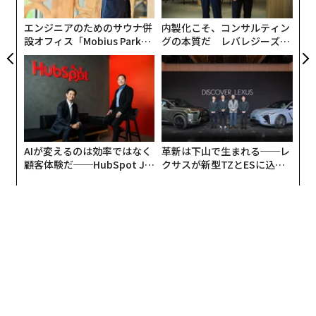
無
防
エンジニアのためのサウナ併
内製化こそ、コンサルティン
それによると、企業の58.3パーセントはなんらかの形で
設オフィス「Mobius Park」
グの本質だ レバレジーズが
採用活動にAIを導入していることがわかった。具体的に
がオープン──タマディック
実践する、次世代ファームの
は、求人票の作成、スカウト文面の作成、マッチング判
が健康経営を徹底する理由
全貌
定、キャリア相談・寄り添いなどにAIが使われている。
ところが、AIを導入したのに工数が変わらないと答えた
企業が30.3パーセントにのぼった。しかも、逆に工数が
増えた企業が23パーセント。あわせると53.3パーセント
AIが変えるのは効率ではなく
革新は下山で生まれる──レ
がAIによる工数削減に失敗している。
顧客体験だ──HubSpot Ja
クサスが新型TZとESに込め
panが語る「Grow Better」
た「DISCOVER」の哲学
それというのも、AIを導入したものの、組織としてどう
な組織のつくり方
活用するかを明確にしていない企業が67.9パーセントも
あるためだ。AIと人の役割分担、AI活用の方向性、AI前
提の業務フローの設計が遅れ、表面的な利用に留まって
いるものと思われる。どの組織でも共通して言えること
だが、AIを深く本来業務に組み込むかを設計できなけれ
ば、文書作成などの細かい作業の効率化以上の成果は望
めない。