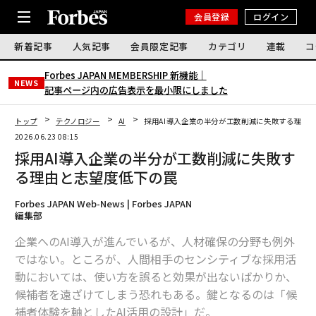
会員登録
ログイン
新着記事
人気記事
会員限定記事
カテゴリ
連載
コ
Forbes JAPAN MEMBERSHIP 新機能｜
NEWS
記事ページ内の広告表示を最小限にしました
トップ
テクノロジー
AI
採用AI導入企業の半分が工数削減に失敗する理由
2026.06.23 08:15
採用AI導入企業の半分が工数削減に失敗す
る理由と志望度低下の罠
Forbes JAPAN Web-News | Forbes JAPAN
編集部
企業へのAI導入が進んでいるが、人材確保の分野も例外
ではない。ところが、人間相手のセンシティブな採用活
動においては、使い方を誤ると効果が出ないばかりか、
候補者を遠ざけてしまう恐れもある。鍵となるのは「候
補者体験を軸としたAI活用の設計」だ。