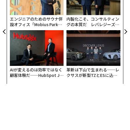
者体験の向上を目指す。このような役割分担が重要にな
技
る。
無
防
エンジニアのためのサウナ併
内製化こそ、コンサルティン
少し前まで、DXの推進が企業の課題だった。だが、デジ
設オフィス「Mobius Park」
グの本質だ レバレジーズが
タルで送られてきた書類を印刷してハンコを押すといっ
がオープン──タマディック
実践する、次世代ファームの
その結果、女性は「性別を前提とした発言」を多く受け
が健康経営を徹底する理由
全貌
た表面的なデジタル化に留まる企業が多く、根本的な作
ていて、男女ともに「家庭事情に関する質問」をされた
業フローをデジタル化するのはハードルが高かった。今
という回答も多かった。これらの発言または質問を受け
はそれがAIに置き換わった。挨拶文の自動作成など、工
たときの反応を尋ねると、「業務における性別役割を前
数を減らすことだけがAIの役割ではない。作業フローに
提とした発言」を受けた33.3パーセント、「家庭事情に
深く組み入れてこそAIの本領が発揮される。その作業
AIが変えるのは効率ではなく
革新は下山で生まれる──レ
関する質問」を受けた23.6パーセントの女性は内定を辞
は、おそらく素人には難しい。まずは、専門業者に相談
顧客体験だ──HubSpot Ja
クサスが新型TZとESに込め
退している。男性も、15.4パーセントが「家庭事情に関
するのがよいだろう。
panが語る「Grow Better」
た「DISCOVER」の哲学
する質問」で内定を辞退している。
な組織のつくり方
プレスリリース
文 ＝ 金井哲夫
2026年9月号発売中