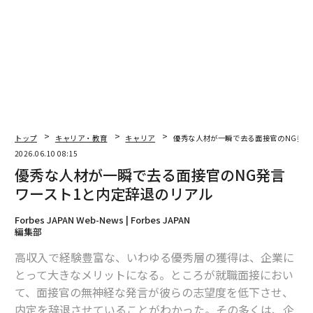
トップ
キャリア・教育
キャリア
優秀な人材が一瞬で去る面接官のNG発言
2026.06.10 08:15
優秀な人材が一瞬で去る面接官のNG発言
ワースト1と内定辞退のリアル
とくに人事においては、単に工数を減らすことだけを目
Forbes JAPAN Web-News | Forbes JAPAN
的にAIを取り入れると、思わぬ弊害が生じる。選考プロ
編集部
セスに半端な形でAIを導入すれば、いかにもAI的だと感
高収入で経験豊富な、いわゆる優秀層の獲得は、企業に
じさせる機械的な対応となり、候補者はそれを見抜く。
とって大きなメリットになる。ところが就職面接におい
実際、選考においてAIが透けて見えると志望度が下がる
て、面接官の無神経な発言が彼らの志望度を低下させ、
と答えた候補者は59.8パーセントにのぼった。
内定を辞退させていることがわかった。その多くは、企