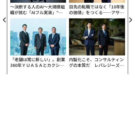
解しようとしている企業にとって、重要な区別である。
〜決断する人のAI〜大規模組
目先の転職ではなく「10年後
織が挑む「AIフル実装」“使
の価値」をつくる──アサイ
AIは制作プロセスの摩擦を取り除く
う”企業から“動く”企業へ【N
ンの長期伴走型支援とは
TTドコモビジネス×PwC】
AIは、制作プロセスの一部をより速く、よりアクセスし
やすくすることで価値を生み出している。特に、脚本作
成支援、リサーチ、ショットリスト、文字起こし、コン
テンツ整理、編集支援、異なるプラットフォーム向けの
コンテンツ再利用といった運用タスクにおいてだ。少数
「老舗は常に新しい」。創業
内製化こそ、コンサルティン
精鋭のクリエイティブチームにとって、これは膨大なオ
360年ＹＵＡＳＡとカクシン
グの本質だ レバレジーズが
CEO田尻望が語る、AIを超え
実践する、次世代ファームの
ーバーヘッドを追加することなく、より速く動けること
る人の価値
全貌
を意味する。作業が自動化されるわけではなく、摩擦が
減少するのだ。
その意味で、AIはクリエイターに、戦略、ストーリーテ
リング、ブランドボイス、オーディエンスとのつなが
り、実行により多くの時間を与えることができる。AIが
退屈なタスクを処理すれば、残りの作業はよりシンプル
になる。