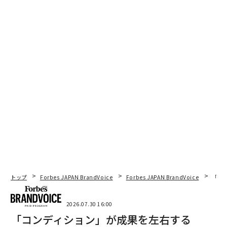
えている。AIはより反復的で、技術的で、運用的な作業
を処理し、一方で人間のクリエイターはビジョン、スト
ーリーテリング、戦略、感情的なつながりに集中する。
正しい方法でアプローチすれば、それは素晴らしいこと
になり得る。
動画制作は常にテクノロジーとともに進化してきた。AI
はもう1つの大きな変化だが、作業の核心は変わらな
い。
結局のところ、動画はコミュニケーションに関するもの
だ。それは人々に何かを見せ、何かを感じさせ、何かを
理解させ、または何かを思い出させることに関するもの
だ。AIは作業をより速く制作するのを助けることができ
トップ
Forbes JAPAN BrandVoice
Forbes JAPAN BrandVoice
「コン
るが、作業を意味のあるものにする人間の経験を置き換
えることはできない。
2026.07.30 16:00
「コンディション」が成果を左右する
だから、そう、AIは動画制作を変革している。しかし、