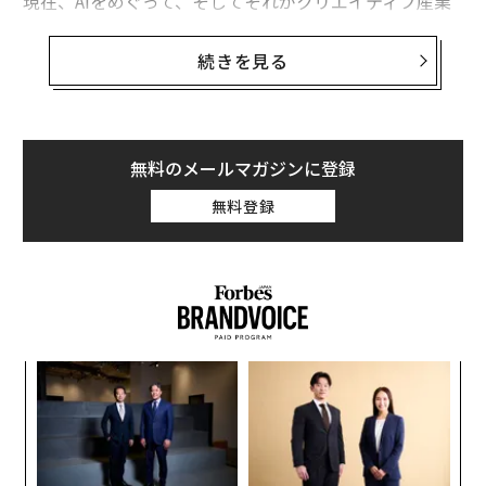
現在、AIをめぐって、そしてそれがクリエイティブ産業
にとって何を意味するのかについて、多くの不安が存在
する。動画制作も例外ではない。毎日、新しいツールが
続きを見る
登場し、誰かがプロンプトを入力して動画を作成した
り、コンテンツを編集したり、脚本を書いたりすること
が容易になっている。クリエイティブの専門家にとっ
て、それはエキサイティングでありながら、同時に脅威
無料のメールマガジンに登録
にも感じられる。
無料登録
AIは動画制作の仕組みを変えつつある。それは疑いよう
のない事実だ。しかし、私はAIが人間の創造性を奪うた
めに存在するとは考えていない。AIはツールキットの中
の、もう1つのツールになるために存在していると考え
ている。そして、あらゆるツールと同様に、その価値は
ア
使用する人次第だ。
の
た
これは、そもそも優れた動画を機能させる人間的なつな
挑
よっ
がりを失うことなく、AIをどのように活用すべきかを理
PA