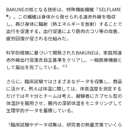
BAKUNEの核となる技術は、特殊機能繊維「SELFLAME
®」。この繊維は身体から発せられる遠赤外線を吸収
し、再び身体に輻射（熱エネルギーを放射）することで
血行を促進する。血行促進により筋肉のコリ等の改善、
疲労回復が促される仕組みだ。
科学的根拠に基づいて開発されたBAKUNEは、家庭用遠
赤外線血行促進衣自主基準をクリアし、一般医療機器と
※2
して届出を完了している。
さらに、臨床試験ではさまざまなデータを収集し、商品
に活かす。例えば体温に関しては、体表温度を測定する
だけでは不十分とチームは考え、被験者にカプセル型の
体温計を服用させ、腸内の深部体温をモニタリングして
生理学的データを蓄積している。
「臨床試験やデータ収集は、研究者の熱量次第でいくら