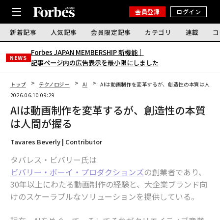
会員登録
ログイン
新着記事
人気記事
会員限定記事
カテゴリ
連載
コ
Forbes JAPAN MEMBERSHIP 新機能｜
NEWS
記事ページ内の広告表示を最小限にしました
トップ
テクノロジー
AI
AIは動画制作を変革するが、創造性の本質は人間
2026.06.10 09:29
AIは動画制作を変革するが、創造性の本質
は人間が握る
Tavares Beverly | Contributor
​タバレス・ビバリー氏は
ビバリー・ボーイ・プロダクションズ
の創業者であり、
30年以上にわたる動画制作の経験と、大企業ブランド向
けのスケーラブルなソリューションを提供している。