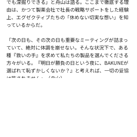
でも深掘りできる」と舟山は語る。ここまで徹底する理
由は、かつて製薬会社で社長の戦略サポートをした経験
上、エグゼクティブたちの「休めない切実な想い」を知
っているからだ。
「次の日も、その次の日も重要なミーティングが詰まっ
ていて、絶対に体調を崩せない。そんな状況下で、ある
種『救いの手』を求めて私たちの製品を選んでくださる
方々がいる。『明日が勝負の日という夜に、BAKUNEが
選ばれて恥ずかしくないか？』と考えれば、一切の妥協
は許されません」（舟山）