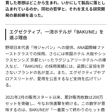
貫した思想はどこから生まれ、いかにして製品に落とし
込まれているのか。同社の哲学と、それを支える研究開
関連記事
発の最前線を追った。
AI共生社会に生き残るリーダーに必要な知的謙虚さと日本の組織が持つ意
外な強み
エグゼクティブ、一流ホテルが「BAKUNE」を
AI全盛時代に公益性がチャンスになるわけ、バリューブックスらが重視する
選ぶ理由
問いを立てる力
野球日本代表「侍ジャパン」への提供、ANA国際線ファ
AIの回答をなぞるリーダーは淘汰される、「ノイズ」と「遊び」のリーダ
ー論
ーストクラスでの採用、さらには帝国ホテル 大阪やシッ
クスセンシズ 京都といったラグジュアリーホテルへの導
AI時代のリーダー論と弱さをさらけ出す人の器の磨き方
入など、「BAKUNE」の採用実績には、品質に妥協を許
さないブランドの名が並ぶ。また、エグゼクティブやプ
安野貴博と松尾豊が語るAI時代のリーダーシップ。自分が寝ていても仕組
みで回る組織
ロアスリートが、愛用を公言するなど支持を広げてい
る。
タグ：
クリエイティブ
動画生成AI
2021年2月の販売スタート以来、累計販売枚数は200万
セットを突破し、今なお快進撃を続ける。この数字が意
advertisement
味するのは、BAKUNEが「一着買って終わりのヒット商