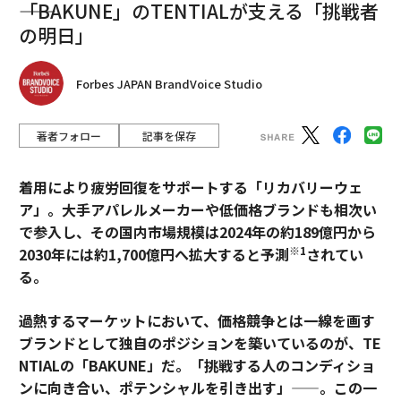
――「BAKUNE」のTENTIALが支える「挑戦者
それは人間の創造性を置き換えるべきではない。それを
の明日」
支えるべきだ。ツールは変わるかもしれないが、優れた
動画が機能する理由は変わっていない。人々がストーリ
ーとつながるのは、人々がそれを創造するからだ。​
Forbes JAPAN BrandVoice Studio
（
forbes.com 原文
）
著者フォロー
記事を保存
着用により疲労回復をサポートする「リカバリーウェ
ア」。大手アパレルメーカーや低価格ブランドも相次い
2026年9月号発売中
で参入し、その国内市場規模は2024年の約189億円から
※1
2030年には約1,700億円へ拡大すると予測
されてい
最新号の購入はこちらから
る。
過熱するマーケットにおいて、価格競争とは一線を画す
メンバーシップに登録する
ブランドとして独自のポジションを築いているのが、TE
NTIALの「BAKUNE」だ。「挑戦する人のコンディショ
ンに向き合い、ポテンシャルを引き出す」——。この一