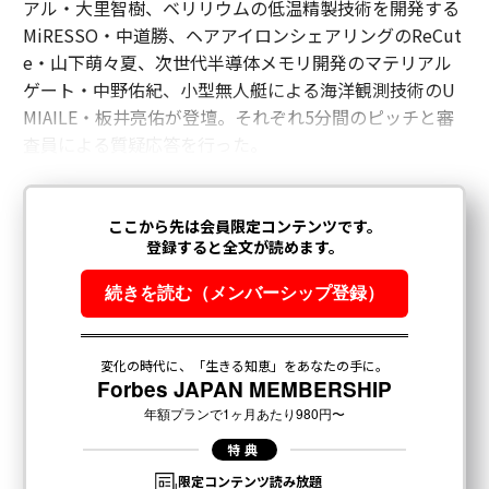
アル・大里智樹、ベリリウムの低温精製技術を開発する
MiRESSO・中道勝、ヘアアイロンシェアリングのReCut
e・山下萌々夏、次世代半導体メモリ開発のマテリアル
ゲート・中野佑紀、小型無人艇による海洋観測技術のU
MIAILE・板井亮佑が登壇。それぞれ5分間のピッチと審
査員による質疑応答を行った。