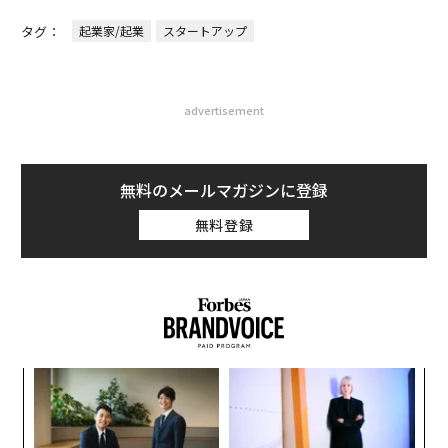
タグ：
起業家/起業
スタートアップ
advertisement
無料のメールマガジンに登録
無料登録
なく
〜
Ja
織
er」
う
「
T