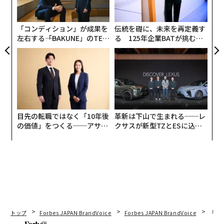
3
C
る
「コンディション」が成果を
伝統を礎に、未来を再定義す
左右する――「BAKUNE」のTEN
る 125年企業BATが挑むス
TIALが支える「挑戦者の明
モークレスな未来
日」
目先の転職ではなく「10年後
革新は下山で生まれる──レ
の価値」をつくる──アサイ
クサスが新型TZとESに込め
ンの長期伴走型支援とは
た「DISCOVER」の哲学
トップ
Forbes JAPAN BrandVoice
Forbes JAPAN BrandVoice
「老