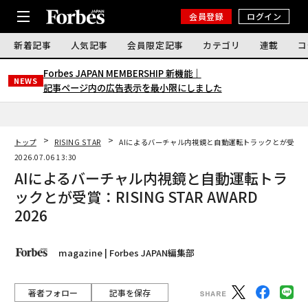
会員登録
ログイン
新着記事
人気記事
会員限定記事
カテゴリ
連載
コ
Forbes JAPAN MEMBERSHIP 新機能｜
NEWS
記事ページ内の広告表示を最小限にしました
トップ
RISING STAR
AIによるバーチャル内視鏡と自動運転トラックとが受賞：RISIN
2026.07.06 13:30
AIによるバーチャル内視鏡と自動運転トラ
ックとが受賞：RISING STAR AWARD
2026
magazine | Forbes JAPAN編集部
著者フォロー
記事を保存