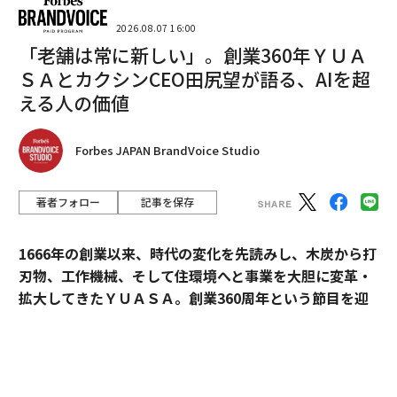
2026.08.07 16:00
「老舗は常に新しい」。創業360年ＹＵＡ
ＳＡとカクシンCEO田尻望が語る、AIを超
える人の価値
Forbes JAPAN BrandVoice Studio
著者フォロー
記事を保存
1666年の創業以来、時代の変化を先読みし、木炭から打
刃物、工作機械、そして住環境へと事業を大胆に変革・
拡大してきたＹＵＡＳＡ。創業360周年という節目を迎
えた今、18代目社長の田村博之（現・会長）、新たにバ
トンを受け継いだ19代目社長の村山英明、「価値主義」
を掲げて企業変革に伴走するカクシンCEO・田尻望が、
AIを超える「人の提供価値」と、持続的な成長を支える