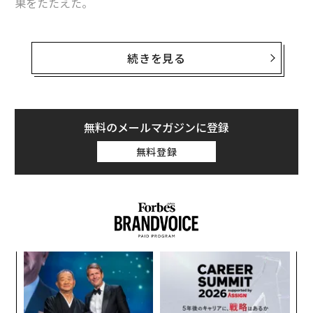
果をたたえた。
「102km──。皆さんのクワッドコプター（回転翼4枚
の回転翼機）型FPV（一人称視点）ドローンが、母機を
続きを見る
使わずに目標を攻撃した距離です。さらに深くへ！」
ステルネンコが共有した
動画
には、そのドローンが前線
のはるか後方でロシア軍のブハンカ補給バンを攻撃する
無料のメールマガジンに登録
様子が映っている。ほかにも多くのブハンカが同様のFP
無料登録
Vドローンによって破壊されてきたもようだ。
果を
A
EN
顧客
明
pa
〜
な
織