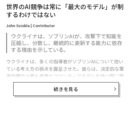
世界のAI競争は常に「最大のモデル」が制
2026年9月号発売中
するわけではない
John Sviokla | Contributor
最新号の購入はこちらから
ウクライナは、ソブリンAIが、攻撃下で知能を
圧縮し、分散し、継続的に更新する能力に依存
メンバーシップに登録する
する理由を示している。
ウクライナは、多くの指導者がソブリンAIについて抱い
ている考え方の弱点を露呈させた。彼らは、決定的な軍
事的優位は最も高度なフロンティアモデルを持つ国に属
関連記事
すると想定している。
続きを見る
ウクライナの無人機攻勢、ロシアの迎撃ドローン「ヨールカ」は対抗でき
フロンティア能力は極めて重要である。だがウクライナ
るか
の経験が示すのは、それが軍事的優位の始まりにすぎ
ウクライナの無人機、ロシア軍後方深くの補給路に地雷も散布 「兵站封
ず、完成形ではないということだ。
鎖」に着手
有用な戦略モデルは次のように表せる。
ウクライナのAIドローン、ロシア軍の補給トラックを次々に破壊 「スウォ