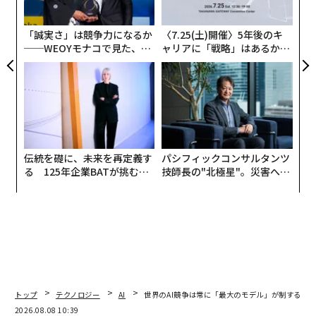
う
T
「誠実さ」は競争力になるか
〈7.25(土)開催〉5年後のキ
──WEOYモナコで見た、く
ャリアに「戦略」はあるか。
ら寿司の経営哲学
トップエグゼクティブのキャ
リアに触れる1日│CAREER S
UMMIT 2026
伝統を礎に、未来を再定義す
パシフィックコンサルタンツ
る 125年企業BATが挑むス
技師長の"北極星"。災害への
モークレスな未来
無力感を乗り越え見つけた、
防災一筋20年の答え
翻訳・編集＝江戸伸禎
トップ
テクノロジー
AI
世界のAI競争は常に「最大のモデル」が制するわ
2026.08.08 10:39