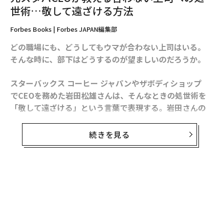
画一的な評価基準、復習コース、現場で実際に起きてい
世術…敬して遠ざける方法
ることと結びついていない広範なグループセッションな
どだ。これは、すべての選手に「ドリブルの練習をし
Forbes Books | Forbes JAPAN編集部
ろ」と言うのと同じである。役立つかもしれないが、パ
どの職場にも、どうしてもウマが合わない上司はいる。
フォーマンスを意味のある形で向上させる可能性は低
そんな時に、部下はどうするのが望ましいのだろうか。
い。
スターバックス コーヒー ジャパンやザボディショップ
問題は意図ではない。私は、管理者が何時間もかけて通
でCEOを務めた岩田松雄さんは、そんなときの処世術を
話記録、メモ、トランスクリプトを確認し、何が機能し
「敬して遠ざける」という言葉で表現する。岩田さんの
ていて何が機能していないかを診断し、個別のフィード
著書
バックを提供しようとしているのを見てきた。しかし、
『新版「君にまかせたい」と言われる人になる51の考え
続きを見る
彼らが頼りにしているツールは、この取り組みを大規模
方』
にサポートするように構築されていない。ほとんどの品
（サンマーク出版）から一部抜粋、再構成してお届けす
質保証やインタラクション分析ツールは、品質とコンプ
る。
ライアンスのために設計されており、パフォーマンス向
上のためではない。
ウマが合わないリーダーがいる場合は、2年間我
慢する
そして、管理者が問題を特定できたとしても、問題はそ