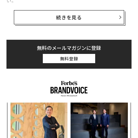
い。
チームは大きな試合に勝利した。しかし、試合のビデオ
続きを見る
映像がない。20点を獲得した選手がいる。結果は見える
が、どのようにそれが起きたのかは分からない。優れた
ボールハンドリングだったのか、規律あるフットワーク
だったのか、それともフリースローが好調だっただけな
無料のメールマガジンに登録
のか。
無料登録
そして、シーズンを通じて苦戦している選手がいる。彼
らが最高のパフォーマンスを発揮できなかったことは分
かるが、その理由は分からない。簡単なシュートを外し
ているのか、それともフリーになることに苦労している
のか。
小1
「
にし
─
スポーツの世界では、これは考えられないことだ。真剣
ら
なコーチがこのようなやり方で指導することはない。し
パ
技
かし、これがほとんどの現場リーダーが毎日直面してい
無