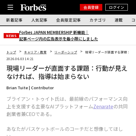
会員登録
ログイン
新着記事
人気記事
会員限定記事
カテゴリ
連載
コ
Forbes JAPAN MEMBERSHIP 新機能｜
NEWS
記事ページ内の広告表示を最小限にしました
トップ
キャリア・教育
リーダーシップ
現場リーダーが直面する課題：行
2026.06.03 14:21
現場リーダーが直面する課題：行動が見え
なければ、指導は始まらない
Brian Tuite | Contributor
ブライアン・トゥイト氏は、最前線のパフォーマンス向
上を支援する主要なAIプラットフォーム
Zenarate
の共同
創業者兼CEOである。
あなたがバスケットボールのコーチだと想像してほし