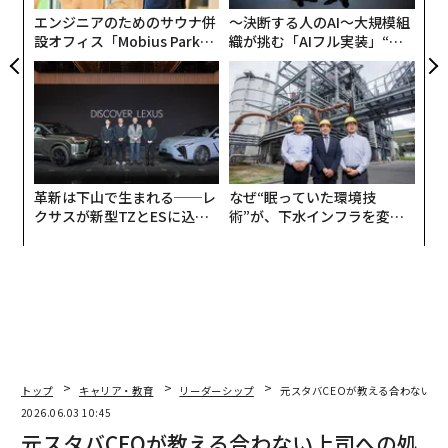
る現実なのである。
防
エンジニアのためのサウナ併
〜決断する人のAI〜大規模組
設オフィス「Mobius Park」
織が挑む「AIフル実装」“使
コンタクトセンターやサービス業務の管理者は、チーム
がオープン──タマディック
う”企業から“動く”企業へ【N
と深く関わり、重要な指標を熟知している。処理時間、
が健康経営を徹底する理由
TTドコモビジネス×PwC】
コンバージョン率、顧客満足度、回収金額などだ。彼ら
に欠けているのは、それらの成果を生み出している具体
的な行動やスキルへの可視性である。
そして、この可視性のギャップが存在する限り、コーチ
革新は下山で生まれる──レ
なぜ“眠っていた環境技
クサスが新型TZとESに込め
術”が、下水インフラを変え
ングは推測の域を出ない。
た「DISCOVER」の哲学
たのか──産総研×月島JFE
アクアソリューションの10年
暗闇の中でのコーチング
多くの現場組織では、リーダーはチーム全体のパフォー
マンスを把握できるが、そのパフォーマンスを生み出し
ている根本的なスキルへの可視性を欠いている。
トップ
キャリア・教育
リーダーシップ
元スタバCEOが教える合わない上
そして、これらの点が結びつかない場合、管理者は一般
2026.06.03 10:45
的なコーチングに頼ることになる。共感トレーニング、
元スタバCEOが教える合わない上司への処