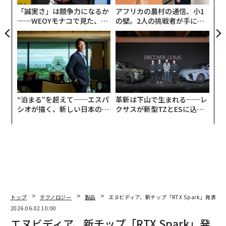
が
「誠実さ」は競争力になるか
アフリカの農村の通信、小1
──WEOYモナコで見た、く
の壁。2人の挑戦者が手にし
ら寿司の経営哲学
た「次なる武器」
“泊まる”を超えて──エスパ
革新は下山で生まれる──レ
シオが描く、新しい日本のラ
クサスが新型TZとESに込め
グジュアリー（前編）
た「DISCOVER」の哲学
トップ
テクノロジー
製品
エヌビディア、新チップ「RTX Spark」発表
2026.06.02 10:00
エヌビディア、新チップ「RTX Spark」発