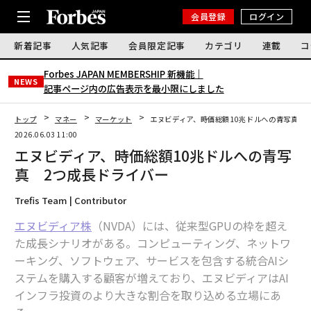
会員登録
ログイン
新着記事
人気記事
会員限定記事
カテゴリ
連載
コ
Forbes JAPAN MEMBERSHIP 新機能｜
NEWS
記事ページ内の広告表示を最小限にしました
トップ
マネー
マーケット
エヌビディア、時価総額10兆ドルへの青写真 
2026.06.03 11:00
エヌビディア、時価総額10兆ドルへの青写
真 2つ成長ドライバー
Trefis Team | Contributor
エヌビディア株
（NVDA）には、従来型GPUの枠を超え
た成長シナリオがある。コンピューティング、ネットワ
ーキング、ソフトウェア、サービスを包含する統合AIシ
ステムを購入する顧客が増えており、エヌビディアはAI
インフラ投資のより大きな割合を取り込める立場にあ