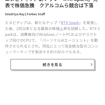
表で株価急騰 クアルコムら競合は下落
Siladitya Ray | Forbes Staff
エヌビディアは、新たなチップ「
RTX Spark
」を発表し
た後、2月以来となる最高の株価上昇を記録した。RTX S
2026年9月号発売中
parkは、消費者向けWindowsノートPCおよびデスクト
ップ向けのCPUで、「パーソナルAIエージェント」を動
作させられるとされ、同社にとって完全統合型のコンシ
最新号の購入はこちらから
ューマーチップを製造する初の試みでもある。
メンバーシップに登録する
RTX Sparkは、エヌビディアがAIスーパーコンピュータ
続きを見る
ーで使用しているチップの機能を絞ったプロダクトであ
り、同社は、強力なローカルAIエージェントに加え、人
気ゲームや、アドビのPhotoshopのような生産性ソフト
も動かせると主張している。
関連記事
エヌビディアは何十年にもわたり消費者向けノートPCや
エヌビディア、新チップ「RTX Spark」発表で株価急騰 クアルコムら競
デスクトップ向けGPUを手がけてきた。MediaTekと共
合は下落