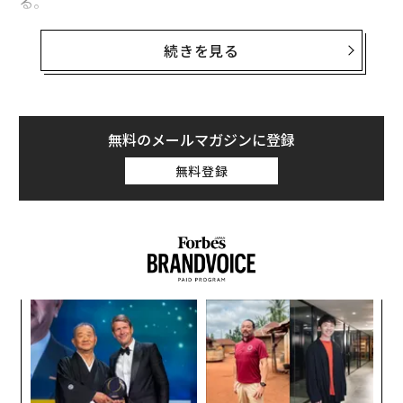
る。
この拡張された役割は、関連市場、とりわけCPUへも広
続きを見る
がりつつある。同社は
AMD
や
インテル
と競合する主要ベ
ンダーになるための重要な取り組みに乗り出した。こう
した成長軌道により、エヌビディアの時価総額は今後数
年でほぼ10兆ドル（約1600兆円）に達し得る現実的な可
無料のメールマガジンに登録
能性が生まれている。
無料登録
エヌビディアが10兆ドルの評価へと上昇する可能性は、
少数の巨大テック企業が投資環境をどれほど強く支配し
得るかを浮き彫りにする。この成長ストーリーを追うこ
とには大きな上振れ余地がある一方で、「マグニフィセ
ント・セブン」にしばしば伴う市場の集中と指数の偏り
な
も、いっそう強まる。
術
た
エ
ア
設オ
が