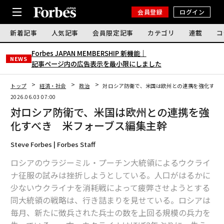
会員登録
ログイン
新着記事
人気記事
会員限定記事
カテゴリ
連載
コ
Forbes JAPAN MEMBERSHIP 新機能｜
NEWS
記事ページ内の広告表示を最小限にしました
トップ
経済・社会
政治
対ロシア防衛で、米国は欧州との連携を強化すべ
2026.06.03 07:00
対ロシア防衛で、米国は欧州との連携を強
化すべき 米フォーブス編集主幹
Steve Forbes | Forbes Staff
ロシアのウラジーミル・プーチン大統領によるウクライ
ナ征服の試みは挫折しようとしている。人口がはるかに
少ないウクライナを消耗戦によって疲弊させようとする
同大統領の戦略は、行き詰まりを見せている。ロシアは
毎月、新たに徴兵された兵士の数を上回る規模の兵力を