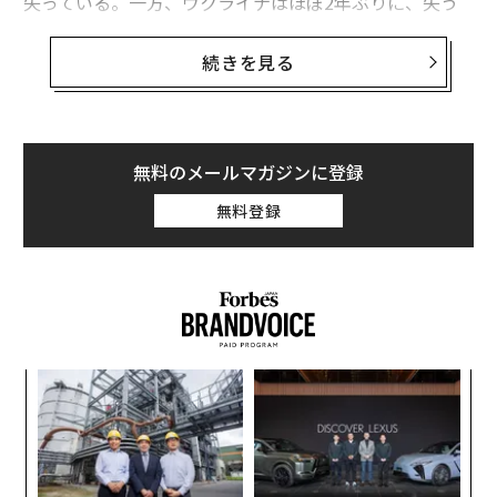
失っている。一方、ウクライナはほぼ2年ぶりに、失う
領土より奪還する領土の方が多くなっている。同国は毎
週のように進化する無人機（ドローン）技術やミサイル
続きを見る
能力により、ロシアをしのぎつつある。ウクライナ軍は
ロシア国内の標的を攻撃し、補給線を断ち切り、首都モ
スクワの石油施設を次々と破壊している。これに対し、
プーチン大統領はウクライナの首都キーウで民間人を攻
無料のメールマガジンに登録
撃することで反撃に出ている。
無料登録
さらに不吉な兆候は、ロシアがウクライナ国外にも紛争
を拡大させる可能性があることだ。ロシアはリトアニ
ア、ラトビア、エストニアのバルト三国に対し、脅威を
投げかけている。これには言葉による攻撃やサイバー攻
撃が含まれ、最近ではリトアニアに向けて無人機を発射
キ
〜
するといった行動も見られる。ロシア政府は将来的に軍
か。
織
事攻撃の口実として利用されかねない虚偽の告発を行っ
キャ
う
A
ている。
R S
T
顧客
pa