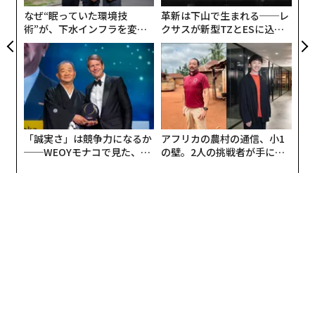
プーチン大統領は、1938年にドイツのアドルフ・ヒトラ
な
なぜ“眠っていた環境技
革新は下山で生まれる──レ
ーがチェコスロバキアに対して用いた手口を再び持ち出
術”が、下水インフラを変え
クサスが新型TZとESに込め
すかもしれない。すなわち、ドイツ系住民が現地で苦境
たのか──産総研×月島JFE
た「DISCOVER」の哲学
に立たされているという主張だ。プーチン大統領は、ロ
アクアソリューションの10年
シア系住民が迫害されているため、現地から救出するた
めに軍隊を派遣せざるを得ないと主張するだろう。ラト
ビアでは人口の約25％、エストニアでは約20％をロシア
系住民が占めている。だが、どんな口実でも構わないの
「誠実さ」は競争力になるか
アフリカの農村の通信、小1
だ。
──WEOYモナコで見た、く
の壁。2人の挑戦者が手にし
ら寿司の経営哲学
た「次なる武器」