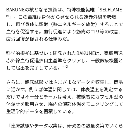
BAKUNEの核となる技術は、特殊機能繊維「SELFLAME
®」。この繊維は身体から発せられる遠赤外線を吸収
し、再び身体に輻射（熱エネルギーを放射）することで
血行を促進する。血行促進により筋肉のコリ等の改善、
疲労回復が促される仕組みだ。
科学的根拠に基づいて開発されたBAKUNEは、家庭用遠
赤外線血行促進衣自主基準をクリアし、一般医療機器と
※2
して届出を完了している。
さらに、臨床試験ではさまざまなデータを収集し、商品
に活かす。例えば体温に関しては、体表温度を測定する
だけでは不十分とチームは考え、被験者にカプセル型の
体温計を服用させ、腸内の深部体温をモニタリングして
生理学的データを蓄積している。
「臨床試験やデータ収集は、研究者の熱量次第でいくら