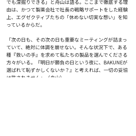
でも深掘りできる」と舟山は語る。ここまで徹底する理
由は、かつて製薬会社で社長の戦略サポートをした経験
上、エグゼクティブたちの「休めない切実な想い」を知
っているからだ。
「次の日も、その次の日も重要なミーティングが詰まっ
ていて、絶対に体調を崩せない。そんな状況下で、ある
種『救いの手』を求めて私たちの製品を選んでくださる
方々がいる。『明日が勝負の日という夜に、BAKUNEが
選ばれて恥ずかしくないか？』と考えれば、一切の妥協
は許されません」（舟山）