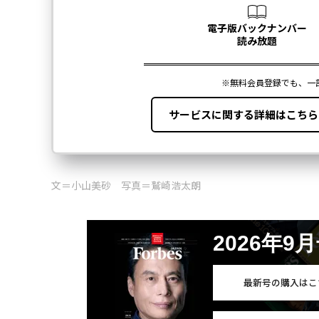
文＝小山美砂 写真＝鷲崎浩太朗
2026年9
最新号の購入はこ