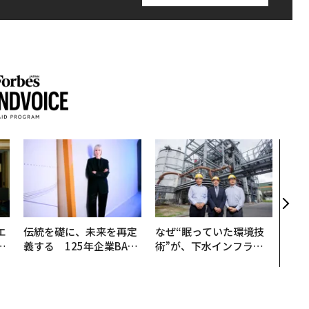
AI
なく
Spo
ow 
くり
エ
伝統を礎に、未来を再定
なぜ“眠っていた環境技
い
義する 125年企業BAT
術”が、下水インフラを
が挑むスモークレスな未
変えたのか──産総研×
来
月島JFEアクアソリュー
ションの10年