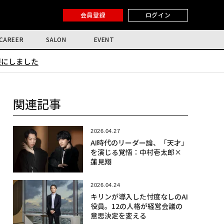
会員登録
ログイン
CAREER
SALON
EVENT
限にしました
関連記事
2026.04.27
AI時代のリーダー論、「天才」
を演じる覚悟：中村壱太郎×
蓮見翔
2026.04.24
キリンが導入した忖度なしのAI
役員。12の人格が経営会議の
意思決定を変える