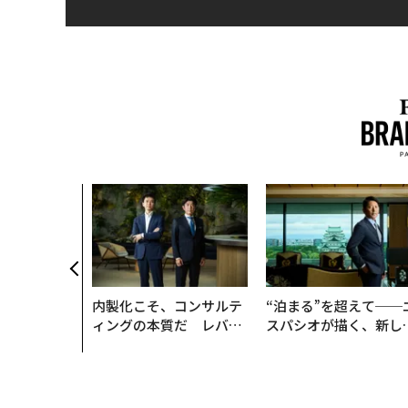
ション」が成
「BAKUN
IALが支える
明日」
内製化こそ、コンサルテ
“泊まる”を超えて──
ィングの本質だ レバレ
スパシオが描く、新し
ジーズが実践する、次世
日本のラグジュアリー
代ファームの全貌
（前編）