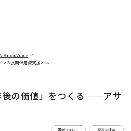
N BrandVoice
インの長期伴走型支援とは
年後の価値」をつくる──アサ
は
著者フォロー
記事を保存