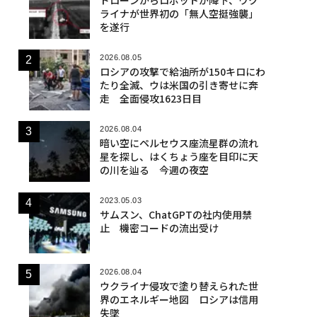
ライナが世界初の「無人空挺強襲」
を遂行
2026.08.05
ロシアの攻撃で給油所が150キロにわ
たり全滅、ウは米国の引き寄せに奔
走 全面侵攻1623日目
2026.08.04
暗い空にペルセウス座流星群の流れ
星を探し、はくちょう座を目印に天
の川を辿る 今週の夜空
2023.05.03
サムスン、ChatGPTの社内使用禁
止 機密コードの流出受け
2026.08.04
ウクライナ侵攻で塗り替えられた世
界のエネルギー地図 ロシアは信用
失墜