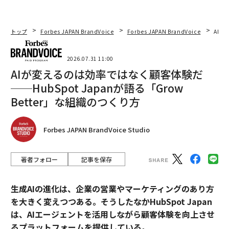
トップ
Forbes JAPAN BrandVoice
Forbes JAPAN BrandVoice
AIが
2026.07.31 11:00
AIが変えるのは効率ではなく顧客体験だ
──HubSpot Japanが語る「Grow
Better」な組織のつくり方
Forbes JAPAN BrandVoice Studio
著者フォロー
記事を保存
生成AIの進化は、企業の営業やマーケティングのあり方
を大きく変えつつある。そうしたなかHubSpot Japan
は、AIエージェントを活用しながら顧客体験を向上させ
るプラットフォームを提供している。