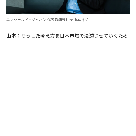
エンワールド・ジャパン 代表取締役社長 山本 裕介
山本
：そうした考え方を日本市場で浸透させていくため
には、どのような取り組みが必要だとお考えですか。ま
たグローバル本社と日本市場の間で「橋渡し役」を務め
るなかで感じることも聞かせてください。
伊佐
：日本企業がどうすれば「顧客の成功」を起点にGr
ow Betterできるか──それを今でも考え続けていま
す。環境が変わればGrow Betterの実現の仕方も変わる
し、必要なツールも変わる。「どうするべきなんだろ
う」と問い続けることが大切だと思っていて、それが私
をここに留めている理由です。
外資系企業でよくあるのは、本社側がグローバルで成功
した手法をそのまま日本に適用しようとするケースで