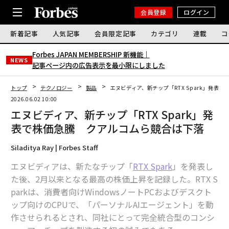
会員登録
ログイン
新着記事
人気記事
会員限定記事
カテゴリ
連載
コ
Forbes JAPAN MEMBERSHIP 新機能｜
NEWS
記事ページ内の広告表示を最小限にしました
トップ
テクノロジー
製品
エヌビディア、新チップ「RTX Spark」発表
2026.06.02 10:00
エヌビディア、新チップ「RTX Spark」発
表で株価急騰 クアルコムら競合は下落
Siladitya Ray | Forbes Staff
エヌビディアは、新たなチップ「
RTX Spark
」を発表し
た後、2月以来となる最高の株価上昇を記録した。RTX S
parkは、消費者向けWindowsノートPCおよびデスクト
ップ向けのCPUで、「パーソナルAIエージェント」を動
作させられるとされ、同社にとって完全統合型のコンシ