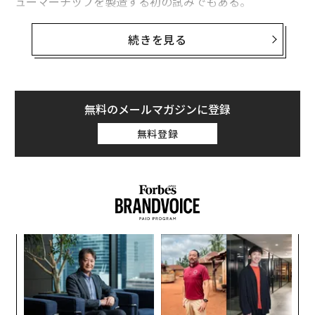
ューマーチップを製造する初の試みでもある。
RTX Sparkは、エヌビディアがAIスーパーコンピュータ
続きを見る
ーで使用しているチップの機能を絞ったプロダクトであ
り、同社は、強力なローカルAIエージェントに加え、人
気ゲームや、アドビのPhotoshopのような生産性ソフト
も動かせると主張している。
無料のメールマガジンに登録
無料登録
エヌビディアは何十年にもわたり消費者向けノートPCや
デスクトップ向けGPUを手がけてきた。MediaTekと共
同で設計した同社独自のカスタムCPUを用いるRTX Spar
kとは異なり、これまでのPCはインテルかAMDのCPUと
組み合わせる必要があった。
模組
目
“使
の
【N
ン
「
C】
─
ら