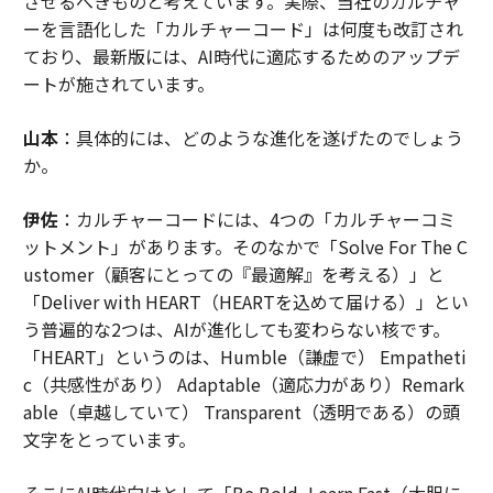
させるべきものと考えています。実際、当社のカルチャ
ーを言語化した「カルチャーコード」は何度も改訂され
ており、最新版には、AI時代に適応するためのアップデ
ートが施されています。
山本
：具体的には、どのような進化を遂げたのでしょう
か。
伊佐
：カルチャーコードには、4つの「カルチャーコミ
ットメント」があります。そのなかで「Solve For The C
ustomer（顧客にとっての『最適解』を考える）」と
「Deliver with HEART（HEARTを込めて届ける）」とい
う普遍的な2つは、AIが進化しても変わらない核です。
「HEART」というのは、Humble（謙虚で） Empatheti
c（共感性があり） Adaptable（適応力があり）Remark
able（卓越していて） Transparent（透明である）の頭
文字をとっています。
そこにAI時代向けとして「Be Bold, Learn Fast（大胆に