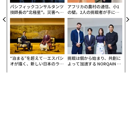
パシフィックコンサルタンツ
アフリカの農村の通信、小1
技師長の"北極星"。災害への
の壁。2人の挑戦者が手にし
無力感を乗り越え見つけた、
た「次なる武器」
防災一筋20年の答え
“泊まる”を超えて─エスパシ
挑戦は個から始まり、共創に
オが描く、新しい日本のラグ
よって加速する NORQAIN JA
ジュアリー（中編）
PAN 特別座談会