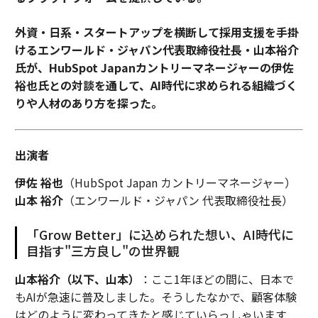
外資・日系・スタートアップを横断して採用支援を手掛
けるエンワールド・ジャパン代表取締役社長・山本裕介
氏が、HubSpot Japanカントリーマネージャーの伊佐
裕也氏との対談を通して、AI時代に求められる組織づく
りや人材のあり方を探った。
出演者
伊佐 裕也
（HubSpot Japan カントリーマネージャー）
山本 裕介
（エンワールド・ジャパン 代表取締役社長）
「Grow Better」に込められた想い、AI時代に
目指す"三方良し"の世界観
山本裕介（以下、山本）
：ここ1年ほどの間に、日本で
もAIが急速に普及しました。そうしたなかで、顧客体験
はどのように変わってきたと感じていらっしゃいます