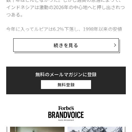
インドネシアは激動の2026年の中心地へと押し出されつ
つある。
今年に入ってルピアは6.2％下落し、1998年以来の安値
をつけた。もちろん、これ自体が世界経済にシステミッ
クリスクをもたらすわけではない。問題なのは、米国・
続きを見る
イスラエルとイランの交戦による余波が強まるなか、1.5
兆ドル（約238兆円）規模のインドネシア経済が、
危機にさらされる新興諸国
の先頭に立たされていること
だ。
無料のメールマガジンに登録
無料登録
インドではルピーが史上最安値を試している。フィリピ
ン・ペソも同様だ。韓国では李在明（イ・ジェミョン）
大統領が、ほとんど誰も予想していなかったような「2
画面分割」的な現実に直面している。一方の画面では、
韓国総合株価指数（KOSPI）が年初来86％高という急騰
を演じている。しかし、もう一方の画面を見ると、韓国
挑
ウォンは年初来約5％安に沈んでいるのだ。