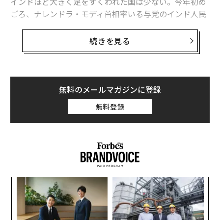
インドほど大きく足をすくわれた国は少ない。今年初め
ごろ、ナレンドラ・モディ首相率いる与党のインド人民
党（BJP）は、成長とインフレが理想的な状態で両立し
ているとして、いわゆる「ゴルディロックス（適温）」
続きを見る
経済にあるとことほいでいた。
いまから振り返ると、それは希望的観測にすぎなかっ
た。インドルピーは2025年に約5％下落し、アジアで最
無料のメールマガジンに登録
もパフォーマンスの悪い通貨となっていたが、今年もこ
無料登録
れまでにさらに5％ほど下げている。ゴルディロックス
という楽観論はすっかり色あせてしまった。
挑
よっ
PA
「
─