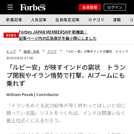
会員登録
ログイン
新着記事
人気記事
会員限定記事
カテゴリ
連載
コ
Forbes JAPAN MEMBERSHIP 新機能｜
NEWS
記事ページ内の広告表示を最小限にしました
トップ
経済・社会
アジア
「ルピー安」が映すインドの窮状 トランプ関税
2026.06.01 07:00
「ルピー安」が映すインドの窮状 トラン
プ関税やイラン情勢で打撃、AIブームにも
乗れず
William Pesek | Contributor
「イランをめぐる武力紛争が早く終わってほしいと切に
願っている国」リストをつくれば、インドは間違いなく
最上位近くに入るだろう。