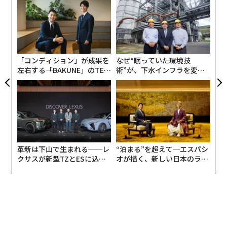
よっ
PA
「
─
ら
「コンディション」が成果を
なぜ“眠っていた環境技
左右する――「BAKUNE」のTEN
術”が、下水インフラを変え
TIALが支える「挑戦者の明
たのか──産総研×月島JFE
日」
アクアソリューションの10年
革新は下山で生まれる──レ
“泊まる”を超えて─エスパシ
クサスが新型TZとESに込め
オが描く、新しい日本のラグ
た「DISCOVER」の哲学
ジュアリー（中編）