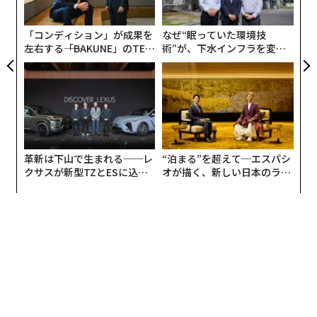
ら
「コンディション」が成果を
なぜ“眠っていた環境技
左右する――「BAKUNE」のTEN
術”が、下水インフラを変え
TIALが支える「挑戦者の明
たのか──産総研×月島JFE
日」
アクアソリューションの10年
革新は下山で生まれる──レ
“泊まる”を超えて─エスパシ
クサスが新型TZとESに込め
オが描く、新しい日本のラグ
た「DISCOVER」の哲学
ジュアリー（中編）
翻訳・編集＝江戸伸禎