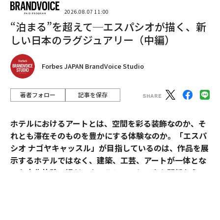
2026.08.07 11:00
“泊まる”を超えて─エスパシオが描く、新
2026年9月号発売中
しい日本のラグジュアリー（中編）
最新号の購入はこちらから
Forbes JAPAN BrandVoice Studio
メンバーシップに登録する
著者フォロー
記事を保存
ホテルにおけるアートとは、空間を彩る装飾なのか、そ
れとも滞在そのものを豊かにする体験なのか。「エスパ
シオ ナゴヤキャッスル」が目指しているのは、作品を展
関連記事
示するホテルではなく、建築、工芸、アートが一体とな
った文化体験の場だ。ホテルとアートの密な関係から、
ウクライナのAIドローン、ロシア軍の補給トラックを次々に破壊 「スウォ
ーム」運用も開始か
日本ならではのラグジュアリーの可能性を探る。
ロシア軍の後方に「火星人」ドローンが来襲 前線への兵站を破壊
「エスパシオ」にアートが必要な理由