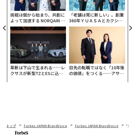
実
全
挑戦は個から始まり、共創に
「老舗は常に新しい」。創業
よって加速する NORQAIN JA
360年ＹＵＡＳＡとカクシン
PAN 特別座談会
CEO田尻望が語る、AIを超え
る人の価値
革新は下山で生まれる──レ
目先の転職ではなく「10年後
クサスが新型TZとESに込め
の価値」をつくる──アサイ
た「DISCOVER」の哲学
ンの長期伴走型支援とは
トップ
Forbes JAPAN BrandVoice
Forbes JAPAN BrandVoice
“泊