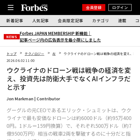
会員登録
ログイン
新着記事
人気記事
会員限定記事
カテゴリ
連載
コ
Forbes JAPAN MEMBERSHIP 新機能｜
NEWS
記事ページ内の広告表示を最小限にしました
トップ
テクノロジー
AI
ウクライナのドローン戦は戦争の経済を変え、投資
2026.06.02 11:00
ウクライナのドローン戦は戦争の経済を変
え、投資先は防衛大手でなくAIインフラだ
と示す
Jon Markman | Contributor
グーグルの元CEOであるエリック・シュミットは、ウク
ライナで最も安価なドローンは約6000ドル（約95万400
0円。1ドル＝159円換算）で、それぞれ500万ドル（約7
億9500万円）相当の戦車2両を撃破するのに十分だと指