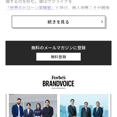
摘するのを好む。彼はウクライナを
「世界のドローン実験室」
と呼び、無人地帯こそが戦争
の未来だと語る。
続きを見る
自律型ドローンで飽和した戦場では、人間の移動がほぼ
不可能になる。
シュミットはグーグルの元最高経営責任者であり、現在
無料のメールマガジンに登録
は
Swift Beat
というAIドローン企業を率いている。同社
無料登録
は2025年にキーウと長期生産に関する覚書を締結した。
彼はグーグル退任後のキャリアをこの分野に費やしてき
た。だからこそ彼の視点は重要なのだ。
義す
「
むス
─
ら
内
グ