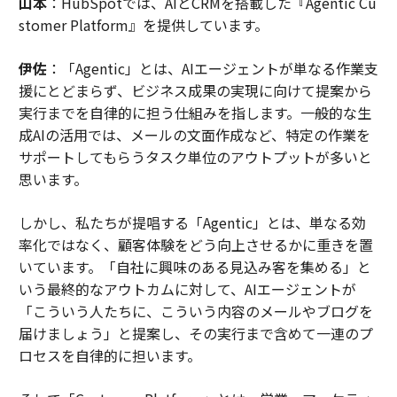
山本
：HubSpotでは、AIとCRMを搭載した『Agentic Cu
stomer Platform』を提供しています。
伊佐
：「Agentic」とは、AIエージェントが単なる作業支
援にとどまらず、ビジネス成果の実現に向けて提案から
実行までを自律的に担う仕組みを指します。一般的な生
成AIの活用では、メールの文面作成など、特定の作業を
サポートしてもらうタスク単位のアウトプットが多いと
思います。
しかし、私たちが提唱する「Agentic」とは、単なる効
率化ではなく、顧客体験をどう向上させるかに重きを置
いています。「自社に興味のある見込み客を集める」と
いう最終的なアウトカムに対して、AIエージェントが
「こういう人たちに、こういう内容のメールやブログを
届けましょう」と提案し、その実行まで含めて一連のプ
ロセスを自律的に担います。