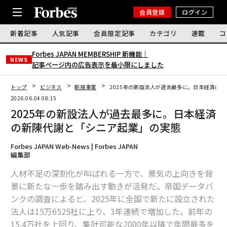
会員登録
ログイン
新着記事
人気記事
会員限定記事
カテゴリ
連載
コ
Forbes JAPAN MEMBERSHIP 新機能｜
NEWS
記事ページ内の広告表示を最小限にしました
トップ
ビジネス
新規事業
2025年の新設法人が過去最多に。日本経済の
2026.06.04 08:15
2025年の新設法人が過去最多に。日本経済
の新陳代謝と「シニア起業」の実態
Forbes JAPAN Web-News | Forbes JAPAN
編集部
人材不足の深刻化が叫ばれる一方で、景気の上向きを背
景に新たな一歩を踏み出す動きが活発だ。帝国データバ
ンクの調査によると、2025年に全国で新たに設立された
法人は15万6525社に上り、3年連続で増加した。前年の
15.4万社を上回り、集計可能な2000年以降で年間最多を