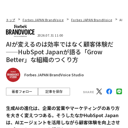
トップ
Forbes JAPAN BrandVoice
Forbes JAPAN BrandVoice
AIが
2026.07.31 11:00
AIが変えるのは効率ではなく顧客体験だ
──HubSpot Japanが語る「Grow
Better」な組織のつくり方
Forbes JAPAN BrandVoice Studio
著者フォロー
記事を保存
生成AIの進化は、企業の営業やマーケティングのあり方
を大きく変えつつある。そうしたなかHubSpot Japan
は、AIエージェントを活用しながら顧客体験を向上させ