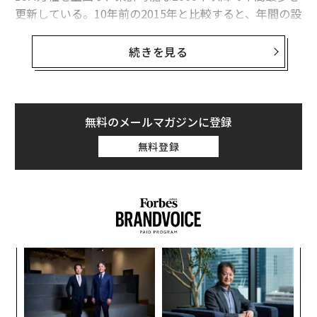
更新している。10年前の2015年と比較すると、年間の設
立数は1.25倍に増加しており、市場へ参入する動きの活
発化がうかがえる。新設法人数は、同年の休廃業・解散
続きを見る
件数と企業倒産件数の合計の2倍にのぼり、日本経済の
新陳代謝が着実に進んでいる。
新設法人の内訳をみると、一般的な株式会社は2023年を
無料のメールマガジンに登録
ピークに2年連続で前年を下回った。これはインボイス
無料登録
制度への対応を目的とした小規模事業者の法人化が一巡
したことが背景にある。一方で、低コストで手続きが簡
便な「合同会社」は4万4998社と前年から6.8％増加し、
過去最多を記録した。
─レ
な
込め
術
た
小1
挑
ア
にし
よっ