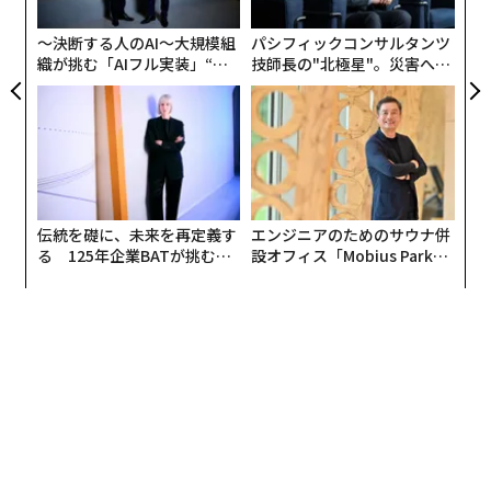
PA
〜決断する人のAI〜大規模組
パシフィックコンサルタンツ
織が挑む「AIフル実装」“使
技師長の"北極星"。災害への
う”企業から“動く”企業へ【N
無力感を乗り越え見つけた、
TTドコモビジネス×PwC】
防災一筋20年の答え
伝統を礎に、未来を再定義す
エンジニアのためのサウナ併
る 125年企業BATが挑むス
設オフィス「Mobius Park」
モークレスな未来
がオープン──タマディック
が健康経営を徹底する理由
さらに、東京23区を中心とした高層マンションの価格高
騰を背景に、資産管理や運用を目的とする「特定目的会
社」が前年比17.9％増と急増している。地域別では「東
京都」が4万9274社で最多となり、そのうち23区が約9
割を占めるなど、大都市圏への集中が目立つ。なかでも
「港区」は7472社に達し、単独の市区郡として初めて年