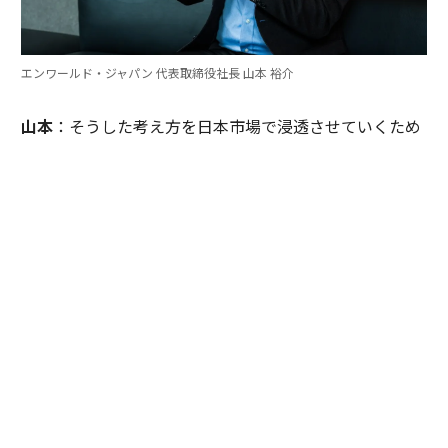
エンワールド・ジャパン 代表取締役社長 山本 裕介
山本
：そうした考え方を日本市場で浸透させていくため
には、どのような取り組みが必要だとお考えですか。ま
たグローバル本社と日本市場の間で「橋渡し役」を務め
るなかで感じることも聞かせてください。
伊佐
：日本企業がどうすれば「顧客の成功」を起点にGr
ow Betterできるか──それを今でも考え続けていま
す。環境が変わればGrow Betterの実現の仕方も変わる
し、必要なツールも変わる。「どうするべきなんだろ
う」と問い続けることが大切だと思っていて、それが私
をここに留めている理由です。
外資系企業でよくあるのは、本社側がグローバルで成功