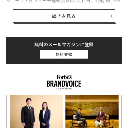
ショーン・ダフィー米運輸長官は今月7日、商船向けSM
R開発イニシアチブを
発表
し、民間企業や開発業者に協
力を呼びかける
情報提供要請（RFI）
を行った。「米造
続きを見る
船業界の未来を確実にするためには、イノベーションが
必要だ。業界の専門家や既成概念にとらわれない発想を
持つ人材と協力し、強力なSMRモデルを開発すること
で、コスト削減と国家安全保障の強化を実現する最先端
無料のメールマガジンに登録
のエネルギー源を提供する」としている。
無料登録
国際原子力機関（IAEA）の定義によると、SMRは1基あ
たりの電気出力が最大30万kWの先進的な原子炉だ。
小1
な
にし
術
た
〜
ア
金
個