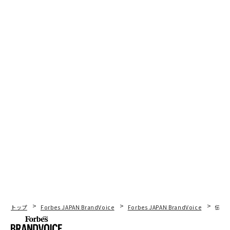
トップ
Forbes JAPAN BrandVoice
Forbes JAPAN BrandVoice
伝統