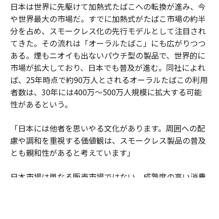
日本は世界に先駆けて加熱式たばこへの転換が進み、今
や世界最大の市場だ。すでに加熱式がたばこ市場の約半
分を占め、スモークレス化の先行モデルとして注目され
てきた。その流れは「オーラルたばこ」にも広がりつつ
ある。煙もニオイも出ないパウチ型の製品で、世界的に
市場が拡大しており、日本でも普及が進む。同社によれ
ば、25年時点で約90万人とされるオーラルたばこの利用
者数は、30年には400万～500万人規模に拡大する可能
性があるという。
「日本には他者を思いやる文化があります。周囲への配
慮や調和を重視する価値観は、スモークレス製品の普及
とも親和性があると考えています」
日本市場は単なる販売市場ではない。成熟度の高い消費
者の期待水準が企業に絶え間ない進化を促している。細
部へのこだわりや品質への妥協のない姿勢が、新しい製
品やサービスを磨き上げる場となっている。そこで培わ