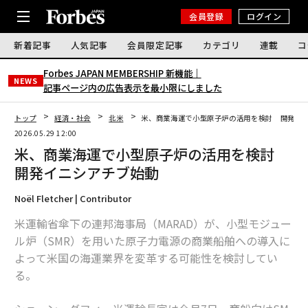
会員登録
ログイン
新着記事
人気記事
会員限定記事
カテゴリ
連載
コ
Forbes JAPAN MEMBERSHIP 新機能｜
NEWS
記事ページ内の広告表示を最小限にしました
トップ
経済・社会
北米
米、商業海運で小型原子炉の活用を検討 開発イ
2026.05.29 12:00
米、商業海運で小型原子炉の活用を検討
開発イニシアチブ始動
Noël Fletcher | Contributor
米運輸省傘下の連邦海事局（MARAD）が、小型モジュー
ル炉（SMR）を用いた原子力電源の商業船舶への導入に
よって米国の海運業界を変革する可能性を検討してい
る。