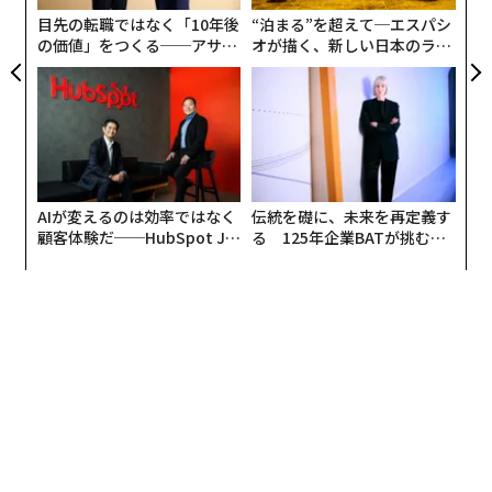
ェ
目先の転職ではなく「10年後
“泊まる”を超えて─エスパシ
の価値」をつくる──アサイ
オが描く、新しい日本のラグ
ンの長期伴走型支援とは
ジュアリー（中編）
AIが変えるのは効率ではなく
伝統を礎に、未来を再定義す
顧客体験だ──HubSpot Ja
る 125年企業BATが挑むス
panが語る「Grow Better」
モークレスな未来
な組織のつくり方
翻訳・編集＝荻原藤緒