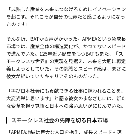
「成熟した産業を未来につなげるためにイノベーション
を起こす。それこそが自分の使命だと感じるようになっ
たのです」
そんな折、BATから声がかかった。APMEAという急成長
市場では、産業全体の構造変化が、かつてないスピード
で進んでいた。125年近い歴史をもつBATもまた、『ス
モークレスな世界』の実現を見据え、未来を大胆に再定
義しようとしていた。その挑戦とスピード感は、まさに
彼女が描いていたキャリアそのものだった。
「再び日本社会にも貢献できる仕事に携われることを、
大変光栄に思います」と語る彼女のまなざしには、新た
な変革を担う覚悟と日本への強い思いがにじんでいた。
スモークレス社会の先陣を切る日本市場
「APMEA地域は巨大な人口を抱え、成長スピードも速