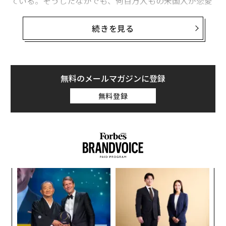
ている。そうしたなかでも、何百万人もの米国人が恋愛
のパートナーを求める、あるいはパートナーとの人生を
楽しむための時間を探している。これは特に、30代〜40
続きを見る
代半ば（1981〜1996年生まれ）のミレニアル世代に当
てはまる。
恋愛インフレ（いわゆる「デートフレーション」）はロ
無料のメールマガジンに登録
マンチックなムードを台無しにしてしまったのだろう
無料登録
か。それとも、実は明るい兆しがあるのだろうか。
BMOファイナンシャル・グループの
最新データ
による
と、ミレニアル世代の平均デート費用は252ドル（約4万
100円）で、2025年から32％上昇している。これは米国
のどの世代よりも高く、“気合の入った”デート費用の全
ンツ
ア
米平均189ドル（約30100円）を上回っている。
への
の
た、
た
今や、多くの若手ビジネスパーソンにとってデートフレ
〜
金
ーションは、老後資金の貯蓄や生活防衛資金の確保を圧
個