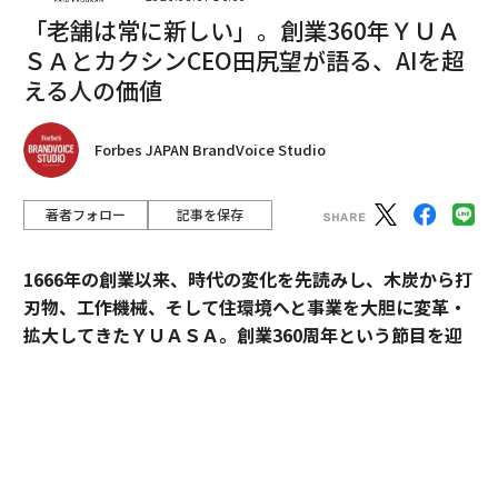
「老舗は常に新しい」。創業360年ＹＵＡ
化を示している。
ＳＡとカクシンCEO田尻望が語る、AIを超
経済的な透明性は新たな親密さの形か
える人の価値
長い間、交際の初期段階でお金の話をすることはタブー
とされてきた。しかし今日、同じ会話が「経済的透明
Forbes JAPAN BrandVoice Studio
性」と位置づけられ、親密さと信頼の一形態になりつつ
ある。
著者フォロー
記事を保存
パートナーに対して経済的に正直な人々は、デートへの
1666年の創業以来、時代の変化を先読みし、木炭から打
出費を抑え、より低コストな体験を選んでいる。コーヒ
刃物、工作機械、そして住環境へと事業を大胆に変革・
ーを飲みながらの散歩、ハイキング、手料理、夜の美術
拡大してきたＹＵＡＳＡ。創業360周年という節目を迎
館、公園での時間などだ。実際、米国人の14％が、平均
えた今、18代目社長の田村博之（現・会長）、新たにバ
的なデートに一切お金をかけていないと回答している。
トンを受け継いだ19代目社長の村山英明、「価値主義」
を掲げて企業変革に伴走するカクシンCEO・田尻望が、
一方で、14％が1回のデートに300ドル（約4万7800円）
AIを超える「人の提供価値」と、持続的な成長を支える
以上を費やしていると報告している。特に大都市では費
組織変革の本質に迫る。
用が上昇しており、消費行動が二極化する、いわゆる