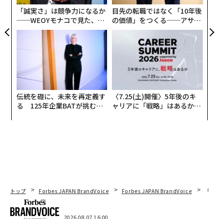
迫する存在だ。その結果、ある疑問が浮上している。デ
ェ
「誠実さ」は競争力になるか
目先の転職ではなく「10年後
ートフレーションは、ミレニアル世代の人間関係の築き
──WEOYモナコで見た、く
の価値」をつくる──アサイ
方をどのように変えているのだろうか。
ら寿司の経営哲学
ンの長期伴走型支援とは
2025年、積極的にデートをしている人々の年間平均デー
ト回数は12回で、2024年の14回から減少した。しかし
現在、調査対象の独身者のほぼ半数が、デートはもはや
経済的に割に合わないと回答している。実際、ミレニア
ル世代の40％、Z世代の50％が、デートの費用が経済的
伝統を礎に、未来を再定義す
〈7.25(土)開催〉5年後のキ
る 125年企業BATが挑むス
ャリアに「戦略」はあるか。
な目標達成の妨げになっていると答えた。
モークレスな未来
トップエグゼクティブのキャ
リアに触れる1日│CAREER S
この緊張感は現代の求愛行動を変えつつあり、多くのミ
UMMIT 2026
レニアル世代が、相性より先に経済的な価値観の一致を
見極めようとしている。
米国人の94％が「経済的責任感」をパートナーの最も魅
トップ
Forbes JAPAN BrandVoice
Forbes JAPAN BrandVoice
「老
力的な特性の一つに挙げた。90％が経済的な計画を持っ
ていることを重視し、89％がお金についてオープンに話
し合うことで魅力が増すと回答した。これは文化的な変
2026.08.07 16:00