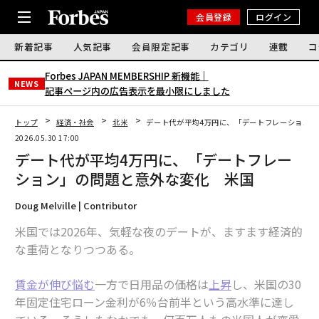
会員登録
ログイン
新着記事
人気記事
会員限定記事
カテゴリ
連載
コ
Forbes JAPAN MEMBERSHIP 新機能｜
NEWS
記事ページ内の広告表示を最小限にしました
トップ
経済・社会
北米
デート代が平均4万円に、「デートフレーション」
2026.05.30 17:00
デート代が平均4万円に、「デートフレー
ション」の問題と意外な変化 米国
Doug Melville | Contributor
米国では2026年、気軽な夜のデートが、ますます経済的
な重荷となりつつある。
賃金が伸び悩む
一方で日用品の価格は
上昇
し、米国の30
年固定住宅ローン金利が6％台前半という高水準に達し