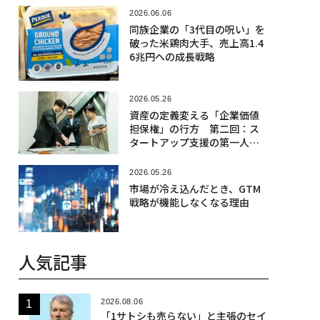
2026.06.06
同族企業の「3代目の呪い」を
破った米鶏肉大手、売上高1.4
6兆円への成長戦略
2026.05.26
資産の定義変える「企業価値
担保権」の行方 第二回：ス
タートアップ支援の第一人
者・大櫃「経営チームを新時
代の担保に」
2026.05.26
市場が冷え込んだとき、GTM
戦略が機能しなくなる理由
人気記事
2026.08.06
「1サトシも売らない」と主張のセイ