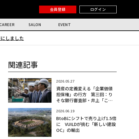
会員登録
ログイン
CAREER
SALON
EVENT
限にしました
関連記事
2026.05.27
資産の定義変える「企業価値
担保権」の行方 第三回：り
そな銀行審査部・井上「この
制度は『担保』であって『担
保』じゃない。運命共同体の
2026.06.19
ツールだ」
BtoBにシフトで売り上げ1.5倍
に VUILDが挑む「新しい建設
OC」の輸出