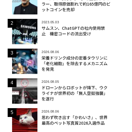
ラー、取得原価割れで約165億円のビ
ットコインを売却
2023.05.03
サムスン、ChatGPTの社内使用禁
止 機密コードの流出受け
2026.08.06
栄養ドリンク成分の定番タウリンに
「老化細胞」を除去するメカニズム
を発見
2026.08.05
ドローンからロボットが降下、ウク
ライナが世界初の「無人空挺強襲」
を遂行
2026.08.06
思わず吹き出す「かわいさ」、世界
最高のペット写真賞2026入選作品