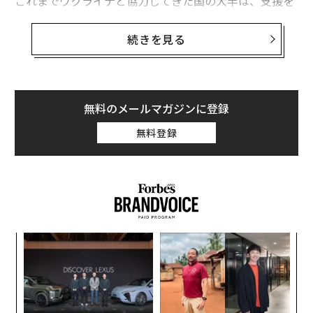
これまでウクライナと協力してきた国の大半は、支援を
提供する側だった。だが、その支援は断続的で、往々に
して手遅れで不十分だったため、ウクライナは生き残る
続きを見る
ために独自の取り組みを模索せざるを得なかった。こう
した強制的な自給自足の習慣によって、今やウクライナ
は防衛から攻勢へと転じ、地政学的影響力も得た。これ
までは、この領域でウクライナがロシアに対抗できると
無料のメールマガジンに登録
は誰も考えていなかった。少なくとも、これまでは。
無料登録
具体例をいくつか挙げよう。ウクライナは最近、ロシア
が支援する沿ドニエストル共和国からの脅威を封じ込め
るため、部隊や技術を提供して隣国モルドバを軍事的に
支援する意向を示した。これは象徴的にも実際的にも、
非常に巧妙な一手だ。これは、ウクライナに影響を与え
ンツ
目
るチェス盤上でのロシアの動き、この場合は同国がウク
への
の
ライナへの支援を止めるために、東側から欧州をけん制
た、
ン
義す
「
しようとする試みに対抗するものだ。これは、欧州連合
むス
左右
（EU）が防衛できない、あるいは防衛しようとしない場
T