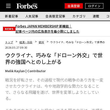
会員登録
ログイン
新着記事
人気記事
会員限定記事
カテゴリ
連載
コ
Forbes JAPAN MEMBERSHIP 新機能｜
NEWS
記事ページ内の広告表示を最小限にしました
トップ
経済・社会
欧州
ウクライナ、巧みな「ドローン外交」で世界の強国
2026.05.27 09:30
ウクライナ、巧みな「ドローン外交」で世
界の強国へとのし上がる
Melik Kaylan | Contributor
戦況を好転させ、その過程で現代の戦争のあり方を一変
させたウクライナは、今や地政学的な勢力となること
で、さらなる飛躍を遂げ、世界を変革しようとしてい
る。