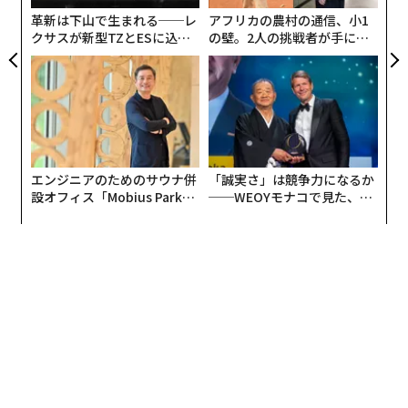
合でも、ウクライナが加盟国と直接取引することで、欧
日
革新は下山で生まれる──レ
アフリカの農村の通信、小1
州を防衛することをEUに示すことになる。
クサスが新型TZとESに込め
の壁。2人の挑戦者が手にし
た「DISCOVER」の哲学
た「次なる武器」
エンジニアのためのサウナ併
「誠実さ」は競争力になるか
設オフィス「Mobius Park」
──WEOYモナコで見た、く
がオープン──タマディック
ら寿司の経営哲学
が健康経営を徹底する理由