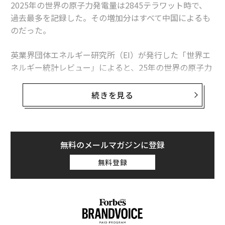
2025年の世界の原子力発電量は2845テラワット時で、
過去最多を記録した。その増加分はすべて中国によるも
のだった。
関連記事
英業界団体エネルギー研究所（EI）が発行した「世界エ
ウクライナ、信頼性の高い無人機技術で各国との防衛協定を次々締結
ネルギー統計レビュー」によると、25年の世界の原子力
発電量は前年比1.3％、30テラワット時増加した。中国
中東情勢の悪化を好機と捉えたウクライナ、湾岸諸国と協力へ
の増加分は34テラワット時を超えたため、同国を除け
続きを見る
ば、世界の原子力発電量は減少したことになる。
ウクライナが「中国製部品不使用」の無人機を製造へ 政治的リスク踏ま
え
この数字は「世界的な原子力ルネッサンス」という大ま
中東諸国との関係強化を図るウクライナ 欧米の支援が停滞する中
かな主張より、業界の実情をより的確に捉えている。原
無料のメールマガジンに登録
子力発電量は増加しているものの、拡大は特定の国に集
ウクライナの戦後復興について考える 農業と鉱業の回復を促すには
無料登録
中している。米国は引き続き世界最多の原子力発電所を
稼働させているが、中国は急速にその差を縮めている。
ドローン
Updates：ウクライナ情勢
ロシア
アメリカ
タグ：
日本は徐々に回復しているが、欧州諸国の多くは10年前
EU/欧州連合
イラン
地政学/地政学リスク
の水準を下回っている。