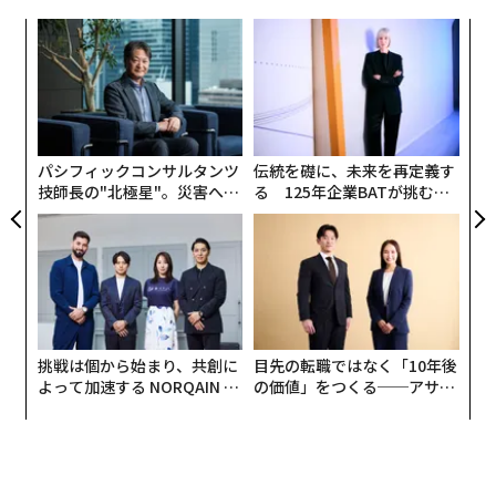
中国が単独でけん引
スパ
革
この新たな記録を正しく理解するには、背景を把握して
のラ
ク
た「
おく必要がある。世界の原子力発電量は06年に2803テラ
なく
〜
ワット時に達したが、それから19年が経過したにもかか
Ja
織
er」
う
わらず、25年の原子力発電量はわずか1.5％程度増加し
T
たに過ぎない。原子力発電はようやく過去の最高記録を
パシフィックコンサルタンツ
伝統を礎に、未来を再定義す
上回ったが、この期間は世界にとって急速な拡大期では
技師長の"北極星"。災害への
る 125年企業BATが挑むス
無力感を乗り越え見つけた、
モークレスな未来
なかった。
防災一筋20年の答え
連載
原子力発電量は15年の2576テラワット時から、10年後
Updates：ウクライナ情勢
の25年には10.5％増加して2845テラワット時となった。
つまり年率では約1％の増加に相当する。この増加分の
すべてを中国が占めており、同国の原子力発電量は15年
連載一覧
挑戦は個から始まり、共創に
目先の転職ではなく「10年後
の171テラワット時から25年には485テラワット時へと
よって加速する NORQAIN JA
の価値」をつくる──アサイ
PAN 特別座談会
ンの長期伴走型支援とは
増加した。
advertisement
中国を除くと、25年の世界の原子力発電量は10年前と比
べて約44テラワット時減少した。これは世界記録を否定