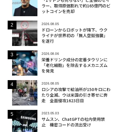
ラー、取得原価割れで約165億円のビ
ットコインを売却
2026.08.05
ドローンからロボットが降下、ウク
ライナが世界初の「無人空挺強襲」
を遂行
2026.08.06
栄養ドリンク成分の定番タウリンに
「老化細胞」を除去するメカニズム
を発見
2026.08.05
ロシアの攻撃で給油所が150キロにわ
たり全滅、ウは米国の引き寄せに奔
走 全面侵攻1623日目
2023.05.03
サムスン、ChatGPTの社内使用禁
止 機密コードの流出受け