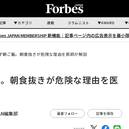
記事
カテゴリ
連載
コラムニスト
AWARD
rbes JAPAN MEMBERSHIP 新機能｜
記事ページ内の広告表示を最小
ず朝ご飯。朝食抜きが危険な理由を医師が解説
飯。朝食抜きが危険な理由を医
APAN編集部
著者フォロー
記事を保存