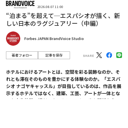
2026.08.07 11:00
“泊まる”を超えて─エスパシオが描く、新
しい日本のラグジュアリー（中編）
翻訳＝上田裕資
Forbes JAPAN BrandVoice Studio
2026年9月号発売中
著者フォロー
記事を保存
最新号の購入はこちらから
ホテルにおけるアートとは、空間を彩る装飾なのか、そ
れとも滞在そのものを豊かにする体験なのか。「エスパ
メンバーシップに登録する
シオ ナゴヤキャッスル」が目指しているのは、作品を展
示するホテルではなく、建築、工芸、アートが一体とな
った文化体験の場だ。ホテルとアートの密な関係から、
日本ならではのラグジュアリーの可能性を探る。
関連記事
「エスパシオ」にアートが必要な理由
Forbesが選ぶ2026年版アジア「30 UNDER 30」 すしらーめん りくやi-dle