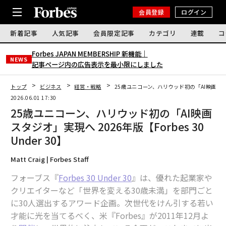
会員登録
ログイン
新着記事
人気記事
会員限定記事
カテゴリ
連載
コ
Forbes JAPAN MEMBERSHIP 新機能｜
NEWS
記事ページ内の広告表示を最小限にしました
トップ
ビジネス
経営・戦略
25歳ユニコーン、ハリウッド初の「AI映画スタジオ」
2026.06.01 17:30
25歳ユニコーン、ハリウッド初の「AI映画
スタジオ」実現へ 2026年版【Forbes 30
Under 30】
Matt Craig | Forbes Staff
フォーブス『
Forbes 30 Under 30
』は、優れた起業家や
クリエイターなど「世界を変える30歳未満」を部門ごと
に30人選出するアワード企画。次世代をけん引する若い
才能に光を当てるべく、米『Forbes』が2011年12月よ