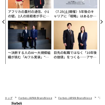
T
日
アフリカの農村の通信、小1
〈7.25(土)開催〉5年後のキ
の壁。2人の挑戦者が手にし
ャリアに「戦略」はあるか。
た「次なる武器」
トップエグゼクティブのキャ
リアに触れる1日│CAREER S
UMMIT 2026
〜決断する人のAI〜大規模組
目先の転職ではなく「10年後
織が挑む「AIフル実装」“使
の価値」をつくる──アサイ
う”企業から“動く”企業へ【N
ンの長期伴走型支援とは
TTドコモビジネス×PwC】
トップ
Forbes JAPAN BrandVoice
Forbes JAPAN BrandVoice
“泊