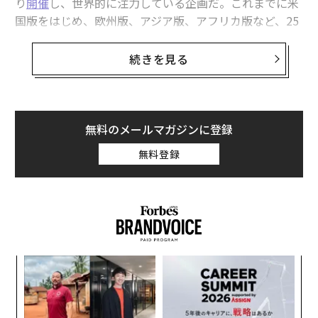
り
開催
し、世界的に注力している企画だ。これまでに米
国版をはじめ、欧州版、アジア版、アフリカ版など、25
カ国・地域で開催し、世界規模へと成長している。Forb
es JAPANでも2018年より「Forbes JAPAN Forbes 30 Un
続きを見る
der 30」を開催しており、8年間で計330人超を選出して
きた。
なお、
2026年版アジア
「30 UNDER 30」では、32件の
無料のメールマガジンに登録
日本を拠点とする受賞者や日本人受賞者が選出された。
無料登録
ForbesJAPANでは、今年も日本版の「30 UNDER 30」を
8月に発表予定となっている。
本稿では、
2026年
にフォーブス『
Forbes 30 Under 30
』
の
AI部門
に選出された、起業家セシリア・シェン（25）
を紹介する。
─レ
内
込め
グ
実
「
全
左右