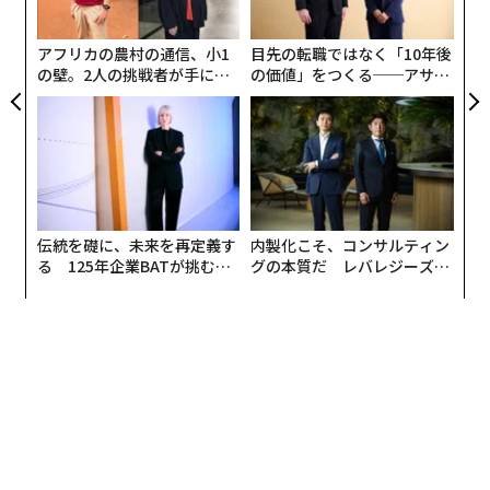
pa
プリとビジネスプランを作る。ピッチ動画・技術資料・
な
ビジネスプランはすべて英語で提出され、海外の有識者
アフリカの農村の通信、小1
目先の転職ではなく「10年後
によって審査される。2025年度は、世界117カ国から約
の壁。2人の挑戦者が手にし
の価値」をつくる──アサイ
た「次なる武器」
ンの長期伴走型支援とは
3万人が参加した。
日本では、テクノロジー分野のジェンダーギャップ解消
を掲げるNPO法人Waffle（ワッフル）が2017年から公式
アンバサダーを務め、2026年で国内展開10年目を迎え
る。2024年の世界大会では、中学生3人のチーム「Spes
伝統を礎に、未来を再定義す
内製化こそ、コンサルティン
Dojo」が初のファイナリストに選出。米国・シリコンバ
る 125年企業BATが挑むス
グの本質だ レバレジーズが
モークレスな未来
実践する、次世代ファームの
レーで開かれた決勝で、技術力を評価する「Technology
全貌
Award」を初めて受賞するなど、日本のチームは世界の
舞台でも評価されてきた。本年度は400名以上の中高生
が全国から参加している。
25%が「間違った選曲」に傷つく
次ページ ＞
現実