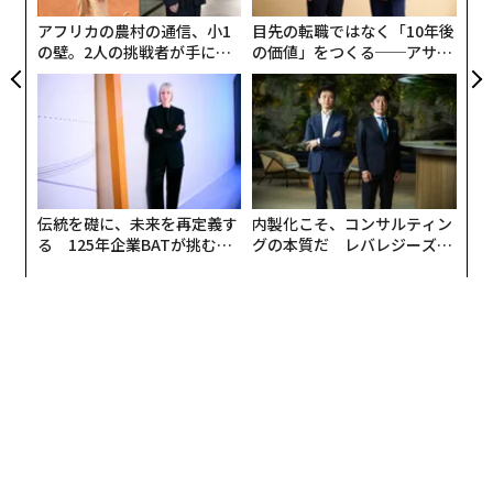
力ではなく郵便番号によって静かに制約されているの
な
アフリカの農村の通信、小1
目先の転職ではなく「10年後
だ。私は
Learn with Leaders
を通じて国境を越えて生徒
の壁。2人の挑戦者が手にし
の価値」をつくる──アサイ
を教える栄誉に浴したが、それは爽快であると同時に困
た「次なる武器」
ンの長期伴走型支援とは
難でもあった。CGAの教師たちに敬意を表したい。
「例えば地方に住む生徒は、近くに専門教師がいません
でした」とバートン氏は語った。「物理を学べなかった
り、理科科目のいくつかを学べなかったりしたので
す」。その後の影響──大学の選択肢、キャリアの軌
伝統を礎に、未来を再定義す
内製化こそ、コンサルティン
る 125年企業BATが挑むス
グの本質だ レバレジーズが
跡、人生への影響──は大きかった。
モークレスな未来
実践する、次世代ファームの
全貌
そこでチームは、シンプルに聞こえるが実行には大きな
勇気を要する問いを投げかけた。生徒の成果と地理が無
相関だったらどうなるだろうか？ 6年後、彼らは20人
のコホートから約3000人の生徒へと成長し、9月の入学
者数も近づいている。
機能ではなく哲学としての柔軟性