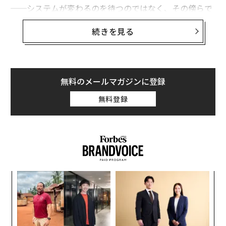
ョナリー
──システムが変わるのを待つのではなく、その傍らで
新しいものを構築する、静かな革命的リーダーの類だっ
エヌビディア共同創業者、IEEE賞金を工学教育支援に全額寄付
続きを見る
た。
学校という信頼の拠点が、ブランド戦略の最前線に
バートン氏は
クリムゾン・グローバル・アカデミー
（CG
A）のCEOであり、ベイツ氏はシニア・バイス・プレジ
史上最強の女性チェス王者が語る、教育現場のAI導入が抱える本質的な問
無料のメールマガジンに登録
題
デントである。CGAは完全オンラインの国際高校で、72
カ国から約3000人の生徒が学んでおり、急速に成長して
無料登録
「自分には無理」と思うなら、ここから始めよう──内なる変革への道
いる。しかし、注目に値するのは次の点だ。CGAは、そ
の言葉が親たちを不安にさせがちな意味での「オンライ
ンスクール」ではない。真に新しい何かなのだ。
advertisement
シンプルで力強い問いから生まれた
CGAは、グローバルな大学進学コンサルティング企業で
パ
技
ある
クリムゾン・エデュケーション
から生まれた。世界
無
中の生徒と接する中で、チームは同じパターンを目にし
A
防
顧客
続けた。才能があり、野心的な子どもたちの将来が、能
pa