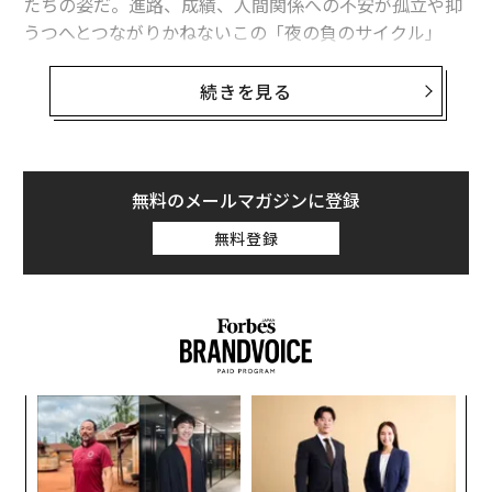
たちの姿だ。進路、成績、人間関係への不安が孤立や抑
うつへとつながりかねないこの「夜の負のサイクル」
に、テクノロジーで解決策を提示しようとする中高生た
ちがいる。
続きを見る
神奈川、岐阜、鳥取、千葉。住む場所も年齢もバラバラ
な4人の女子中高生が挑むのは、8歳から18歳の女子およ
びジェンダーマイノリティを対象とした米国発のテクノ
無料のメールマガジンに登録
ロジー・ビジネスコンテスト「Technovation Girls（テ
無料登録
クノベーション・ガールズ）」だ。彼女たちはいかにし
てつながり、世界を目指すプロダクトを生み出したの
か。そこには、AIネイティブ世代ならではの洗練された
開発プロセスと、次世代の起業家精神が宿っていた。
117カ国・約3万人が参加する国際舞台
パ
米国のSTEM教育NPO「Technovation」が2010年から
技
無
主催する、Technovation Girls。このコンテストでは、5
A
防
名以下でチームを組み、社会課題を解決するモバイルア
顧客