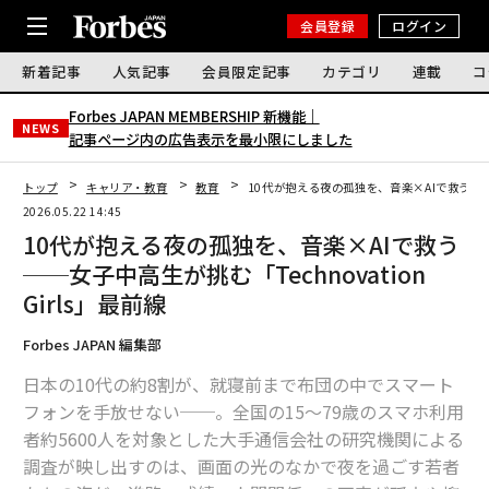
会員登録
ログイン
新着記事
人気記事
会員限定記事
カテゴリ
連載
コ
Forbes JAPAN MEMBERSHIP 新機能｜
NEWS
記事ページ内の広告表示を最小限にしました
トップ
キャリア・教育
教育
10代が抱える夜の孤独を、音楽×AIで救う──女子
2026.05.22 14:45
10代が抱える夜の孤独を、音楽×AIで救う
──女子中高生が挑む「Technovation
Girls」最前線
Forbes JAPAN 編集部
日本の10代の約8割が、就寝前まで布団の中でスマート
フォンを手放せない──。全国の15～79歳のスマホ利用
者約5600人を対象とした大手通信会社の研究機関による
調査が映し出すのは、画面の光のなかで夜を過ごす若者