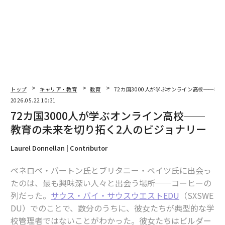
1
2
3
4
5
加藤智朗＝文
2026年9月号発売中
トップ
キャリア・教育
教育
72カ国3000人が学ぶオンライン高校──教
2026.05.22 10:31
最新号の購入はこちらから
72カ国3000人が学ぶオンライン高校──
教育の未来を切り拓く2人のビジョナリー
メンバーシップに登録する
Laurel Donnellan | Contributor
ペネロペ・バートン氏とブリタニー・ベイツ氏に出会っ
たのは、最も興味深い人々と出会う場所──コーヒーの
列だった。
サウス・バイ・サウスウエストEDU
（SXSWE
関連記事
DU）でのことで、数分のうちに、彼女たちが典型的な学
校管理者ではないことがわかった。彼女たちはビルダー
72カ国3000人が学ぶオンライン高校──教育の未来を切り拓く2人のビジ