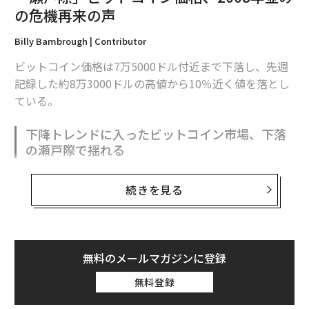
の危機再来の声
共和党のニック・ベギッチ議員（アラスカ州選出）は4
月、ビットコインを戦略的準備資産として位置づける法
Billy Bambrough | Contributor
案を連邦議会に再提出する計画を明らかにした。
ビットコイン価格は7万5000ドル付近まで下落し、先週
記録した約8万3000ドルの高値から10％近く値を落とし
『Bitcoin 2026』にも登壇したベギッチは、「ビットコ
ている。
イン法案（Bitcoin Act）」の通称で知られるこの法案を
復活させ、「米国準備金近代化法案（American Reserve
下降トレンドに入ったビットコイン市場、下落
s Modernization Act、ARMA）」と改称する計画を明か
の瀬戸際で揺れる
した。この法案には「財政中立的な戦略」によって5年
間で100万ビットコインを購入するという内容が記され
そんな中、アナリストらはビットコインが価格暴落の
ている。
続きを見る
「瀬戸際」にあると警告し、ある伝説的なトレーダーは
2008年型のパニックが市場を襲う可能性があると予測し
ニュースサイトのザ・ブロックが報じたコメントの中
ている。
で、ベギッチは「なぜ名称を変更するのかといえば、議
会や国民全体に、私たちが実際に何をしようとしている
無料のメールマガジンに登録
FxProのチーフマーケットアナリストを務めるアレック
のかを理解してもらうことが極めて重要だからだ」と述
ス・クプツィケビッチは、Eメールでのコメントで「ビ
無料登録
べた。「私たちは、本来あるべき姿である準備資産とし
ットコインは価格急落の瀬戸際にある」と述べた。「強
てビットコインが扱われるよう努めている」。