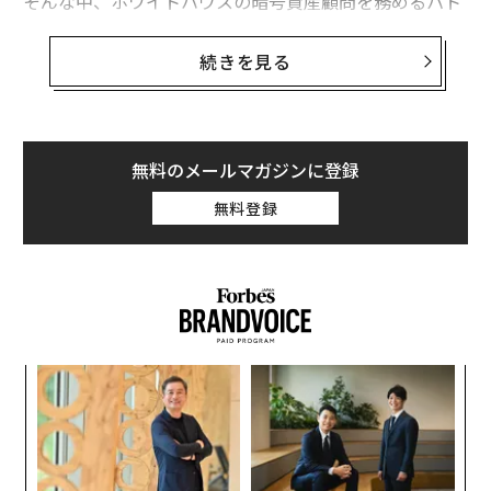
そんな中、ホワイトハウスの暗号資産顧問を務めるパト
リック・ウィットが、ドナルド・トランプ大統領が推進
する戦略的ビットコイン準備金に関する「画期的な」最
続きを見る
新情報の存在を明らかにした。
トランプ政権でデジタル資産諮問委員会の事務局長を務
めるウィットは、ポッドキャスターのスコット・メルカ
無料のメールマガジンに登録
ーに対し、戦略的ビットコイン準備金とデジタル資産備
無料登録
蓄を創設した
2025年3月の大統領令
に言及した場面で
「近く発表を行う予定だ」と
語った
。「もっと詳しく話
せればいいのだが。ただ、すべてを法的に健全な形で整
え、資産を適切に保護するという点において、これは画
期的な進展だ」。
なく
ア
Ja
の
ウィットのこの発言は、ビットコインや暗号資産の市場
er」
た
関係者の間で大いに歓迎されている。
〈7
ャ
ト
以前トランプ陣営のビットコイン顧問を務め、現在はビ