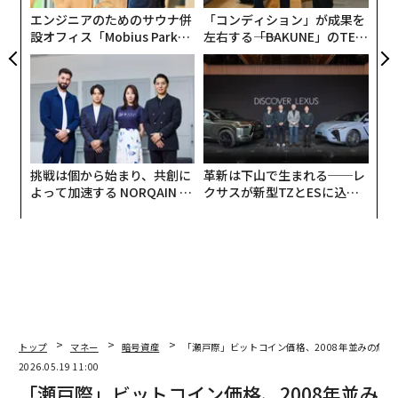
リア
エンジニアのためのサウナ併
「コンディション」が成果を
ットコイン・トレジャリー企業のナカモトでCEOを務め
UM
設オフィス「Mobius Park」
左右する――「BAKUNE」のTEN
るデービッド・ベイリーは、「身構えろ」とXに
投稿
し
がオープン──タマディック
TIALが支える「挑戦者の明
た。また、ある暗号資産関連の
アカウント
も、この発表
るか
が健康経営を徹底する理由
日」
、く
のニュースを「途方もなく大きい」ものであると評して
いる。
4月、ウィットはラスベガスで開催されたカンファレン
ス『Bitcoin 2026』のパネルディスカッションでこの発
挑戦は個から始まり、共創に
革新は下山で生まれる──レ
よって加速する NORQAIN JA
クサスが新型TZとESに込め
表を予告していた。彼は壇上で、トランプの大統領令に
PAN 特別座談会
た「DISCOVER」の哲学
は「法制化による裏付けが必要だ」としつつも、米政府
は「行政側からの大きな前進」に向けて取り組んでいる
と語った。
戦略的ビットコイン準備金は、米政府が刑事・民事の資
産没収手続きを通じてすでに保有している20万ビットコ
トップ
マネー
暗号資産
「瀬戸際」ビットコイン価格、2008年並みの危機
インを元手としており、トランプの大統領令はその売却
2026.05.19 11:00
を禁止している。
「瀬戸際」ビットコイン価格、2008年並み