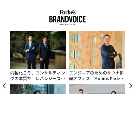
気派の勢力が試される局面に近づいている。ここからさ
らに下落すれば、4月上旬から続いていた上昇トレンド
（
forbes.com原文
）
が崩れ、10月から続く弱気相場が終焉するとの期待が打
ち砕かれることになる」。
翻訳＝江津拓哉
小1
にし
2026年9月号発売中
翻訳＝江津拓哉
最新号の購入はこちらから
2026年9月号発売中
内製化こそ、コンサルティン
エンジニアのためのサウナ併
革
グの本質だ レバレジーズが
設オフィス「Mobius Park」
ク
実践する、次世代ファームの
がオープン──タマディック
た「
メンバーシップに登録する
〈7
最新号の購入はこちらから
全貌
が健康経営を徹底する理由
ャ
ト
リア
メンバーシップに登録する
UM
関連記事
パシフィックコンサルタンツ
挑戦は個から始まり、共創に
技師長の"北極星"。災害への
よって加速する NORQAIN JA