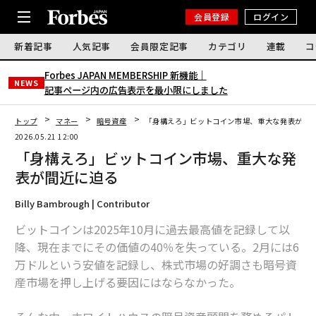
会員登録
ログイン
新着記事
人気記事
会員限定記事
カテゴリ
連載
コ
Forbes JAPAN MEMBERSHIP 新機能｜
NEWS
記事ページ内の広告表示を最小限にしました
トップ
マネー
暗号資産
「身構えろ」ビットコイン市場、重大な発表が間
2026.05.21 12:00
「身構えろ」ビットコイン市場、重大な発
表が間近に迫る
Billy Bambrough | Contributor
ビットコインは2025年10月に過去最高値を記録して以
降、現在までにその価値の40％を失っている。2月には6
万ドルという安値を記録し、株式市場の好調さも暗号資
産市場を押し上げる要因にはならなかった。