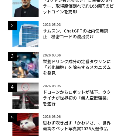
ラー、取得原価割れで約165億円のビ
ットコインを売却
2023.05.03
サムスン、ChatGPTの社内使用禁
止 機密コードの流出受け
2026.08.06
栄養ドリンク成分の定番タウリンに
「老化細胞」を除去するメカニズム
を発見
2026.08.05
ドローンからロボットが降下、ウク
ライナが世界初の「無人空挺強襲」
を遂行
2026.08.06
思わず吹き出す「かわいさ」、世界
最高のペット写真賞2026入選作品