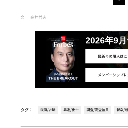
文 ＝ 金井哲夫
2026年9
最新号の購入はこ
メンバーシップに
タグ：
就職/求職
昇進/出世
調査/調査結果
新卒/