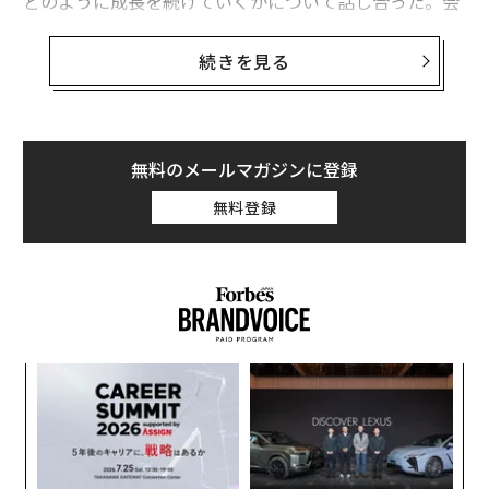
どのように成長を続けていくかについて話し合った。会
議室を見回すと、それぞれの専門分野で最高クラスの
人々が集まっており、私たちが最近祝った記録的な成果
続きを見る
は、実は18カ月前に生まれたものだと気づいた。それ
は、私たちが互いに一連のコミットメントを交わした日
だった。信頼と極めて高い連携が、わずか1年半で私た
ちが共に達成したことを認識するのは、非常に力強いも
無料のメールマガジンに登録
のだった。
無料登録
これがパートナーシップの力である。価格を絞り込み、
より良い条件が現れたらサプライヤーを入れ替えるよう
な取引的なものではない。時間の経過とともに、パート
ナーが外部リソースのように感じられなくなり、自社チ
ームの延長として機能し始めるようなパートナーシップ
義す
〜
である。
むス
金
個
そのようなパートナーシップのエコシステムを構築する
創に
ア
ェ
 JA
の
ことは、私が現在の会社で最初の2年間に注力してきた
た