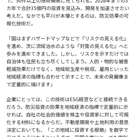
で、50件以上の技術開発に充てられる。2028年までの3
カ年で合計35億円の投資を見込み、開発を加速させたい
考えだ。なかでも平川が本懐とするのは、防災効果の可
視化技術だ。
「国はまずハザードマップなどで『リスクの見える化』
を進め、次に流域治水のような『対策の見える化』へと
歩みを進めてきました。しかし、リスクを示すだけでは
自治体も住民も立ち尽くしてしまう。人的・物的な被害
軽減効果だけでなく、地域総生産や税収、雇用といった
地域経済の指標も合わせて示すことで、未来の発展像ま
で定量的に描けます」
企業にとっては、この技術はESG経営などと接続できる
だろう。防災投資の効果を地域経済の指標で定量的に示
せれば、自社の社会的価値を株主や投資家に対して可視
化する材料になるからだ。不動産開発や土地利用の意思
決定においても、「この地域に投資する根拠」を数字で