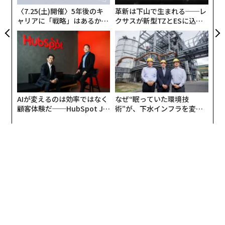
分野の1つである。そして、パートナーシップのエコシ
〈7.25(土)開催〉5年後のキ
革新は下山で生まれる──レ
ステムは、成長段階にあるCEOが利用できる最も過小評
ャリアに「戦略」はあるか。
クサスが新型TZとESに込め
価されているレバーの1つだと私は主張したい。
トップエグゼクティブのキャ
た「DISCOVER」の哲学
リアに触れる1日│CAREER S
なぜアウトソーシングが競争優位性になり得る
UMMIT 2026
のか
現在の役職に就く前、私はネスレ、コルゲート、フレッ
シュペットといった大手消費財企業で長年働いており、
AIが変えるのは効率ではなく
なぜ“眠っていた環境技
そこでは独自の専任営業部隊を持っていた。時には、た
顧客体験だ──HubSpot Ja
術”が、下水インフラを変え
った1つの顧客に20人を配置することもあった。そのた
panが語る「Grow Better」
たのか──産総研×月島JFE
な組織のつくり方
アクアソリューションの10年
め、現在の会社に到着し、私たちがアウトソーシングさ
れた販売ブローカー（当社よりも大きな他の多くのクラ
イアントにサービスを提供している）に依存しているこ
とを知ったとき、私は懐疑的だった。私たちが本当に優
先されるのだろうかと疑問に思った。
私が気づいたのは、目標は完全に統合されたモデルを再
現することではないということだ。それは、バリューチ