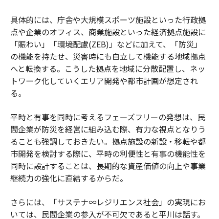
具体的には、庁舎や大規模スポーツ施設といった行政拠
点や企業のオフィス、商業施設といった経済拠点施設に
「賑わい」「環境配慮(ZEB)」などに加えて、「防災」
の機能を持たせ、災害時にも自立して機能する地域拠点
へと転換する。こうした拠点を地域に分散配置し、ネッ
トワーク化していくエリア開発や都市計画が想定され
る。
平時と有事を同時に考えるフェーズフリーの発想は、民
間企業が防災を経営に組み込む際、有力な視点となりう
ることも強調しておきたい。拠点施設の新設・移転や都
市開発を検討する際に、平時の利便性と有事の機能性を
同時に設計することは、長期的な資産価値の向上や事業
継続力の強化に直結するからだ。
さらには、「サステナ∞レジリエンス社会」の実現にお
いては、民間企業の参入が不可欠であると平川は話す。