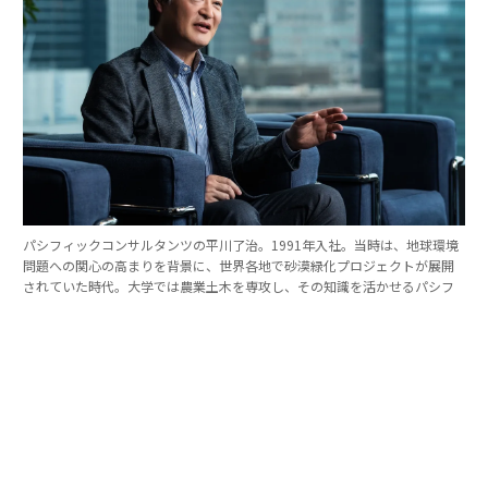
パシフィックコンサルタンツの平川了治。1991年入社。当時は、地球環境
問題への関心の高まりを背景に、世界各地で砂漠緑化プロジェクトが展開
されていた時代。大学では農業土木を専攻し、その知識を活かせるパシフ
ィックコンサルタンツに入社を決めた。
「防災は10点ずつを積み重ねる」。技師長の原
点
これほど広いビジョンを語れる平川とは、いったいどん
な人物なのか。そのキャリアをたどると、日本の防災史
との重なりも見えてくる。