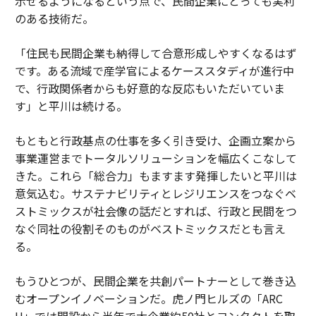
示せるようになるという点で、民間企業にとっても実利
のある技術だ。
「住民も民間企業も納得して合意形成しやすくなるはず
です。ある流域で産学官によるケーススタディが進行中
で、行政関係者からも好意的な反応もいただいていま
す」と平川は続ける。
もともと行政基点の仕事を多く引き受け、企画立案から
事業運営までトータルソリューションを幅広くこなして
きた。これら「総合力」もますます発揮したいと平川は
意気込む。サステナビリティとレジリエンスをつなぐベ
ストミックスが社会像の話だとすれば、行政と民間をつ
なぐ同社の役割そのものがベストミックスだとも言え
る。
もうひとつが、民間企業を共創パートナーとして巻き込
むオープンイノベーションだ。虎ノ門ヒルズの「ARC
H」では開設から半年で大企業約50社とコンタクトを取