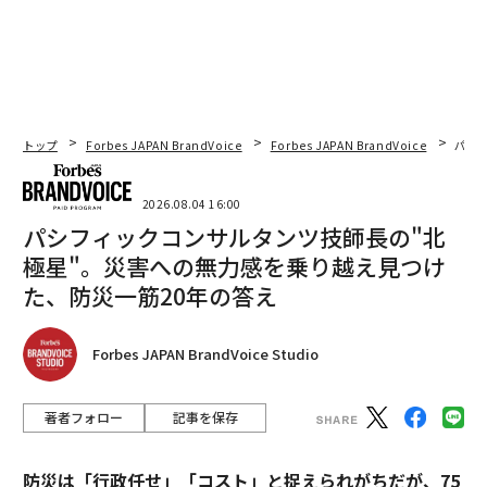
AIで上位5パーセントの働き手に。個人がチーム超えの成果を出す方法
株主総利回り880％、Netflixを最強にしたリード・ヘイスティングスの経
営哲学
サステナブルの旗手が中国シーイン傘下へ エバーレーン、倫理的ブラン
トップ
Forbes JAPAN BrandVoice
Forbes JAPAN BrandVoice
パシ
ド理念の終焉
長期資産と流動性のバランス：ドイツのファミリーオフィスが直面する新
2026.08.04 16:00
たな課題
パシフィックコンサルタンツ技師長の"北
B2Bにおける「Q5」：存在しないはずの四半期を実収益に変える方法
極星"。災害への無力感を乗り越え見つけ
た、防災一筋20年の答え
タグ：
CEO
事業拡大
Forbes JAPAN BrandVoice Studio
advertisement
著者フォロー
記事を保存
防災は「行政任せ」「コスト」と捉えられがちだが、75