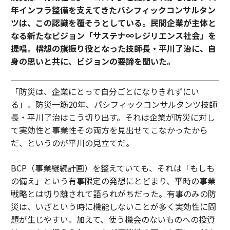
年インフラ整備を支えてきたパシフィックコンサルタン
ツは、この認識を覆そうとしている。民間企業が主体と
なる新たなビジョン「サステナ∞レジリエンス社会」を
提唱。構想の旗振り役となった技師長・平川了治に、自
身の思いと共に、ビジョンの要諦を聞いた。
「防災は、企業にとって自分ごとになりきれずにい
る」。防災一筋20年、パシフィックコンサルタンツ技師
長・平川了治はこう切り出す。それは企業が防災に対し
て実効性と事業性その両方を見出せてこなかったから
だ、というのが平川の見立てだ。
BCP（事業継続計画）を整えていても、それは「もしも
の備え」という有事限定の発想にとどまり、平時の事業
戦略とは切り離されて語られがちだった。有事のみの防
災は、いざという時に機能しないことが多く実効性に問
題が生じやすい。加えて、使う機会のないものへの投資