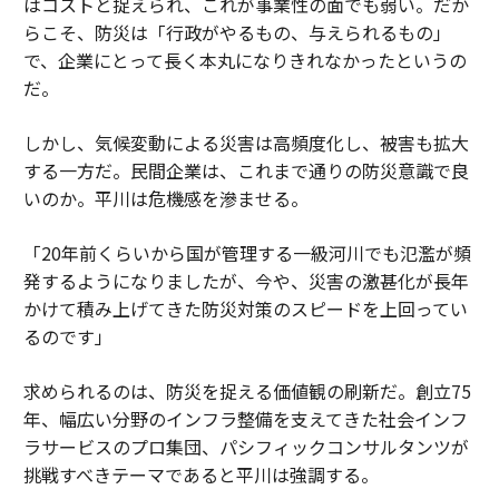
はコストと捉えられ、これが事業性の面でも弱い。だか
らこそ、防災は「行政がやるもの、与えられるもの」
で、企業にとって長く本丸になりきれなかったというの
だ。
しかし、気候変動による災害は高頻度化し、被害も拡大
する一方だ。民間企業は、これまで通りの防災意識で良
いのか。平川は危機感を滲ませる。
「20年前くらいから国が管理する一級河川でも氾濫が頻
発するようになりましたが、今や、災害の激甚化が長年
かけて積み上げてきた防災対策のスピードを上回ってい
るのです」
求められるのは、防災を捉える価値観の刷新だ。創立75
年、幅広い分野のインフラ整備を支えてきた社会インフ
ラサービスのプロ集団、パシフィックコンサルタンツが
挑戦すべきテーマであると平川は強調する。