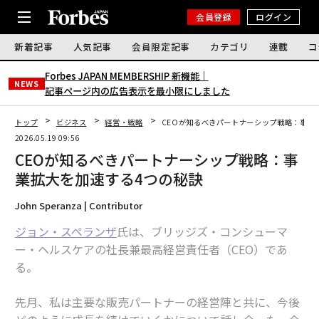
会員登録
ログイン
新着記事
人気記事
会員限定記事
カテゴリ
連載
コ
Forbes JAPAN MEMBERSHIP 新機能｜
NEWS
記事ページ内の広告表示を最小限にしました
トップ
ビジネス
経営・戦略
CEOが知るべきパートナーシップ戦略：事業
2026.05.19 09:56
CEOが知るべきパートナーシップ戦略：事
業拡大を加速する4つの秘訣
John Speranza | Contributor
ジョン・スペランザ
氏は、ブリッジズ・コンシューマ
ー・ヘルスケアの社長兼最高経営責任者（CEO）であ
る。
先月、私は主要な販売パートナーの経営陣と共に、今後