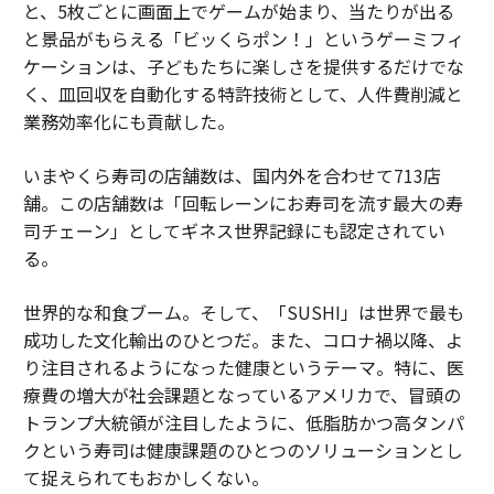
と、5枚ごとに画面上でゲームが始まり、当たりが出る
と景品がもらえる「ビッくらポン！」というゲーミフィ
ケーションは、子どもたちに楽しさを提供するだけでな
く、皿回収を自動化する特許技術として、人件費削減と
業務効率化にも貢献した。
いまやくら寿司の店舗数は、国内外を合わせて713店
舗。この店舗数は「回転レーンにお寿司を流す最大の寿
司チェーン」としてギネス世界記録にも認定されてい
る。
世界的な和食ブーム。そして、「SUSHI」は世界で最も
成功した文化輸出のひとつだ。また、コロナ禍以降、よ
り注目されるようになった健康というテーマ。特に、医
療費の増大が社会課題となっているアメリカで、冒頭の
トランプ大統領が注目したように、低脂肪かつ高タンパ
クという寿司は健康課題のひとつのソリューションとし
て捉えられてもおかしくない。