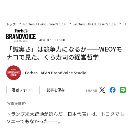
トップ
Forbes JAPAN BrandVoice
Forbes JAPAN BrandVoice
「誠
2026.07.13 16:00
「誠実さ」は競争力になるか──WEOYモ
ナコで見た、くら寿司の経営哲学
Forbes JAPAN BrandVoice Studio
著者フォロー
記事を保存
写真提供 EY
トランプ米大統領が選んだ「日本代表」は、トヨタでも
ソニーでもなかった──。