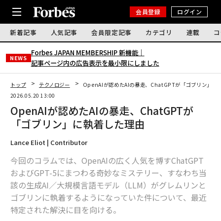
会員登録
ログイン
新着記事
人気記事
会員限定記事
カテゴリ
連載
コ
Forbes JAPAN MEMBERSHIP 新機能｜
NEWS
記事ページ内の広告表示を最小限にしました
トップ
テクノロジー
OpenAIが認めたAIの暴走、ChatGPTが「ゴブリン」
2026.05.20 13:00
OpenAIが認めたAIの暴走、ChatGPTが
「ゴブリン」に執着した理由
Lance Eliot | Contributor
今回のコラムでは、OpenAIの広く人気を博すChatGPT
およびGPT-5にまつわる奇妙なミステリー、すなわち当
該の生成AI／大規模言語モデル（LLM）がグレムリンと
ゴブリンに執着するようになっていた件について、最近
特定された解決に目を向ける。