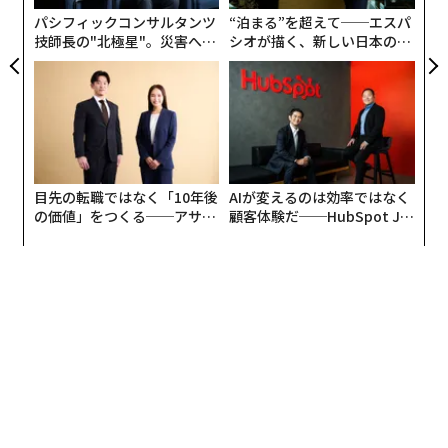
パシフィックコンサルタンツ
“泊まる”を超えて──エスパ
技師長の"北極星"。災害への
シオが描く、新しい日本のラ
無力感を乗り越え見つけた、
グジュアリー（前編）
防災一筋20年の答え
目先の転職ではなく「10年後
AIが変えるのは効率ではなく
の価値」をつくる──アサイ
顧客体験だ──HubSpot Ja
ンの長期伴走型支援とは
panが語る「Grow Better」
な組織のつくり方
2026年9月号発売中