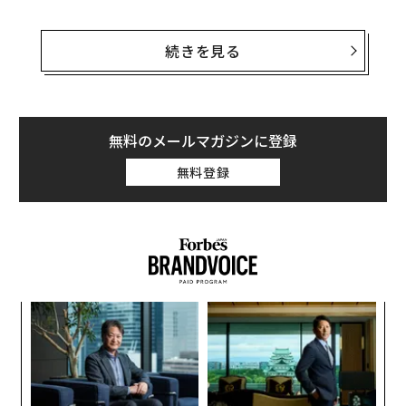
この執着は実に不気味だった。その発生源がついに突き
止められた。幸い、これらの普及したLLMが神話上の生
続きを見る
き物について延々とまくし立てる回答に、私たちは今後
うんざりさせられずに済むだろう。その一方で、重い教
訓も得られた。
無料のメールマガジンに登録
以下で詳しく分析していく。
無料登録
小1
挑
にし
よっ
PA
伝
る
モ