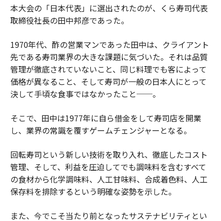
本大会の「日本代表」に選出されたのが、くら寿司代表
取締役社長の田中邦彦であった。
1970年代、酢の営業マンであった田中は、クライアント
先である寿司業界の大きな課題に気づいた。それは品質
管理が徹底されていないこと、同じ料理でも客によって
価格が異なること、そして寿司が一般の日本人にとって
決して手頃な食事ではなかったこと──。
そこで、田中は1977年に自ら借金をして寿司店を開業
し、業界の常識を覆すゲームチェンジャーとなる。
回転寿司という新しい技術を取り入れ、徹底したコスト
管理、そして、利益を圧迫してでも調味料を含むすべて
の食材から化学調味料、人工甘味料、合成着色料、人工
保存料を排除するという明確な姿勢を示した。
また、今でこそ当たり前となったサステナビリティとい