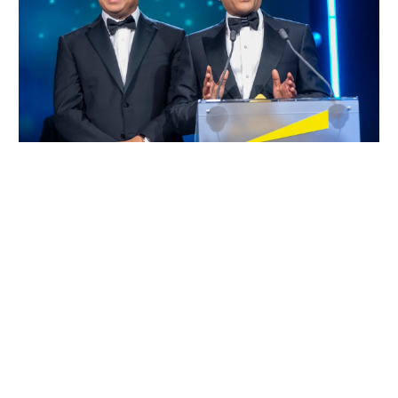
左：Sanjay Gajendra氏 右：Jitendra Mohan氏 （写真提供 EY）
「実は、この審査の中で、私はあるひとつの気づきを得
ました」。優勝者コメントの中で、Astera Labs創業者の
ひとりは次のように発言した。
「審査員から私たちに繰り返し尋ねられた質問は、『あ
なたたちの目的は何なのか』そして、『どんなインパク
トを創造しているのか』ということでした。率直に言う
と、私たちは公開企業なので、会社について話すことに
慣れていますが、私たちが何を目的としているのかにつ