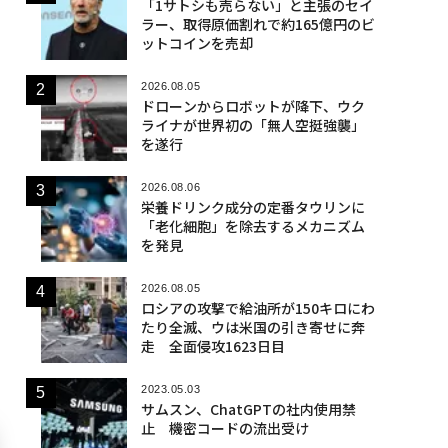
「1サトシも売らない」と主張のセイ
ラー、取得原価割れで約165億円のビ
ットコインを売却
2026.08.05
ドローンからロボットが降下、ウク
ライナが世界初の「無人空挺強襲」
を遂行
2026.08.06
栄養ドリンク成分の定番タウリンに
「老化細胞」を除去するメカニズム
を発見
2026.08.05
ロシアの攻撃で給油所が150キロにわ
たり全滅、ウは米国の引き寄せに奔
走 全面侵攻1623日目
2023.05.03
サムスン、ChatGPTの社内使用禁
止 機密コードの流出受け