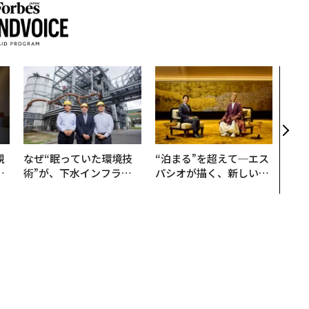
〈7
のキ
ある
ティ
る1日
T 20
規
なぜ“眠っていた環境技
“泊まる”を超えて─エス
実
術”が、下水インフラを
パシオが描く、新しい日
動
変えたのか──産総研×
本のラグジュアリー（中
モ
月島JFEアクアソリュー
編）
ションの10年