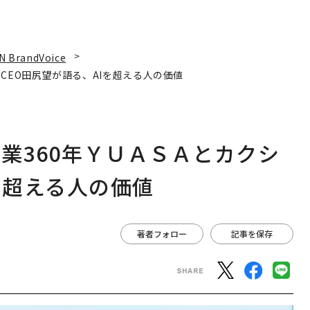
N BrandVoice
CEO田尻望が語る、AIを超える人の価値
業360年ＹＵＡＳＡとカクシ
を超える人の価値
著者フォロー
記事を保存