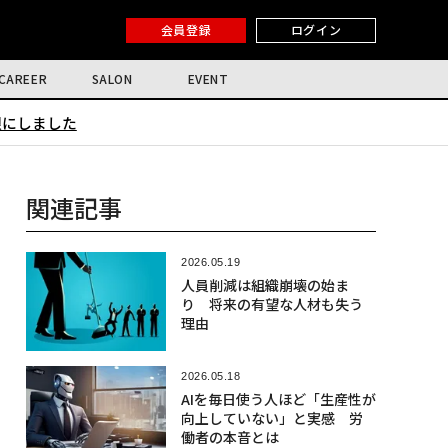
会員登録
ログイン
CAREER
SALON
EVENT
限にしました
関連記事
2026.05.19
人員削減は組織崩壊の始ま
り 将来の有望な人材も失う
理由
2026.05.18
AIを毎日使う人ほど「生産性が
向上していない」と実感 労
働者の本音とは