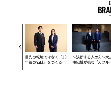
目先の転職ではなく「10
〜決断する人のAI〜大
年後の価値」をつくる─
模組織が挑む「AIフル
─アサインの長期伴走型
装」“使う”企業から“
支援とは
く”企業へ【NTTドコ
ビジネス×PwC】