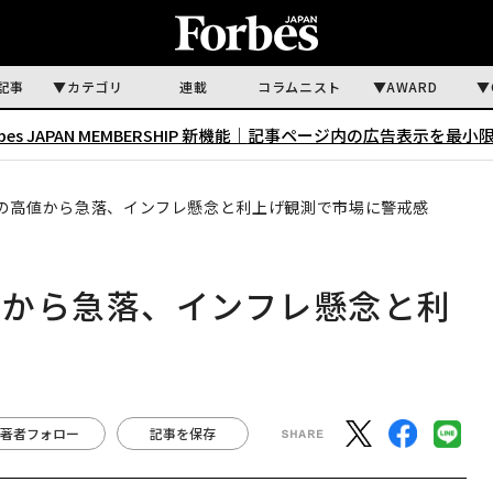
記事
カテゴリ
連載
コラムニスト
AWARD
rbes JAPAN MEMBERSHIP 新機能｜
記事ページ内の広告表示を最小
の高値から急落、インフレ懸念と利上げ観測で市場に警戒感
値から急落、インフレ懸念と利
著者フォロー
記事を保存