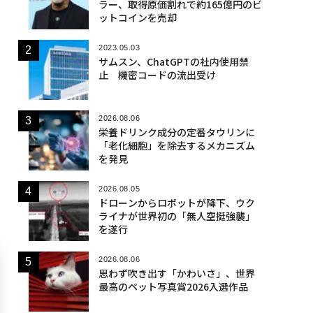
ラー、取得原価割れで約165億円のビ
ットコインを売却
2023.05.03
サムスン、ChatGPTの社内使用禁
止 機密コードの流出受け
2026.08.06
栄養ドリンク成分の定番タウリンに
「老化細胞」を除去するメカニズム
を発見
2026.08.05
ドローンからロボットが降下、ウク
ライナが世界初の「無人空挺強襲」
を遂行
2026.08.06
思わず吹き出す「かわいさ」、世界
最高のペット写真賞2026入選作品