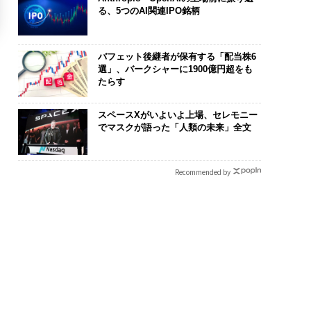
る、5つのAI関連IPO銘柄
バフェット後継者が保有する「配当株6
選」、バークシャーに1900億円超をも
たらす
スペースXがいよいよ上場、セレモニー
でマスクが語った「人類の未来」全文
Recommended by