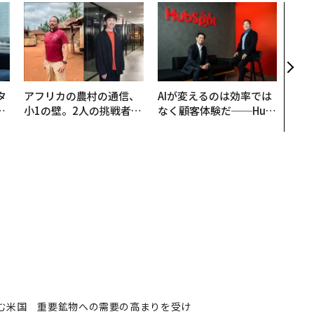
“泊
パシ
本の
編）
タ
アフリカの農村の通信、
AIが変えるのは効率では
。
小1の壁。2人の挑戦者が
なく顧客体験だ──Hub
越
手にした「次なる武器」
Spot Japanが語る「Gr
0
ow Better」な組織のつ
くり方
む米国 重要鉱物への需要の高まりを受け