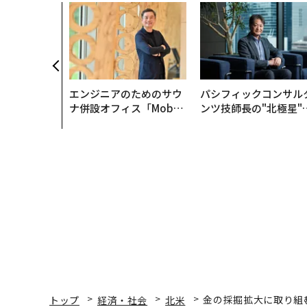
エンジニアのためのサウ
パシフィックコンサル
ナ併設オフィス「Mobiu
ンツ技師長の"北極星"
s Park」がオープン──
災害への無力感を乗り
タマディックが健康経営
え見つけた、防災一筋2
を徹底する理由
年の答え
トップ
経済・社会
北米
金の採掘拡大に取り組