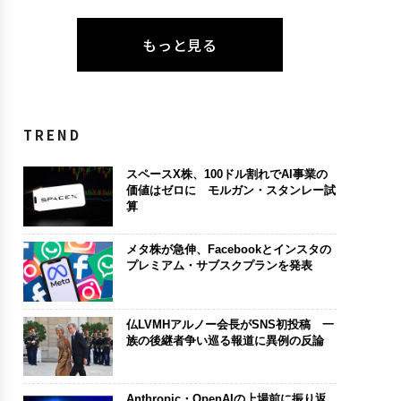
もっと見る
TREND
スペースX株、100ドル割れでAI事業の
価値はゼロに モルガン・スタンレー試
算
メタ株が急伸、Facebookとインスタの
プレミアム・サブスクプランを発表
仏LVMHアルノー会長がSNS初投稿 一
族の後継者争い巡る報道に異例の反論
Anthropic・OpenAIの上場前に振り返