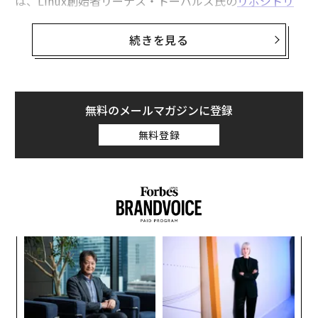
は、Linux創始者リーナス・トーバルズ氏の
リポジトリ
である。しかし、彼のリポジトリ以上に強力なのは、そ
の背後にある彼の
思考
だ。「理論と実践は時に衝突す
続きを見る
る。そして、それが起きた時、理論が負ける。毎回だ」
理論上、勝利するオペレーティングシステム（OS）は、
最も広いリーチ、最も多くのユーザー、そして最小限の
無料のメールマガジンに登録
学習曲線で洗練された体験を提供するものであるはずだ
無料登録
った。その論理に従えば、マイクロソフトのWindowsが
すでに勝利していた。
しかし実際には、開発者、企業、ビルダー、つまり実際
の問題に最も近い人々は、Linuxを選び続けた。Linux
は、インターネット、クラウドインフラストラクチャ、
るか
〜
そして単一のマシンを超えて拡張するあらゆるものの基
、く
織
盤となるシステムレイヤーとなった。
う
─レ
“
T
込め
シ
この対比は、より深い何かを明らかにしていると私は考
グ