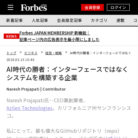
会員登録
ログイン
新着記事
人気記事
会員限定記事
カテゴリ
連載
コ
Forbes JAPAN MEMBERSHIP 新機能｜
NEWS
記事ページ内の広告表示を最小限にしました
トップ
ビジネス
経営・戦略
AI時代の勝者：インターフェースではなくシ
2026.05.15 10:46
AI時代の勝者：インターフェースではなく
システムを構築する企業
Naresh Prajapati | Contributor
Naresh Prajapati氏—CEO兼創業者、
Azilen Technologies
。カリフォルニア州サンフランシス
コ。
私にとって、最も偉大なGitHubリポジトリ（repo）