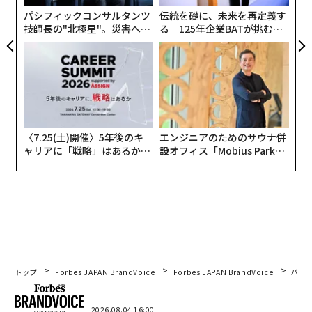
える。理論上、インターフェースが製品のように見える
パシフィックコンサルタンツ
伝統を礎に、未来を再定義す
が、実際には、システムこそが真の製品である。インタ
技師長の"北極星"。災害への
る 125年企業BATが挑むス
ーフェースはユーザーが関与する場所だが、システムが
無力感を乗り越え見つけた、
モークレスな未来
結果を決定する。インターフェースは複製可能だ。シス
防災一筋20年の答え
テムは複利的に成長する。
私たちは今、同じパターンがAIにおいて繰り返されるの
を目撃している。ただし、より速く、機能をクリーンな
インターフェースにラッピングし、既存のモデルの上に
〈7.25(土)開催〉5年後のキ
エンジニアのためのサウナ併
ャリアに「戦略」はあるか。
設オフィス「Mobius Park」
乗っかっている。この種のインテリジェンスは、アクセ
トップエグゼクティブのキャ
がオープン──タマディック
スしやすく、デモしやすく、採用しやすいが、複利的に
リアに触れる1日│CAREER S
が健康経営を徹底する理由
成長させることは容易ではない。これらはAIラッパーで
UMMIT 2026
ある。
しかし、少数の持続するAI企業は、AIシステム、つまりA
Iオペレーティングシステムを構築している。これらのAI
トップ
Forbes JAPAN BrandVoice
Forbes JAPAN BrandVoice
パシ
システムの重要な特徴は、主要業績評価指標（KPI）か
ら実行へと逆算して機能することだ。KPIは、インテリ
2026.08.04 16:00