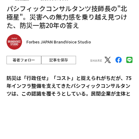
ジェンスがどのように振る舞うか、ワークフローのどこ
パシフィックコンサルタンツ技師長の"北
に適合するか、どのように進化するかを定義する。シス
テムが稼働すると、リアルタイムで学習と改善を続け、
極星"。災害への無力感を乗り越え見つけ
定義されたKPIにワークフローを絶えず近づけていく。
た、防災一筋20年の答え
AIラッパーにおけるシステムの深さの錯覚
Forbes JAPAN BrandVoice Studio
錯覚は現実である。能力のように見えるものは、多くの
場合、単に能力へのアクセスに過ぎない。一例として、
著者フォロー
記事を保存
いわゆるエージェント型サポートツールの台頭がある。
これらは、顧客の問い合わせに答えるためにGPTトーク
防災は「行政任せ」「コスト」と捉えられがちだが、75
ンを消費するAIラッパーだが、解決率、チケットあたり
年インフラ整備を支えてきたパシフィックコンサルタン
のコスト、顧客維持率といったビジネスKPIの改善には
ツは、この認識を覆そうとしている。民間企業が主体と
ほとんど貢献しないと私は考える。
なる新たなビジョン「サステナ∞レジリエンス社会」を
提唱。構想の旗振り役となった技師長・平川了治に、自
理由は非常に明確だ。このようなツールは決してシステ
身の思いと共に、ビジョンの要諦を聞いた。
ムとして構築されない。インターフェースとして死ぬ運
命にある。これらのAIラッパーを展開する企業は、イン
「防災は、企業にとって自分ごとになりきれずにい
タラクションのポイントに位置しているが、ビジネスKP