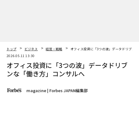
が何年も悪用してきた隙間がある。
リサイクルゴールドはあなたの退職金口座に入
り込んだ
ジンバブエのミッドランズ州にあるマリオ・ラ・サラ氏
のミラ・コンフィデンス鉱山（本シリーズで追ってきた
トップ
ビジネス
経営・戦略
オフィス投資に「3つの波」データドリブンな
事業）は、世界基準では小規模だが、その規模にしては
2026.05.11 13:30
異例なほど正式である。彼は政府との関係を持ってジン
オフィス投資に「3つの波」データドリブ
バブエに入り、採掘開始前にコミュニティの同意を確保
ンな「働き方」コンサルへ
し、独立した地質調査を完了し、最初の1オンスが移動
する前にすべてのステップを文書化した。この鉱山は許
可を得て、地質学的に文書化され、コミュニティの支援
magazine | Forbes JAPAN編集部
を受け、政府の認可のもとで運営されている。納品した
当日にハラレのフィデリティ・ゴールド精錬所に売却し
著者フォロー
記事を保存
ている。
湊 宏司｜イトーキ代表取締役社長
フィデリティから、ラ・サラ氏の金は他のすべての生産
赤字の老舗オフィス家具メーカーをV字回復させ、4期連
者と同じグローバルな流れに入る。ジェネシス・ゴール