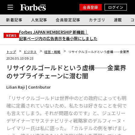
会員登録
ログイン
新着記事
人気記事
会員限定記事
カテゴリ
連載
コ
Forbes JAPAN MEMBERSHIP 新機能｜
NEWS
記事ページ内の広告表示を最小限にしました
トップ
ビジネス
経営・戦略
リサイクルゴールドという虚構──金業界の
2026.05.10 09:23
リサイクルゴールドという虚構──金業界
のサプライチェーンに潜む闇
Lilian Raji | Contributor
「リサイクルゴールドは世界中のどの政府によっても明
確に定義されていないため、私たちは好きなことを何で
も言えてしまう。それが問題なのです」と、ジュエリー
デザイナーでサステナビリティ戦略家のデルフィーヌ・
レイマリー氏は私に語った。「カルテルの例を挙げまし