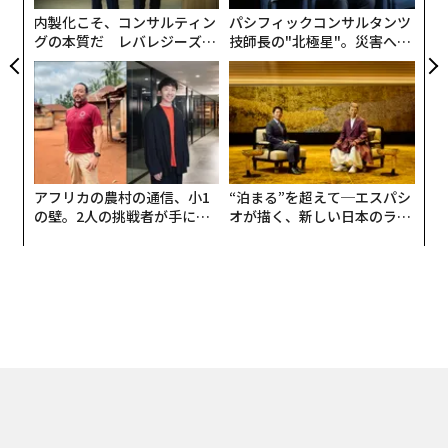
採掘場を通過し、血塗られた金を「アメリカ」や「カナ
内製化こそ、コンサルティン
パシフィックコンサルタンツ
ダ」のコインに変える仲介業者を通じてマネーロンダリ
グの本質だ レバレジーズが
技師長の"北極星"。災害への
ングされていた。悪質な供給業者や不注意な造幣局は、
実践する、次世代ファームの
無力感を乗り越え見つけた、
世界的に代替可能で高価値の商品を、管理連鎖書類上の
全貌
防災一筋20年の答え
数枚の署名で浄化できるかのように扱うシステムの帰結
である。
本シリーズの最初の2回
では、ジンバブエのライセンス
アフリカの農村の通信、小1
“泊まる”を超えて─エスパシ
を持つコミュニティ支援型鉱山から、世界ゴールド協議
の壁。2人の挑戦者が手にし
オが描く、新しい日本のラグ
会、ジンバブエ最大の外国上場金生産企業のCEO、責任
た「次なる武器」
ジュアリー（中編）
ある調達のベテラン、退職者にアメリカン・イーグルを
発送するビバリーヒルズの小売金ディーラーとのZoom
会話を通じて説明された、
グローバルサプライチェーン
の地質学的、規制的、倫理的構造を追った。
ニューヨーク・タイムズ紙が今週公表した内容を、私の
情報源は数カ月前にすでに把握していた。金業界の管理
連鎖には、適切なコネクションと不適切な動機を持つ者