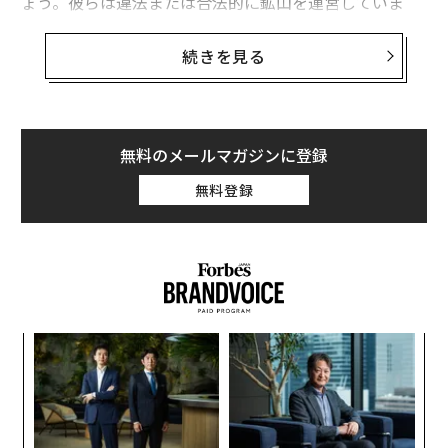
ょう。彼らは違法または合法的に鉱山を運営していま
す。一部の国ではそれほど難しくありません。ライセン
スを持っているかどうかにかかわらず、鉱山で非常に粗
続きを見る
雑な宝飾品を作り、精錬所に送ります。そうすれば、直
接的な金ではなくなるからです」
毎年、米国造幣局は10億ドル以上のアメリカン・ゴール
無料のメールマガジンに登録
ド・イーグル金貨を販売しており、各コインにはハクト
無料登録
ウワシが刻印され、法律で義務付けられている通り、金
属が100%国内採掘であることを連邦政府が保証してい
る。
ニューヨーク・タイムズ紙
は、コロンビアのカルテ
ル支配下の鉱山から米国造幣局とカナダ王立造幣局への
金の流れを追跡し、アメリカ人とカナダ人が「自国の」
地金について語りたがる物語に亀裂があることを暴露し
るか
「
た。
、く
左右
T
伝
ワシやカエデの葉が刻印された金属は国家の安定性を体
日
る
現するはずだったが、実際には麻薬ギャングが運営する
モ