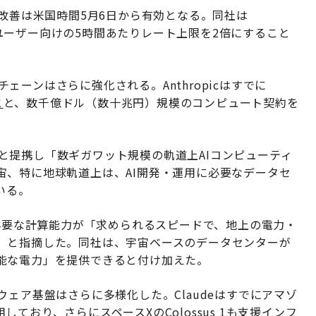
向けの改善は米国時間5月6日から有効となる。同社は
料版ユーザー向けの5時間あたりレート上限を2倍にすること
イチェーンはさらに強化される。Anthropicはすでに
と
と、数千億ドル（数十兆円）規模のコンピュート契約を
スXと提携し「数ギガワット規模の軌道上AIコンピューティ
宙、特に地球軌道上は、AI開発・運用に必要なデータセ
いる。
に必要な計算能力が「求められるスピードで、地上の電力・
」と指摘した。同社は、宇宙ベースのデータセンターが
能な電力」を提供できると付け加えた。
ードウェア基盤はさらに多様化した。Claudeはすでにアマゾ
ており、さらにスペースXのColossus 1も支援インフ