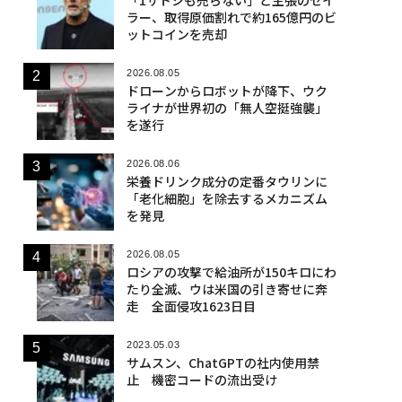
ラー、取得原価割れで約165億円のビ
ットコインを売却
2026.08.05
ドローンからロボットが降下、ウク
ライナが世界初の「無人空挺強襲」
を遂行
2026.08.06
栄養ドリンク成分の定番タウリンに
「老化細胞」を除去するメカニズム
を発見
2026.08.05
ロシアの攻撃で給油所が150キロにわ
たり全滅、ウは米国の引き寄せに奔
走 全面侵攻1623日目
2023.05.03
サムスン、ChatGPTの社内使用禁
止 機密コードの流出受け