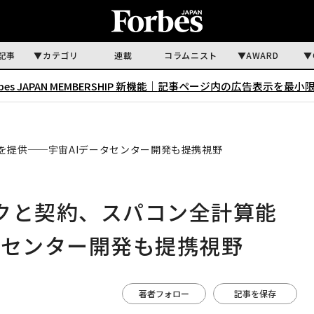
記事
カテゴリ
連載
コラムニスト
AWARD
rbes JAPAN MEMBERSHIP 新機能｜
記事ページ内の広告表示を最小
を提供──宇宙AIデータセンター開発も提携視野
クと契約、スパコン全計算能
タセンター開発も提携視野
著者フォロー
記事を保存