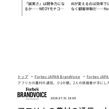
「誠実さ」は競争力にな
AIが変えるのは効率で
るか──WEOYモナコで
なく顧客体験だ──Hu
見た、くら寿司の経営哲
Spot Japanが語る「G
学
ow Better」な組織の
くり方
トップ
Forbes JAPAN BrandVoice
Forbes JAPA
アフリカの農村の通信、小1の壁。2人の挑戦者が手にし
2026.07.31 16:00