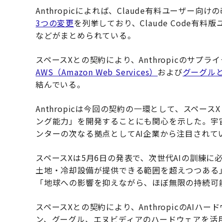
Anthropicによれば、Claude有料ユーザー
3つの変更
を列挙しており、Claude Code有
などがまとめられている。
スペースXとの契約により、Anthropicのサプラ
AWS（Amazon Web Services）
および
グーグル
結んでいる。
Anthropicは今回の契約の一環として、スペー
ング能力」を開発することにも関心を示した。宇
ンターの次なる拠点としてAI企業から注目されて
スペースXは5月6日の発表で、次世代AIの訓練
土地・冷却設備が提供できる範囲を超えつつある
「地球への影響を抑えながら、ほぼ無限の持続可
スペースXとの契約により、AnthropicのAIハ
ン、グーグル、エヌビディアのハードウェアを活用し