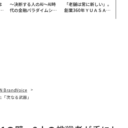
は
〜決断する人のAI〜AI時
「老舗は常に新しい」。
b
代の金融パラダイムシフ
創業360年ＹＵＡＳＡと
r
ト、「超個別化」の核心
カクシンCEO田尻望が語
つ
【MUFG×ウェルスナビ
る、AIを超える人の価値
×PwC】
N BrandVoice
た「次なる武器」