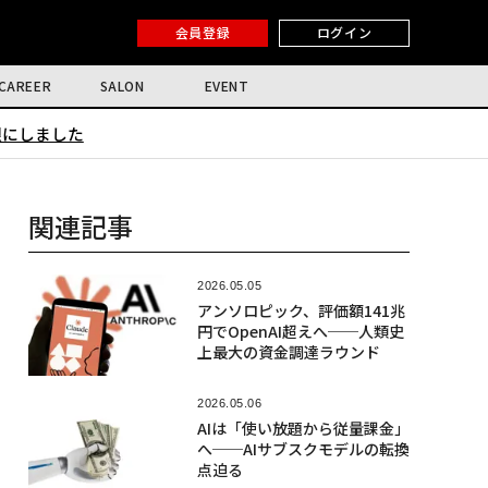
会員登録
ログイン
CAREER
SALON
EVENT
限にしました
関連記事
2026.05.05
アンソロピック、評価額141兆
円でOpenAI超えへ──人類史
上最大の資金調達ラウンド
2026.05.06
AIは「使い放題から従量課金」
へ──AIサブスクモデルの転換
点迫る