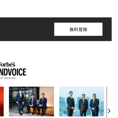
無料登録
エン
ナ併
s 
タマ
を徹