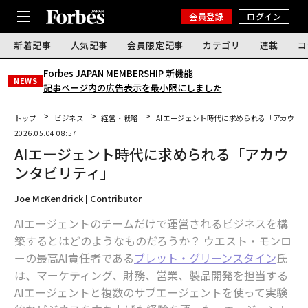
会員登録
ログイン
新着記事
人気記事
会員限定記事
カテゴリ
連載
コ
Forbes JAPAN MEMBERSHIP 新機能｜
NEWS
記事ページ内の広告表示を最小限にしました
トップ
ビジネス
経営・戦略
AIエージェント時代に求められる「アカウン
2026.05.04 08:57
AIエージェント時代に求められる「アカウ
ンタビリティ」
Joe McKendrick | Contributor
AIエージェントのチームだけで運営されるビジネスを構
築するとはどのようなものだろうか？ ウエスト・モンロ
ーの最高AI責任者である
ブレット・グリーンスタイン
氏
は、マーケティング、財務、営業、製品開発を担当する
AIエージェントと複数のサブエージェントを使って実験