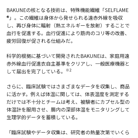
BAKUNEの核となる技術は、特殊機能繊維「SELFLAME
®」。この繊維は身体から発せられる遠赤外線を吸収
し、再び身体に輻射（熱エネルギーを放射）することで
血行を促進する。血行促進により筋肉のコリ等の改善、
疲労回復が促される仕組みだ。
科学的根拠に基づいて開発されたBAKUNEは、家庭用遠
赤外線血行促進衣自主基準をクリアし、一般医療機器と
※2
して届出を完了している。
さらに、臨床試験ではさまざまなデータを収集し、商品
に活かす。例えば体温に関しては、体表温度を測定する
だけでは不十分とチームは考え、被験者にカプセル型の
体温計を服用させ、腸内の深部体温をモニタリングして
生理学的データを蓄積している。
「臨床試験やデータ収集は、研究者の熱量次第でいくら