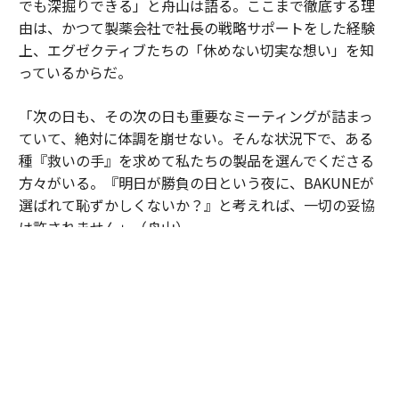
でも深掘りできる」と舟山は語る。ここまで徹底する理
由は、かつて製薬会社で社長の戦略サポートをした経験
上、エグゼクティブたちの「休めない切実な想い」を知
っているからだ。
「次の日も、その次の日も重要なミーティングが詰まっ
ていて、絶対に体調を崩せない。そんな状況下で、ある
種『救いの手』を求めて私たちの製品を選んでくださる
方々がいる。『明日が勝負の日という夜に、BAKUNEが
選ばれて恥ずかしくないか？』と考えれば、一切の妥協
は許されません」（舟山）