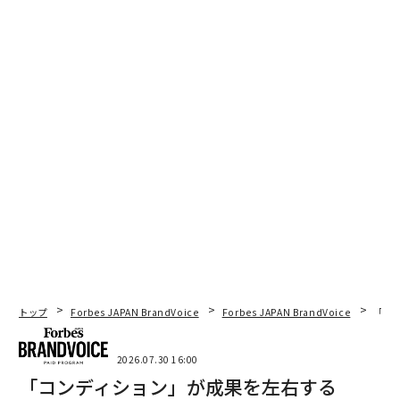
トップ
Forbes JAPAN BrandVoice
Forbes JAPAN BrandVoice
「コン
2026.07.30 16:00
「コンディション」が成果を左右する