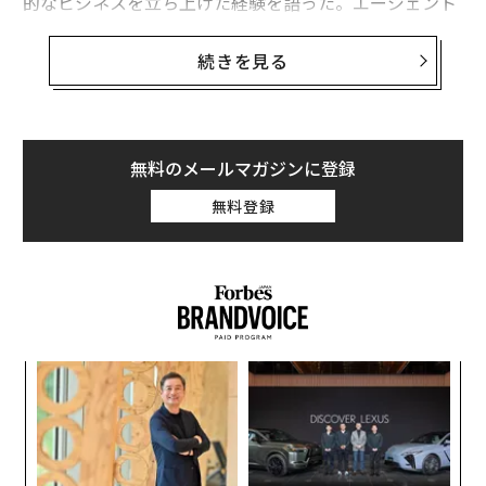
的なビジネスを立ち上げた経験を語った。エージェント
たちはそのパフォーマンスとスピードにおいて印象的だ
ったが、重要な要素が欠けていた。それは人間による監
続きを見る
督だ。エージェントたちは「ただ私にやるべきことを与
え続けた」と同氏は述べた。「承認が必要だとか、処理
できない、先に進めないと言ってくるのです」
無料のメールマガジンに登録
結論として、プロセスがどれほど高速で自動化されてい
無料登録
ても、最終的には人間が説明責任を負う必要があると、
グリーンスタイン氏は最近のCAIO Connectの
ポッドキャスト
で語った。「プロダクトマネージャー
は、エージェントが作成しているコードに責任を持つ。
営業リーダーは、顧客やクライアントに関するすべての
調査とインプットに責任を持つ。自律性は素晴らしい
果を
「
が、最終的には私たち次第なのです」
EN
─
明
ら
義す
〜
ビジネスを運営するには、例えば、エージェントによっ
むス
金
てサポートされる財務担当者が必要だ。「私は財務に対
個