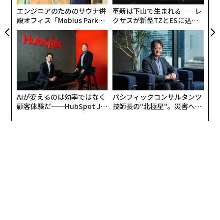
して説明責任を持つ人物を求めている」と同氏は述べ
ェ
エンジニアのためのサウナ併
革新は下山で生まれる──レ
た。「規制上のトラブルから私を守ってくれる人物。税
設オフィス「Mobius Park」
クサスが新型TZとESに込め
務処理や請求処理が正しく行われることを確認してくれ
がオープン──タマディック
た「DISCOVER」の哲学
る人物。誰かがそれを担当し、AIを使ってできる限りの
が健康経営を徹底する理由
作業を行う必要があるのです」
AIやAIエージェントは、単に雇用やコストを削減するた
めの手段として使われるなら、それは誤用だ。むしろ、
AIが変えるのは効率ではなく
パシフィックコンサルタンツ
それらは「エージェント型プロセス・リエンジニアリン
顧客体験だ──HubSpot Ja
技師長の"北極星"。災害への
グ」と呼ばれる概念において重要な役割を果たすことに
panが語る「Grow Better」
無力感を乗り越え見つけた、
なる。従業員やチームが行っている活動を見るのではな
な組織のつくり方
防災一筋20年の答え
く、成果を見るのだ。このような変革の一環として、
「AIが得意なこと、強みと弱み、そしてさまざまな活動
にどこで適用できるかを理解する」とグリーンスタイン
氏は述べた。「業務をプロセスとしてではなく、成果を
生み出す一連の活動として分解するのです」
例えば、財務担当者が月次決算で行うステップを見て評