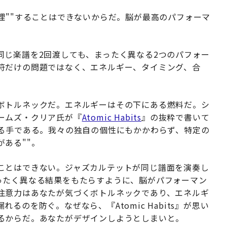
理""することはできないからだ。脳が最高のパフォーマ
。
同じ楽譜を2回渡しても、まったく異なる2つのパフォー
符だけの問題ではなく、エネルギー、タイミング、合
ボトルネックだ。エネルギーはその下にある燃料だ。シ
ームズ・クリア氏が『
Atomic Habits
』の抜粋で書いて
ざる手である。我々の独自の個性にもかかわらず、特定の
ある""。
ことはできない。ジャズカルテットが同じ譜面を演奏し
ったく異なる結果をもたらすように、脳がパフォーマン
注意力はあなたが気づくボトルネックであり、エネルギ
のを防ぐ。なぜなら、『Atomic Habits』が思い
るからだ。あなたがデザインしようとしまいと。