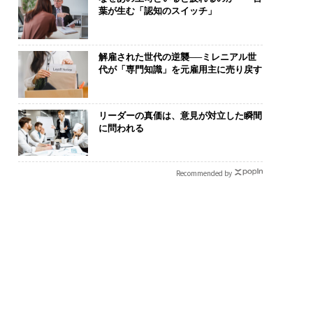
葉が生む「認知のスイッチ」
解雇された世代の逆襲──ミレニアル世
代が「専門知識」を元雇用主に売り戻す
リーダーの真価は、意見が対立した瞬間
に問われる
Recommended by