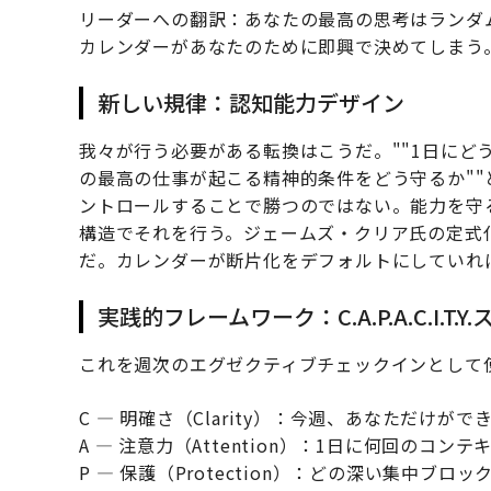
リーダーへの翻訳：あなたの最高の思考はランダ
カレンダーがあなたのために即興で決めてしまう
新しい規律：認知能力デザイン
我々が行う必要がある転換はこうだ。""1日にどう
の最高の仕事が起こる精神的条件をどう守るか"
ントロールすることで勝つのではない。能力を守
構造でそれを行う。ジェームズ・クリア氏の定式
だ。カレンダーが断片化をデフォルトにしていれ
実践的フレームワーク：C.A.P.A.C.I.T.Y
これを週次のエグゼクティブチェックインとして
C — 明確さ（Clarity）：今週、あなただけが
A — 注意力（Attention）：1日に何回のコ
P — 保護（Protection）：どの深い集中ブ