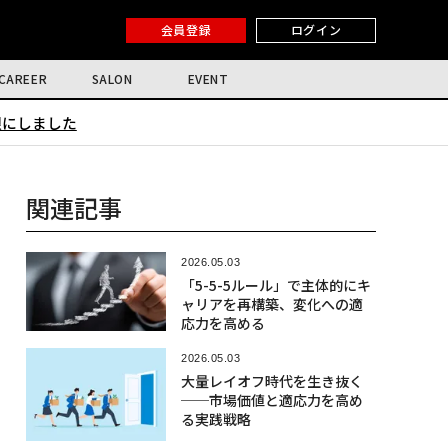
会員登録
ログイン
CAREER
SALON
EVENT
限にしました
関連記事
2026.05.03
「5-5-5ルール」で主体的にキ
ャリアを再構築、変化への適
応力を高める
2026.05.03
大量レイオフ時代を生き抜く
──市場価値と適応力を高め
る実践戦略