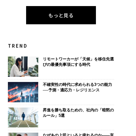
もっと見る
TREND
リモートワーカーが「天候」を移住先選
びの最優先事項にする時代
不確実性の時代に求められる3つの能力
──予測・適応力・レジリエンス
昇進を勝ち取るための、社内の「暗黙の
ルール」5選
なぜあの上司といると疲れるのか——言