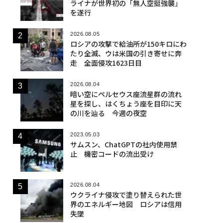
ライナが世界初の「無人空挺強襲」
を遂行
2026.08.05
ロシアの攻撃で給油所が150キロにわ
たり全滅、ウは米国の引き寄せに奔
走 全面侵攻1623日目
2026.08.04
暗い空にペルセウス座流星群の流れ
星を探し、はくちょう座を目印に天
の川を辿る 今週の夜空
2023.05.03
サムスン、ChatGPTの社内使用禁
止 機密コードの流出受け
2026.08.04
ウクライナ侵攻で塗り替えられた世
界のエネルギー地図 ロシアは信用
失墜