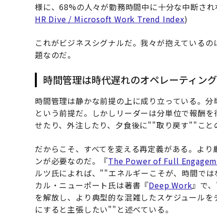
様に、68%の人々が勤務時間中に十分な中断され
HR Dive / Microsoft Work Trend Index
)
これがビジネスシグナルだ。我々が抱えているの
題なのだ。
時間管理は時代遅れのオペレーティング
時間管理は静かな前提の上に成り立っている。分
という前提だ。しかしリーダーは分単位で報酬を
せたり、外注したり、夕食後に""取り戻す""こ
だからこそ、すべてを変える再定義がある。より
ンが必要なのだ。『
The Power of Full Engage
ルツ氏によれば、""エネルギーこそが、時間では
カル・ニューポート氏は著書『
Deep Work
』で、
を解放し、より典型的な混雑したスケジュールを
にすると主張したい""と述べている。