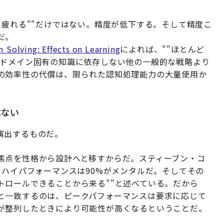
"疲れる""だけではない。精度が低下する。そして精度こ
だ。
 Solving: Effects on Learning
によれば、""ほとんど
のドメイン固有の知識に依存しない他の一般的な戦略より
の効率性の代償は、限られた認知処理能力の大量使用か
はない
演出するものだ。
焦点を性格から設計へと移すからだ。スティーブン・コ
"ハイパフォーマンスは90%がメンタルだ。そしてその
トロールできることから来る""と述べている。だから
と一致するのは、ピークパフォーマンスは要求に応じて
が整列したときにより可能性が高くなるということだ。