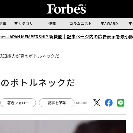
記事
カテゴリ
連載
コラムニスト
AWARD
rbes JAPAN MEMBERSHIP 新機能｜
記事ページ内の広告表示を最小
認知能力が真のボトルネックだ
真のボトルネックだ
著者フォロー
記事を保存