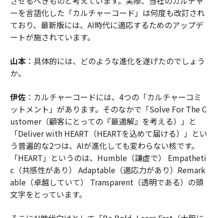
させるべきものと考えています。実際、当社のカルチャ
ーを言語化した「カルチャーコード」は何度も改訂され
ており、最新版には、AI時代に適応するためのアップデ
ートが施されています。
山本
：具体的には、どのような進化を遂げたのでしょう
か。
伊佐
：カルチャーコードには、4つの「カルチャーコミ
ットメント」があります。そのなかで「Solve For The C
ustomer（顧客にとっての『最適解』を考える）」と
「Deliver with HEART（HEARTを込めて届ける）」とい
う普遍的な2つは、AIが進化しても変わらない核です。
「HEART」というのは、Humble（謙虚で） Empatheti
c（共感性があり） Adaptable（適応力があり）Remark
able（卓越していて） Transparent（透明である）の頭
文字をとっています。
そこにAI時代向けとして「Be Bold, Learn Fast（大胆に