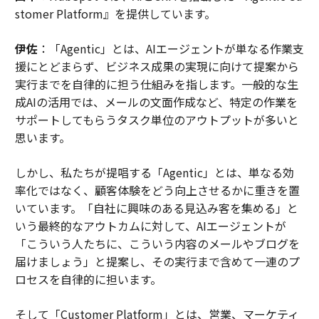
2026年9月号発売中
stomer Platform』を提供しています。
伊佐
：「Agentic」とは、AIエージェントが単なる作業支
最新号の購入はこちらから
援にとどまらず、ビジネス成果の実現に向けて提案から
実行までを自律的に担う仕組みを指します。一般的な生
メンバーシップに登録する
成AIの活用では、メールの文面作成など、特定の作業を
サポートしてもらうタスク単位のアウトプットが多いと
思います。
しかし、私たちが提唱する「Agentic」とは、単なる効
関連記事
率化ではなく、顧客体験をどう向上させるかに重きを置
いています。「自社に興味のある見込み客を集める」と
生産性4割減のリスクを回避せよ、「組織の信頼」を築く4つのコミュニケ
ーション手法
いう最終的なアウトカムに対して、AIエージェントが
「こういう人たちに、こういう内容のメールやブログを
命令口調は逆効果。有能なリーダーが相手に「自律性」を感じさせる言い
届けましょう」と提案し、その実行まで含めて一連のプ
換え術
ロセスを自律的に担います。
あるCEOが語った、AI時代に従業員の69％が仕事への意欲やつながりを失
っている理由
そして「Customer Platform」とは、営業、マーケティ