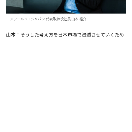
エンワールド・ジャパン 代表取締役社長 山本 裕介
山本
：そうした考え方を日本市場で浸透させていくため
には、どのような取り組みが必要だとお考えですか。ま
たグローバル本社と日本市場の間で「橋渡し役」を務め
るなかで感じることも聞かせてください。
伊佐
：日本企業がどうすれば「顧客の成功」を起点にGr
ow Betterできるか──それを今でも考え続けていま
す。環境が変わればGrow Betterの実現の仕方も変わる
し、必要なツールも変わる。「どうするべきなんだろ
う」と問い続けることが大切だと思っていて、それが私
をここに留めている理由です。
外資系企業でよくあるのは、本社側がグローバルで成功
した手法をそのまま日本に適用しようとするケースで