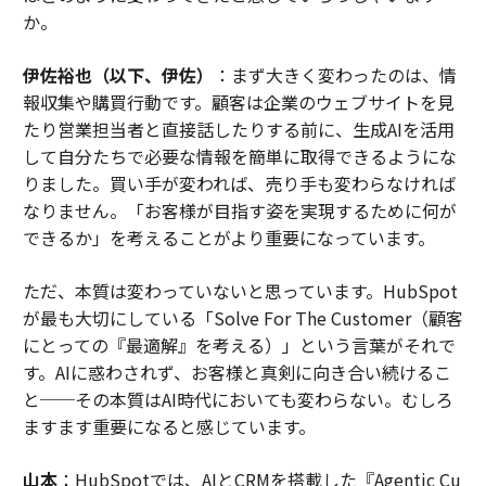
決定も検証する。 -
Amy Cappellanti-Wolf
、
Dayforce
か。
19. 小さな問題が大きくなる前に声が上がる
伊佐裕也（以下、伊佐）
：まず大きく変わったのは、情
報収集や購買行動です。顧客は企業のウェブサイトを見
罰、沈黙、あるいは静かな報復を恐れずに正直に話す従
たり営業担当者と直接話したりする前に、生成AIを活用
業員は、心理的安全性があるからこそそうすることが多
して自分たちで必要な情報を簡単に取得できるようにな
い。私にとってそれは、人々がアイデアに異議を唱え、
りました。買い手が変われば、売り手も変わらなければ
リスクを表面化させ、実際の問題になる前にミスを認め
なりません。「お客様が目指す姿を実現するために何が
ることを意味する。私は感情だけでなく、行動で測る。
できるか」を考えることがより重要になっています。
実際、私はチームメンバーに「悪魔の代弁者」を演じて
もらい、戦略を意図的にストレステストして、より強固
ただ、本質は変わっていないと思っています。HubSpot
にするよう求めることもある。 -
が最も大切にしている「Solve For The Customer（顧客
Dr. Timothy J. Giardino
、
myWorkforceAgents.ai
にとっての『最適解』を考える）」という言葉がそれで
す。AIに惑わされず、お客様と真剣に向き合い続けるこ
（
forbes.com 原文
）
と──その本質はAI時代においても変わらない。むしろ
ますます重要になると感じています。
山本
：HubSpotでは、AIとCRMを搭載した『Agentic Cu