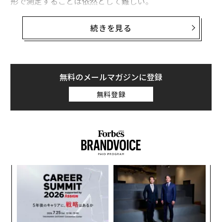
形で測定することは依然として難しい。
明確な基準がなければ、心理的安全性は運用上の現実と
続きを見る
いうより、単なる理想にとどまりかねない。そこで
Forbes Human Resources Council
のメンバーに、自組
織における心理的安全性の定義と、それを観察可能な行
動、フィードバックの仕組み、具体的な成果へとどう落
無料のメールマガジンに登録
とし込んでいるかを聞いた。
無料登録
1. リーダーの意図と場が本質的に一致している
心理的安全性は文化的なものにとどまらず、認知的かつ
環境的なものでもある。集中、プライバシー、回復の機
会が欠ければ、パフォーマンスと自信は損なわれる。リ
ーダーの意図と場が本質的に一致しているとき、人はリ
小1
“
スクを取る。測定するには、まず行動を見る。集中の度
にし
シ
グ
合い、さまざまな空間の活用状況、発言する意欲だ。そ
義す
目
の後、エンゲージメント、定着率、イノベーションの成
むス
の
ン
果といった遅行指標を測定する。 -
Sarah Davis
、
HED