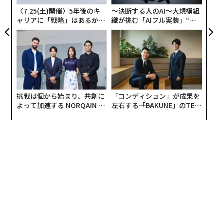
〈7.25(土)開催〉5年後のキ
〜決断する人のAI〜大規模組
2. 必要なときに声が上がる
ャリアに「戦略」はあるか。
織が挑む「AIフル実装」“使
トップエグゼクティブのキャ
う”企業から“動く”企業へ【N
心理的安全性とは居心地の良さではない。重要なときに
リアに触れる1日│CAREER S
TTドコモビジネス×PwC】
UMMIT 2026
人が声を上げるかどうかである。私たちは行動を見る。
リスクは早い段階で共有されるか、意思決定に異議が唱
えられるか、そしてリーダーはどう反応するか。肝心な
場面でチームが沈黙しているなら、サーベイの結果がど
挑戦は個から始まり、共創に
「コンディション」が成果を
うであれ心理的安全性はない。 -
Tom Tang
、
よって加速する NORQAIN JA
左右する――「BAKUNE」のTEN
May Mobility
PAN 特別座談会
TIALが支える「挑戦者の明
日」
3. チームが問題を早期に示し、ミスを認める
安全性は感情ではなく、パターンである。悪いアイデア
に異議を唱えるか、問題を早期に指摘するか、恐れずに
ミスを認められるか。そうでないなら、チームはすでに
何かを示している。あなたが耳を澄ませばよいだけだ。
-
Neepa Patel
、
WellRight