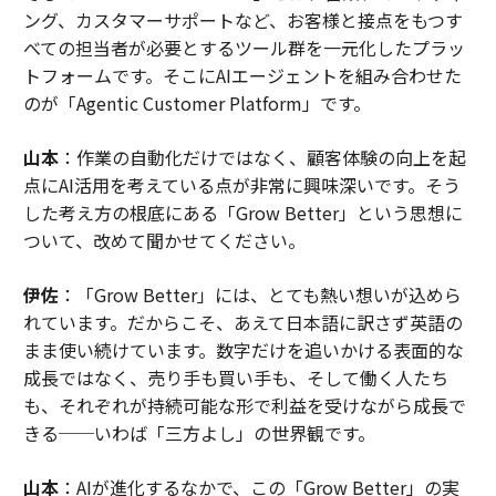
急成長する組織で文化を維持するリーダーの3つの戦略
ング、カスタマーサポートなど、お客様と接点をもつす
べての担当者が必要とするツール群を一元化したプラッ
「正しさ」をめぐる衝突を解決する、リーダーに必要な柔軟性とは
トフォームです。そこにAIエージェントを組み合わせた
のが「Agentic Customer Platform」です。
リーダー/リーダーシップ
HR
企業文化
意思決定
タグ：
職場/オフィス
学習/勉強
アイデア
安全性
感情
山本
：作業の自動化だけではなく、顧客体験の向上を起
点にAI活用を考えている点が非常に興味深いです。そう
パフォーマンス
した考え方の根底にある「Grow Better」という思想に
ついて、改めて聞かせてください。
advertisement
伊佐
：「Grow Better」には、とても熱い想いが込めら
れています。だからこそ、あえて日本語に訳さず英語の
まま使い続けています。数字だけを追いかける表面的な
成長ではなく、売り手も買い手も、そして働く人たち
も、それぞれが持続可能な形で利益を受けながら成長で
きる──いわば「三方よし」の世界観です。
山本
：AIが進化するなかで、この「Grow Better」の実