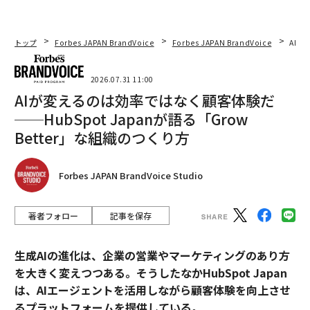
最善を尽くすことが重要だ。私たちはパルスサーベイや
スキップレベルの対話で測るが、より重要なのは、早期
の行動シグナルを観察し、私たちがどれほど迅速かつ意
トップ
Forbes JAPAN BrandVoice
Forbes JAPAN BrandVoice
AIが
味のある形で応答できているかを見ることだ。人は言葉
にする前に、行動で示すからである。 -
Ankita Singh
、
2026.07.31 11:00
Relevance Lab
AIが変えるのは効率ではなく顧客体験だ
──HubSpot Japanが語る「Grow
16. メンバーが対話の場や従業員評議会に参加す
Better」な組織のつくり方
る
心理的安全性は施策ではなく、リーダーの行動である。
Forbes JAPAN BrandVoice Studio
従業員が疑問を投げかけ、貢献し、アイデアに異議を唱
えても安全だと感じるときに成立する。これは、傾聴フ
ォーラム、従業員評議会、オープンダイアログのセッシ
著者フォロー
記事を保存
ョンへの参加を通じて測れる。従業員の声が意思決定を
形づくり始め、リーダーが建設的に応答するようになっ
生成AIの進化は、企業の営業やマーケティングのあり方
たとき、心理的安全性は現実のものとなる。 -
を大きく変えつつある。そうしたなかHubSpot Japan
Sharifah Masten, CMM
、
Barbaricum LLC
は、AIエージェントを活用しながら顧客体験を向上させ
るプラットフォームを提供している。