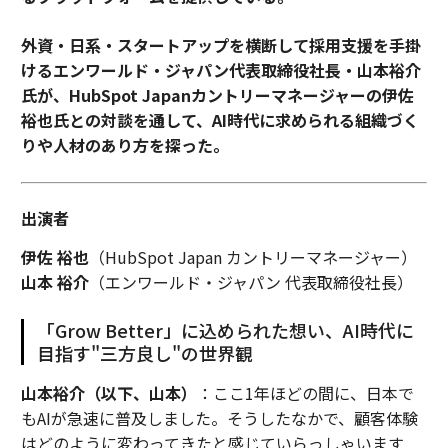
17. 経営幹部が誤りを率直に認める
外資・日系・スタートアップを横断して採用支援を手掛
心理的安全性は、離職率の低下、リスク分析、企業価値
けるエンワールド・ジャパン代表取締役社長・山本裕介
との整合、効果的なパフォーマンスなど、従来の指標で
氏が、HubSpot Japanカントリーマネージャーの伊佐
測定できる。それは単に一貫して親切で倫理的であるこ
裕也氏との対談を通して、AI時代に求められる組織づく
とを意味するのではなく、ミスを認める勇気も必要とす
りや人材のあり方を探った。
る。経営幹部が批判を恐れずに誤りを率直に認めると
き、職場環境は安全で安定し、効果的で健全になる。 -
Dr. Nara Ringrose
、
Cyclife UK Limited
出演者
18. 率直さと信頼の環境がある
伊佐 裕也
（HubSpot Japan カントリーマネージャー）
山本 裕介
（エンワールド・ジャパン 代表取締役社長）
居心地の良さではなく、率直さと信頼の問題である。従
業員は安心してアイデアに異議を唱え、ミスを認め、助
「Grow Better」に込められた想い、AI時代に
けを求められるだろうか。私たちは、発言行動、インク
目指す"三方良し"の世界観
ルージョン、リーダーの応答性を評価するサーベイ、離
職のパターン、倫理ホットラインのデータ、オープンフ
山本裕介（以下、山本）
：ここ1年ほどの間に、日本で
ォーラムへの参加率を通じて心理的安全性を測る。さら
もAIが急速に普及しました。そうしたなかで、顧客体験
に、リーダーシップレビューにおける会議の力学や意思
はどのように変わってきたと感じていらっしゃいます