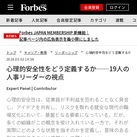
会員登録
ログイン
新着記事
人気記事
会員限定記事
カテゴリ
連載
コ
Forbes JAPAN MEMBERSHIP 新機能｜
NEWS
記事ページ内の広告表示を最小限にしました
トップ
キャリア・教育
リーダーシップ
心理的安全性をどう定義するか──
2026.05.02 14:59
心理的安全性をどう定義するか──19人の
人事リーダーの視点
Expert Panel | Contributor
心理的安全性は、従業員が不利益を恐れることなく発言
し、アイデアを共有し、リスクを取れる健全な現代の職
場文化において、基盤となる要素になっている。だが、
多くの組織がこの概念を受け入れている一方で、それが
実際にどのような状態を指すのかを定義し、意味のある