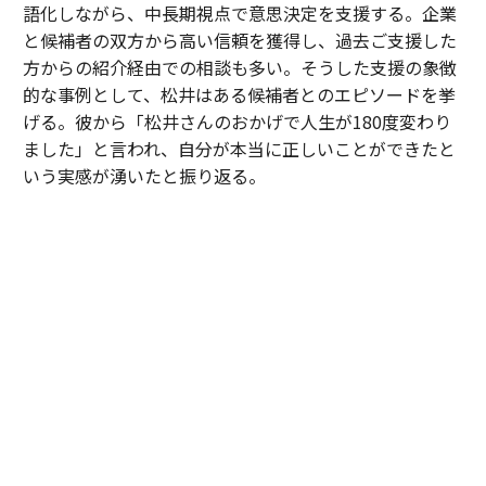
語化しながら、中長期視点で意思決定を支援する。企業
と候補者の双方から高い信頼を獲得し、過去ご支援した
方からの紹介経由での相談も多い。そうした支援の象徴
的な事例として、松井はある候補者とのエピソードを挙
げる。彼から「松井さんのおかげで人生が180度変わり
ました」と言われ、自分が本当に正しいことができたと
いう実感が湧いたと振り返る。
「30歳手前のある候補者は、中高一貫校から大手メーカ
ーへ進み、次のキャリアとして成長フェーズにある企業
への転職を検討していました。しかし、それまで歩んで
きた道とは異なる選択だったこともあり、『やはりこの
ままでいいのではないか』と何度も迷われていました。
私は特定の企業や環境を勧めたかったわけではありませ
ん。ただ、ご本人が対話を重ねる中で見えてきた価値観
や将来像を考えたとき、その選択を後悔しないために
は、一度立ち止まって自分自身の意思と向き合うことが