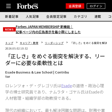
会員登録
ログイン
新着記事
人気記事
会員限定記事
カテゴリ
連載
コ
Forbes JAPAN MEMBERSHIP 新機能｜
NEWS
記事ページ内の広告表示を最小限にしました
トップ
キャリア・教育
リーダーシップ
「正しさ」をめぐる衝突を解決す
2026.05.02 10:32
「正しさ」をめぐる衝突を解決する、リー
ダーに必要な柔軟性とは
Esade Business & Law School | Contribu
tor
ロレンツォ・デ・グレゴリ氏は
Esade
の道徳・政治心理
学の博士研究員であり、ナムラタ・ゴヤル氏はEsadeの
人材管理・組織学部の助教授である。
現代の組織において、最も解決困難な問題は、財務や業