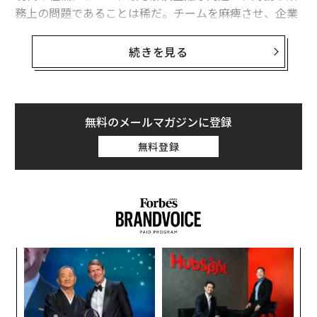
務上の問題であることは稀だ。チームを麻痺させ、企業
文化を分断する対立は、正しいか間違っているかという
問題に関わっている。「従業員のパフォーマンス評価に
続きを見る
AIを使用すべきか
、それとも
バイアスを生む
可能性があ
るため避けるべきか？ハイパフォーマーには完全な柔軟
性を認めるべきか、それとも公平性を保つために全員に
同じ出社ルールを適用すべきか？」これらは本質的に道
無料のメールマガジンに登録
徳的な論争である。従業員は何をすべきかだけでなく、
無料登録
なぜその決定が根本的に
正しいか間違っているか
につい
て衝突しているのだ。
このような対立が生じたとき、最初の本能は価値観の一
致を求めることだ。しかし、
新たな心理学研究
は、こう
した瞬間における最も強力な資源は、共有された価値観
義す
エ
ではなく、特定の認知スキル、すなわち道徳的相対主義
むス
設オ
である可能性を示唆している。
が
革
が
ク
道徳的相対主義とは、文脈への感受性を持つマインドセ