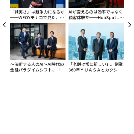
た「
ットである。それは、道徳的規則は重要ではあるもの
「誠実さ」は競争力になるか
AIが変えるのは効率ではなく
の、特定の状況、文化、役割に適応しなければならない
──WEOYモナコで見た、く
顧客体験だ──HubSpot Ja
ことを認識する能力である。
ら寿司の経営哲学
panが語る「Grow Better」
な組織のつくり方
最近の研究
は、このマインドセットが可変的であること
を実証している。人々は道徳的絶対主義（正しいことと
間違っていることは客観的で普遍的であるという信念）
と道徳的相対主義（正しいことと間違っていることは文
〜決断する人のAI〜AI時代の
「老舗は常に新しい」。創業
脈に依存するという信念）の連続体のどこかに位置して
金融パラダイムシフト、「超
360年ＹＵＡＳＡとカクシン
いる。これは、人々がより相対主義的または絶対主義的
個別化」の核心 【MUFG×ウ
CEO田尻望が語る、AIを超え
に考えるよう促されうることを意味する。
ェルスナビ×PwC】
る人の価値
リーダーがチームをより相対的な思考へと積極的に促す
と、チームはより協力的になる。彼らは
白か黒かの答え
ではなく、比例的で文脈に配慮した解決策を検討する意
欲を持つようになる。したがって、道徳的相対主義は、
リーダーが曖昧さや道徳的衝突を乗り越えるのに役立つ
認知的柔軟性の一形態となりうる。