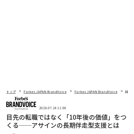
命令口調は逆効果。有能なリーダーが相手に「自律性」を感じさせる言い
換え術
職場の対立解決に効く、調停から学ぶリーダーシップ強化術
リーダーに求められるのは完璧な計画ではなく、学び続ける姿勢だ
なぜ「人間性」がリーダーシップの強みになるのか──アルテミスII号が示
した教訓
タグ：
リーダー/リーダーシップ
職場/オフィス
対立
advertisement
トップ
Forbes JAPAN BrandVoice
Forbes JAPAN BrandVoice
目先
2026.07.24 11:00
目先の転職ではなく「10年後の価値」をつ
くる──アサインの長期伴走型支援とは