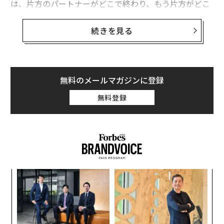
は、片方のパートナーがどこで終わり、もう片方がどこ
サイン3選
から始まるのかを定義する、目に見えない線である。
「推し活」の熱狂が招くメンタルリスク、7割が実感するモチベーション低
続きを見る
下の現実
強い関係は、この線がしっかりと保たれることで成り立
AIが分析した「最強の母親」に共通するポジティブさとタイパの正体
つ。境界線は親密さのための余地を生み出しながらも個
性を守り、どちらのパートナーも自己感覚を失うことな
人はなぜ暗闇を恐れるのか 太古から受け継がれる拭い去れない恐怖の根
く、親密さを深めていくことを可能にする。抽象的に聞
無料のメールマガジンに登録
源とは？
こえるかもしれないが、境界線の強さ、あるいは弱さ
無料登録
は、カップルの日々のやり取りの中で容易に観察でき
ウェルネス/ウェルビーイング
心理学
幸せ/幸福
タグ：
る。
ルーティン/日課/習慣
ポジティブ/ポジティブ思考
自分たちの愛の強さを理解したいなら、まずこの3つの
質問から始めてみてほしい。
advertisement
質問1：あなたとパートナーは「ひとりの時間」
革
ク
をどう調整しているか？
た「
【
パートナーとしての役割は、日常生活で担う他の多くの
に
役割と並行して存在する。仕事人として、家族の一員と
が