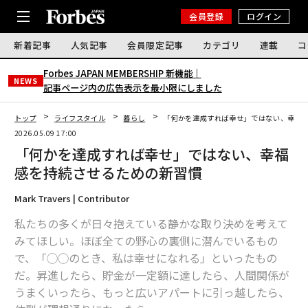
会員登録
ログイン
新着記事
人気記事
会員限定記事
カテゴリ
連載
コ
Forbes JAPAN MEMBERSHIP 新機能｜
NEWS
記事ページ内の広告表示を最小限にしました
トップ
ライフスタイル
暮らし
「何かを達成すれば幸せ」ではない、幸福
2026.05.09 17:00
「何かを達成すれば幸せ」ではない、幸福
感を持続させるための新習慣
Mark Travers | Contributor
私たちの多くが日々抱えている静かな取り決めを考えて
みてほしい。ほぼ全ての野心の裏側に潜んでいるもの
で、「◯◯のとき、私は幸せになれる」といったもの
だ。昇進したら、貯金が一定額に達したら、人間関係が
うまくいったら、もっと広いアパートに引っ越したら、