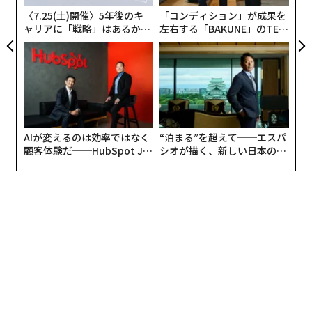
全
〈7.25(土)開催〉5年後のキ
「コンディション」が成果を
ャリアに「戦略」はあるか。
左右する――「BAKUNE」のTEN
トップエグゼクティブのキャ
TIALが支える「挑戦者の明
リアに触れる1日│CAREER S
日」
UMMIT 2026
AIが変えるのは効率ではなく
“泊まる”を超えて──エスパ
顧客体験だ──HubSpot Ja
シオが描く、新しい日本のラ
panが語る「Grow Better」
グジュアリー（前編）
な組織のつくり方