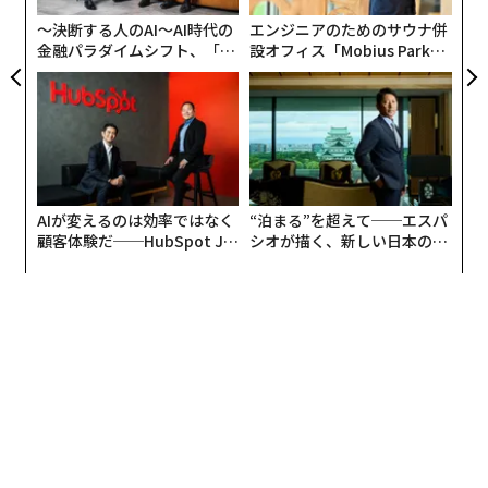
わ
して、友人として、そして重要なのは、一人の個人とし
〜決断する人のAI〜AI時代の
エンジニアのためのサウナ併
ての役割だ。問題は、これらの役割がどれほどスムーズ
金融パラダイムシフト、「超
設オフィス「Mobius Park」
個別化」の核心 【MUFG×ウ
がオープン──タマディック
に共存できているかである。
ェルスナビ×PwC】
が健康経営を徹底する理由
「少しひとりになりたい」「今週末は友人と過ごした
い」と伝えたとき、その次に何が起きるだろうか。摩擦
なく尊重されるか。それとも問いただされたり、さりげ
なく罪悪感を感じさせられたり、要望を再交渉するよう
AIが変えるのは効率ではなく
“泊まる”を超えて──エスパ
圧力をかけられたりするだろうか。
顧客体験だ──HubSpot Ja
シオが描く、新しい日本のラ
panが語る「Grow Better」
グジュアリー（前編）
な組織のつくり方
境界線の管理に関する
Frontiers in Psychology
掲載の
2018年の研究
は、ここで有用な視点を与えてくれる。研
究者たちは、生活領域間の境界線が過度に浸透的になる
──つまり、ある領域（パートナーのニーズなど）が別
の領域（個人の時間など）に常に侵入するようになる
と、関係の緊張が生じやすいことを発見した。特に、そ
の侵入が一方的である場合はなおさらだ。