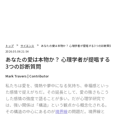
翻訳＝溝口慈子
2026年9月号発売中
最新号の購入はこちらから
トップ
サイエンス
あなたの愛は本物か？ 心理学者が提唱する3つの診断質問
2026.05.06 21:54
あなたの愛は本物か？ 心理学者が提唱する
メンバーシップに登録する
3つの診断質問
Mark Travers | Contributor
私たちは愛を、情熱や夢中になる気持ち、幸福感といっ
関連記事
た感情で捉えがちだ。その延長として、愛の強さもこう
した感情の強度で語ることが多い。だが心理学研究で
あなたの愛は本物か？ 心理学者が提唱する3つの診断質問
は、強い関係は「構造」という観点から概念化される。
その構造の中心にあるのが
境界線
の問題だ。境界線と
そばで眠くなるのは「信頼」の証拠、心理学者が明かすパートナーの安心