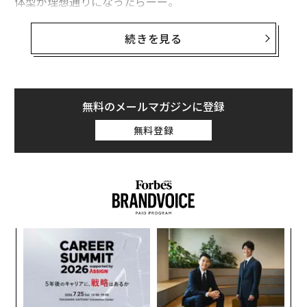
体型が理想通りになったらーー。
この言葉は多くの人にとって一種の内なる羅針盤のよう
続きを見る
に機能し、努力に方向性を与え、犠牲に意味を持たせ
る。ただ、この考え方には1つ問題がある。数十年にわ
たる心理学研究によると、この考え方は間違っている。
親切心からの助言が的を外すこともあるというものでは
無料のメールマガジンに登録
なく、構造的かつ根本的に間違っているのだ。
無料登録
私たちが達成によって得られると期待する幸福は長続き
しない傾向がある。そしてその失望の裏にあるメカニズ
ムは個人の欠点ではない。人間の心に深く組み込まれた
特性であり、心理学者たちはそれに名称をつけている。
革
ク
た「
内
グ
実