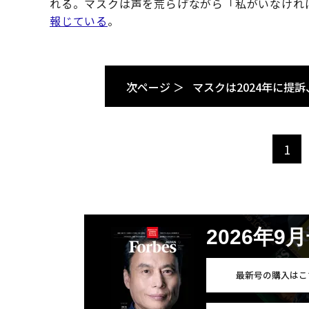
れる。マスクは声を荒らげながら「私がいなければO
報じている
。
次ページ ＞
マスクは2024年に提
1
2026年9
最新号の購入はこ