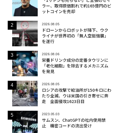
ラー、取得原価割れで約165億円のビ
ットコインを売却
2026.08.05
ドローンからロボットが降下、ウク
ライナが世界初の「無人空挺強襲」
を遂行
2026.08.06
栄養ドリンク成分の定番タウリンに
「老化細胞」を除去するメカニズム
を発見
2026.08.05
ロシアの攻撃で給油所が150キロにわ
たり全滅、ウは米国の引き寄せに奔
走 全面侵攻1623日目
2023.05.03
サムスン、ChatGPTの社内使用禁
止 機密コードの流出受け