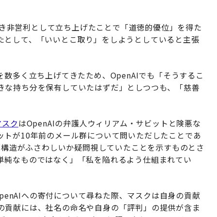
表向き非営利として立ち上げたことで「道徳的優位」を得た
たとして、「いいとこ取り」をしようとしていると主張
数多く立ち上げてきたため、OpenAIでも「そうするこ
きな持ち分を保有していたはずだ」としつつも、「慈善
マスク
はOpenAIの弁護人ウィリアム・サビットと険悪な
ットが10年前のメール群について問いただしたことであ
営利構造がふさわしいか疑問視していたことを示すものとさ
単純なものではなく」「私を陥れるよう仕組まれてい
OpenAIへの寄付について尋ねた際、マスクは自身の貢献
の貢献には、社名の命名や自身の「評判」の提供が含ま