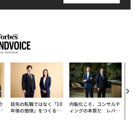
“泊
スパ
日本
（前
ウ
目先の転職ではなく「10
内製化こそ、コンサルテ
u
年後の価値」をつくる─
ィングの本質だ レバレ
─
─アサインの長期伴走型
ジーズが実践する、次世
営
支援とは
代ファームの全貌