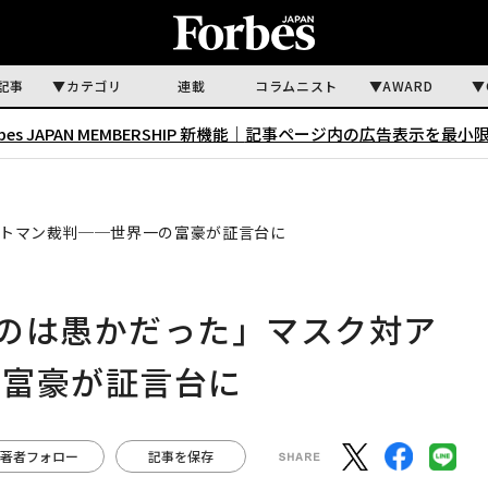
記事
カテゴリ
連載
コラムニスト
AWARD
rbes JAPAN MEMBERSHIP 新機能｜
記事ページ内の広告表示を最小
ルトマン裁判──世界一の富豪が証言台に
たのは愚かだった」マスク対ア
の富豪が証言台に
著者フォロー
記事を保存