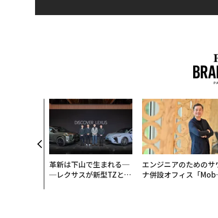
AI〜AI時
ラダイムシフ
別化」の核心
ウェルスナビ
革新は下山で生まれる─
エンジニアのためのサ
─レクサスが新型TZとE
ナ併設オフィス「Mobi
Sに込めた「DISCOVE
s Park」がオープン─
R」の哲学
タマディックが健康経
を徹底する理由