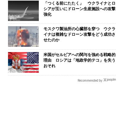
「つくる前にたたく」 ウクライナとロ
シアが互いにドローン生産施設への攻撃
強化
モスクワ製油所の心臓部を穿つ ウクラ
イナは複雑なドローン攻撃をどう成功さ
せたのか
米国がセルビアへの関与を強める戦略的
理由 ロシアは「地政学的テコ」を失う
おそれ
Recommended by