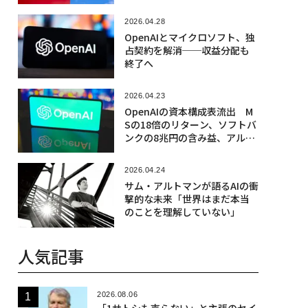
2026.04.28
OpenAIとマイクロソフト、独
占契約を解消──収益分配も
終了へ
2026.04.23
OpenAIの資本構成表流出 M
Sの18倍のリターン、ソフトバ
ンクの8兆円の含み益、アルト
マンは持分ゼロ
2026.04.24
サム・アルトマンが語るAIの衝
撃的な未来「世界はまだ本当
のことを理解していない」
人気記事
2026.08.06
「1サトシも売らない」と主張のセイ