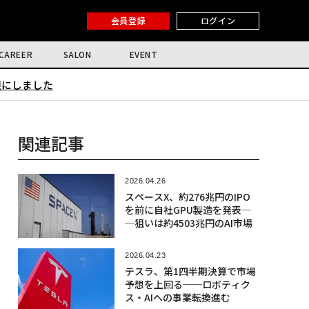
会員登録
ログイン
CAREER
SALON
EVENT
限にしました
関連記事
2026.04.26
スペースX、約276兆円のIPO
を前に自社GPU製造を発表─
─狙いは約4503兆円のAI市場
2026.04.23
テスラ、第1四半期決算で市場
予想を上回る──ロボティク
ス・AIへの事業転換進む