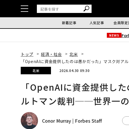
新着記事
人気記事
会員限定
Fo
NEWS
トップ
経済・社会
北米
「OpenAIに資金提供したのは愚かだった」マスク対ア
北米
2026.04.30 09:30
「OpenAIに資金提供し
ルトマン裁判──世界一
Conor Murray | Forbes Staff