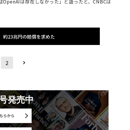
penAIは存在しなかった」と語ったと、CNBCは
訴、約23兆円の賠償を求めた
2
月号発売中
ちらから