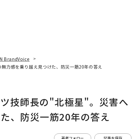
N BrandVoice
の無力感を乗り越え見つけた、防災一筋20年の答え
ツ技師長の"北極星"。災害へ
た、防災一筋20年の答え
著者フォロー
記事を保存