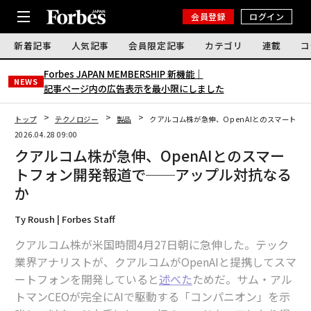
会員登録
ログイン
新着記事
人気記事
会員限定記事
カテゴリ
連載
コ
Forbes JAPAN MEMBERSHIP 新機能｜
NEWS
記事ページ内の広告表示を最小限にしました
トップ
テクノロジー
製品
クアルコム株が急伸、OpenAIとのスマートフ
2026.04.28 09:00
クアルコム株が急伸、OpenAIとのスマー
トフォン開発報道で──アップル対抗なる
か
Ty Roush | Forbes Staff
クアルコム株が米国時間4月27日朝に急伸した。テック
業界アナリストが、クアルコムがOpenAIと提携してスマ
ートフォンを開発していると
述べた
ためだ。サム・アル
トマンCEOが完全にAIで駆動する「コンパニオン」を示