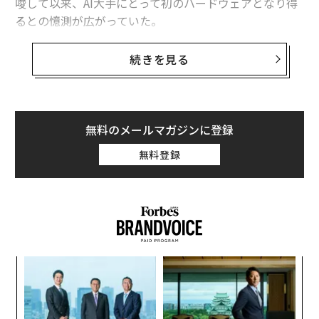
唆して以来、AI大手にとって初のハードウェアとなり得
るとの憶測が広がっていた。
クアルコムの株価は4月27日の寄り付きで約8％上昇し
続きを見る
た。4月24日には11％超の上昇を記録しており、過去1カ
月間で17％の上昇となった。
TFインターナショナル・セキュリティーズのアナリスト
無料のメールマガジンに登録
であるミンチー・クオは4月25日深夜、クアルコムが台
無料登録
湾の半導体企業メディアテックと協力し、OpenAI向けの
スマートフォン用チップを開発すると
述べた
。さらに、
中国の製造企業ラックスシェアが同端末の共同設計と製
造を担うという。
同端末の量産は2028年が見込まれるとクオは述べた。た
ア
だし、「仕様とサプライヤー」は2026年末または2027
変え
の
年第1四半期までに確定すると指摘した。
FE
た
A
0年
顧客