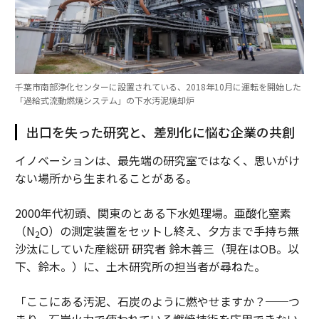
千葉市南部浄化センターに設置されている、2018年10月に運転を開始した
「過給式流動燃焼システム」の下水汚泥焼却炉
出口を失った研究と、差別化に悩む企業の共創
イノベーションは、最先端の研究室ではなく、思いがけ
ない場所から生まれることがある。
2000年代初頭、関東のとある下水処理場。亜酸化窒素
（N
O）の測定装置をセットし終え、夕方まで手持ち無
2
沙汰にしていた産総研 研究者 鈴木善三（現在はOB。以
下、鈴木。）に、土木研究所の担当者が尋ねた。
「ここにある汚泥、石炭のように燃やせますか？──つ
まり、石炭火力で使われている燃焼技術を応用できない