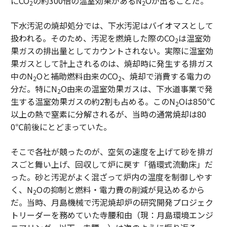
にCO
の約300倍の温室効果があるN
Oが出ることだ。
2
2
下水汚泥の焼却処分では、下水汚泥はバイオマスとして
扱われる。そのため、汚泥を燃焼した際のCO
は温室効
2
果ガスの排出量としてカウントされない。実際に温室効
果ガスとして計上されるのは、焼却時に発生する排ガス
中のN
Oと補助燃料由来のCO
、焼却で消費する電力の
2
2
分だ。特にN
O由来の温室効果ガスは、下水道事業で発
2
生する温室効果ガスの約2割も占める。このN
Oは850℃
2
以上の熱で窒素に分解されるが、当時の通常焼却は80
0℃前後にとどまっていた。
そこで各社が競ったのが、空気の速度を上げて砂を排ガ
スごと舞い上げ、回収して炉に戻す「循環式流動床」だ
った。砂と汚泥がよく混ざって炉内の温度を制御しやす
く、N
Oの抑制と燃料・電力費の削減が見込めるから
2
だ。当時、月島機械で汚泥焼却炉の研究開発プロジェク
トリーダーを務めていた寺腰和由（現：月島環境エンジ