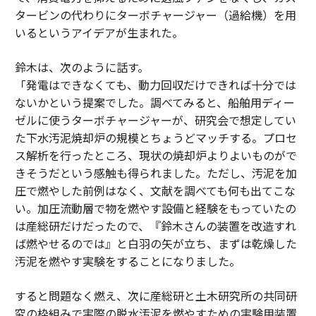
タービンの代わりにターボチャージャー（過給機）を用
いるというアイデアが生まれた。
鈴木は、次のように話す。
「発電はできなくても、動力回収だけできれば十分では
ないかという提案でした。調べてみると、船舶用ディー
ゼルに使うターボチャージャーが、研究会で想定してい
た下水汚泥焼却炉の規模とちょうどマッチする。プロセ
ス解析を行ったところ、現状の焼却炉よりよいものがで
きそうだという感触も得られました。ただし、汚泥を加
圧で燃やした前例はなく、文献を調べても何も出てこな
い。加圧流動層で物を燃やす設備と経験をもっていたの
は産総研だけだったので、『鈴木さんの装置を改造すれ
ば燃やせるのでは』と白羽の矢が立ち、まずは乾燥した
汚泥を燃やす実験をすることになりました。
すると問題なく燃え、次に産総研と土木研究所の共同研
究の枠組みで実際の脱水汚泥を燃やすための実験用装置