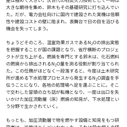
大きな期待を集め、鈴木もその基礎研究に打ち込んでい
た。だが、電力会社向けに国内で建設された実機は信頼
性や建設コストの壁に阻まれ、表舞台で日の目を浴びる
機会を失ってしまう。
ちょうどそのころ、温室効果ガスであるN
Oの排出実態
2
を把握することが国の課題となり、省庁横断のプロジェ
クトが立ち上がる。燃焼を専門とする鈴木は、化石燃料
の燃焼から排出されるN
O量を測る役割が割り当てられ
2
た。この任務がほどなく一段落すると、今度は土木研究
所が進める下水処理プロセスから発生するN
O調査を手
2
伝うことになり、各地の処理場へ足を運ぶことに。そこ
で交わした冒頭の立ち話が転機となり、一度は出口を失
いかけた加圧流動層（床）燃焼の知見が、下水処理とい
う分野で生かされていく。
もっとも、加圧流動層で物を燃やす設備と知見をもつ研
究者は、当時ほとんどいなかった。それは鈴木個人の経