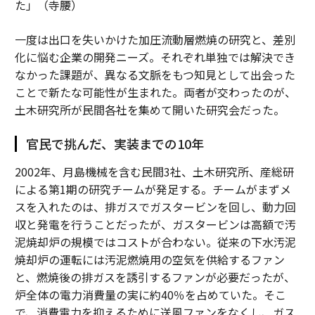
た」（寺腰）
一度は出口を失いかけた加圧流動層燃焼の研究と、差別
化に悩む企業の開発ニーズ。それぞれ単独では解決でき
なかった課題が、異なる文脈をもつ知見として出会った
ことで新たな可能性が生まれた。両者が交わったのが、
土木研究所が民間各社を集めて開いた研究会だった。
官民で挑んだ、実装までの10年
2002年、月島機械を含む民間3社、土木研究所、産総研
による第1期の研究チームが発足する。チームがまずメ
スを入れたのは、排ガスでガスタービンを回し、動力回
収と発電を行うことだったが、ガスタービンは高額で汚
泥焼却炉の規模ではコストが合わない。従来の下水汚泥
焼却炉の運転には汚泥燃焼用の空気を供給するファン
と、燃焼後の排ガスを誘引するファンが必要だったが、
炉全体の電力消費量の実に約40％を占めていた。そこ
で、消費電力を抑えるために送風ファンをなくし、ガス