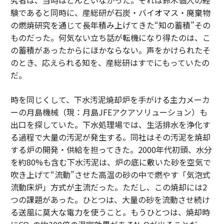
験であると同時に、産総研が石炭・バイオマス・廃棄物
の燃焼研究を通じて長年積み上げてきた“知の蓄積”その
ものだった。何気ない立ち話が転機になり得たのは、こ
の蓄積があったからにほかならない。声をかけられたそ
のとき、応えられる知を、産総研はすでにもっていたの
だ。
時を同じくして、下水汚泥焼却炉を手がける主力メーカ
ーの月島機械（現：月島JFEアクアソリューション）も
出口を探していた。下水処理場では、生活排水を浄化す
る過程で大量の汚泥が発生する。同社はその汚泥を焼却
する炉の開発・供給を担ってきた。2000年代初頭、水分
を約80%も含む下水汚泥は、炉の底に敷いた砂を空気で
吹き上げて“流動”させた高温の砂の中で燃やす「気泡式
流動床炉」方式が主流だった。ただし、この焼却には2
つの課題があった。ひとつは、大量の砂を流動させ続け
る送風に莫大な電力を使うこと。もうひとつは、焼却時