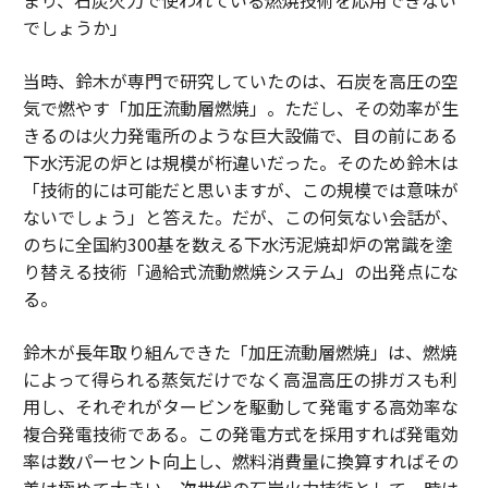
でしょうか」
当時、鈴木が専門で研究していたのは、石炭を高圧の空
気で燃やす「加圧流動層燃焼」。ただし、その効率が生
きるのは火力発電所のような巨大設備で、目の前にある
下水汚泥の炉とは規模が桁違いだった。そのため鈴木は
「技術的には可能だと思いますが、この規模では意味が
ないでしょう」と答えた。だが、この何気ない会話が、
のちに全国約300基を数える下水汚泥焼却炉の常識を塗
り替える技術「過給式流動燃焼システム」の出発点にな
る。
鈴木が長年取り組んできた「加圧流動層燃焼」は、燃焼
によって得られる蒸気だけでなく高温高圧の排ガスも利
用し、それぞれがタービンを駆動して発電する高効率な
複合発電技術である。この発電方式を採用すれば発電効
率は数パーセント向上し、燃料消費量に換算すればその
差は極めて大きい。次世代の石炭火力技術として一時は