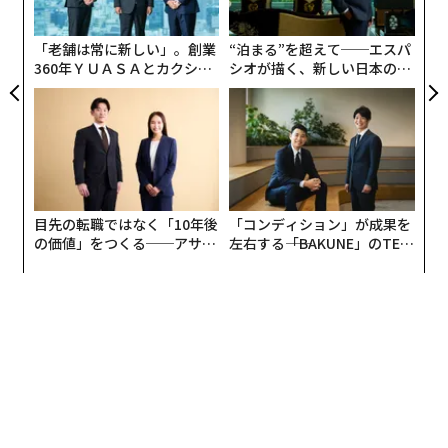
クアルコムとOpenAIはいずれも、Forbesのコメント要
pa
請に直ちには応じなかった。
な
「老舗は常に新しい」。創業
“泊まる”を超えて──エスパ
360年ＹＵＡＳＡとカクシン
シオが描く、新しい日本のラ
次ページ ＞
OpenAIのAIデバイス構想
CEO田尻望が語る、AIを超え
グジュアリー（前編）
る人の価値
1
2
目先の転職ではなく「10年後
「コンディション」が成果を
の価値」をつくる──アサイ
左右する――「BAKUNE」のTEN
2026年9月号発売中
ンの長期伴走型支援とは
TIALが支える「挑戦者の明
日」
最新号の購入はこちらから
メンバーシップに登録する