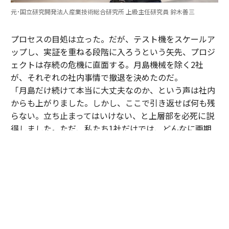
元･国立研究開発法人産業技術総合研究所 上級主任研究員 鈴木善三
プロセスの目処は立った。だが、テスト機をスケールア
ップし、実証を重ねる段階に入ろうという矢先、プロジ
ェクトは存続の危機に直面する。月島機械を除く2社
が、それぞれの社内事情で撤退を決めたのだ。
「月島だけ続けて本当に大丈夫なのか、という声は社内
からも上がりました。しかし、ここで引き返せば何も残
らない。立ち止まってはいけない、と上層部を必死に説
得しました。ただ、私たち1社だけでは、どんなに画期
的でも世の中に浸透させるのは難しいとも感じていた。
そこで、知り合いがいた同業の三機工業さんに声を掛
け、賛同してもらえることになりました」（寺腰）
05年、月島機械、三機工業、土木研究所、産総研による
第2期の研究が始動。翌06年には、新たにプロジェクト
に加わった三機工業の尽力により、北海道・長万部町