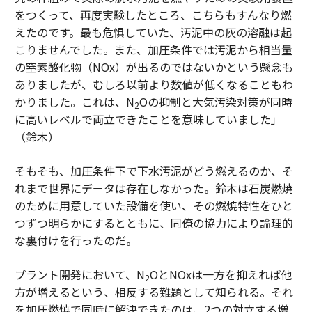
をつくって、再度実験したところ、こちらもすんなり燃
えたのです。最も危惧していた、汚泥中の灰の溶融は起
こりませんでした。また、加圧条件では汚泥から相当量
の窒素酸化物（NOx）が出るのではないかという懸念も
ありましたが、むしろ以前より数値が低くなることもわ
かりました。これは、N
Oの抑制と大気汚染対策が同時
2
に高いレベルで両立できたことを意味していました」
（鈴木）
そもそも、加圧条件下で下水汚泥がどう燃えるのか、そ
れまで世界にデータは存在しなかった。鈴木は石炭燃焼
のために用意していた設備を使い、その燃焼特性をひと
つずつ明らかにするとともに、同僚の協力により論理的
な裏付けを行ったのだ。
プラント開発において、N
OとNOxは一方を抑えれば他
2
方が増えるという、相反する難題として知られる。それ
を加圧燃焼で同時に解決できたのは、2つの対立する増