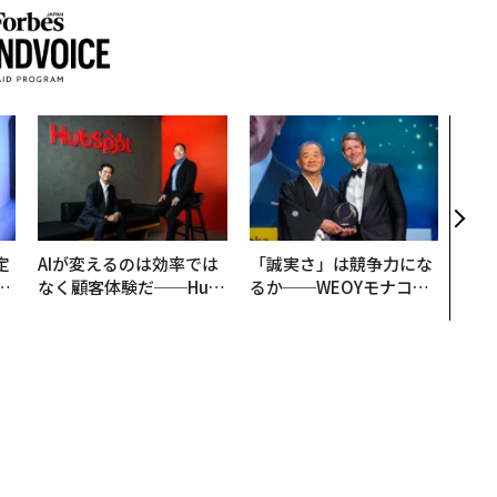
パシ
ンツ
災害
え見
年の
定
AIが変えるのは効率では
「誠実さ」は競争力にな
T
なく顧客体験だ──Hub
るか──WEOYモナコで
未
Spot Japanが語る「Gr
見た、くら寿司の経営哲
ow Better」な組織のつ
学
くり方