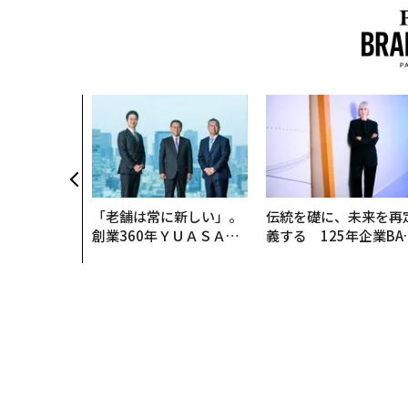
「老舗は常に新しい」。
伝統を礎に、未来を再
創業360年ＹＵＡＳＡと
義する 125年企業BA
カクシンCEO田尻望が語
が挑むスモークレスな
る、AIを超える人の価値
来