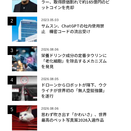
ラー、取得原価割れで約165億円のビ
ットコインを売却
2023.05.03
サムスン、ChatGPTの社内使用禁
止 機密コードの流出受け
2026.08.06
栄養ドリンク成分の定番タウリンに
「老化細胞」を除去するメカニズム
を発見
2026.08.05
ドローンからロボットが降下、ウク
ライナが世界初の「無人空挺強襲」
を遂行
2026.08.06
思わず吹き出す「かわいさ」、世界
最高のペット写真賞2026入選作品