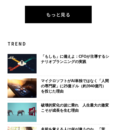
もっと見る
TREND
「もしも」に備えよ：CFOが主導するシ
ナリオプランニングの実践
マイクロソフトがAI単独ではなく「人間
の専門家」に25億ドル（約3940億円）
を投じた理由
破壊的変化の波に乗れ 人生最大の激変
こそが成長を生む理由
名前を覚える人は何が違うのか。「苦