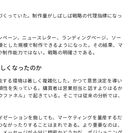
づくっていた。制作量がしばしば戦略の代理指標になっ
ンペーン、ニュースレター、ランディングページ、ソー
要とした規模で制作できるようになった。その結果、マ
や制作能力ではない。戦略の明確さである。
難しくなったのか
能する環境は著しく複雑化した。かつて意思決定を導い
頼性を失っている。購買者は営業担当と話すよりはるか
クファネル」で起きている。そこでは従来の分析では、
イゼーションを施しても、マーケティングを量産するだ
つながったりすることはまれである。より重要なのは、
、メッセージが十分に精密かどうかだ。ポジショニング