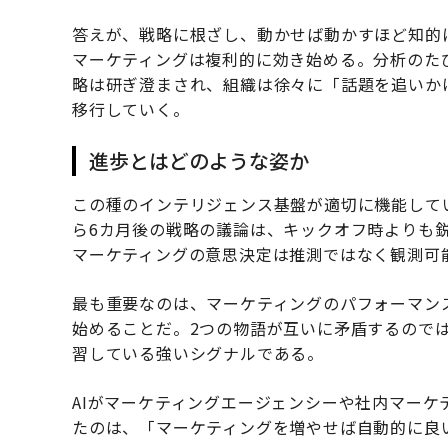
答えが、戦略に根ざし、動かせば動かすほど知的
マーケティングは複利的に効き始める。分析のた
略は研ぎ澄まされ、組織は徐々に「話題を追いか
移行していく。
進歩とはどのような姿か
この種のインテリジェンス基盤が適切に機能して
ら6カ月後の戦略の議論は、キックオフ時よりも
マーケティングの意思決定は推測ではなく観測可
最も重要なのは、マーケティングのパフォーマン
始めることだ。2つの物語が互いに矛盾するので
習している強いシグナルである。
AIがマーケティングエージェンシーや社内マーケ
たのは、「マーケティングを増やせば自動的に良