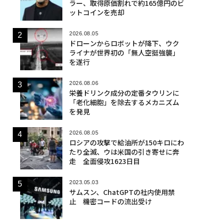
ラー、取得原価割れで約165億円のビ
ットコインを売却
2026.08.05
ドローンからロボットが降下、ウク
ライナが世界初の「無人空挺強襲」
を遂行
2026.08.06
栄養ドリンク成分の定番タウリンに
「老化細胞」を除去するメカニズム
を発見
2026.08.05
ロシアの攻撃で給油所が150キロにわ
たり全滅、ウは米国の引き寄せに奔
走 全面侵攻1623日目
2023.05.03
サムスン、ChatGPTの社内使用禁
止 機密コードの流出受け