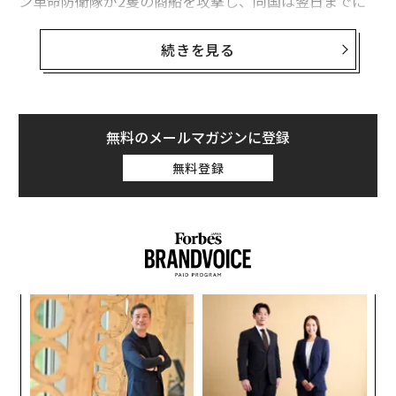
ン革命防衛隊が2隻の商船を攻撃し、同国は翌日までに
ホルムズ海峡の支配権を奪還した。米国はその翌日、イ
ラン船籍の貨物船を拿捕（だほ）した。22日に期限を迎
続きを見る
える停戦が危うい状況にある中、原油価格は20日、5％
急騰した。
地政学的な要因や燃料費の高騰に翻弄（ほんろう）され
無料のメールマガジンに登録
てきた航空業界にとって、今回の変動は今後の道のりが
無料登録
決して平坦ではないことを改めて思い知らせた。他方
で、航空会社に対する投資は依然として魅力的だと筆者
は考えている。
革
ク
た「
“
オ
ジ