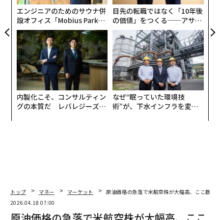
エンジニアのためのサウナ併
目先の転職ではなく「10年後
設オフィス「Mobius Park」
の価値」をつくる──アサイ
がオープン──タマディック
ンの長期伴走型支援とは
が健康経営を徹底する理由
内製化こそ、コンサルティン
なぜ“眠っていた環境技
グの本質だ レバレジーズが
術”が、下水インフラを変え
実践する、次世代ファームの
たのか──産総研×月島JFE
全貌
アクアソリューションの10年
トップ
マネー
マーケット
原油価格の急落で米航空株が大幅高、ここ数十
2026.04.18 07:00
翻訳・編集＝安藤清香
原油価格の急落で米航空株が大幅高、ここ