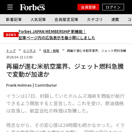
会員登録
ログイン
新着記事
人気記事
会員限定記事
カテゴリ
連載
コ
Forbes JAPAN MEMBERSHIP 新機能｜
NEWS
記事ページ内の広告表示を最小限にしました
トップ
ビジネス
経営・戦略
再編が進む米航空業界、ジェット燃料急騰で
2026.04.22 12:00
再編が進む米航空業界、ジェット燃料急騰
で変動が加速か
Frank Holmes | Contributor
イランは17日、封鎖していたホルムズ海峡を商船が航行
できるよう開放すると宣言した。これを受け、原油価格
は急落し、航空会社の株価は急騰した。
残念ながら、その安心感は24時間も続かなかった。イラ