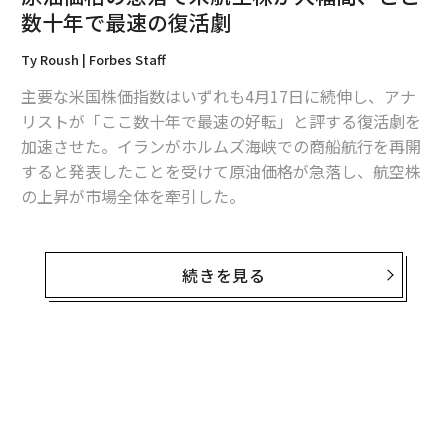
数十年で最速の復活劇
2026年9月号発売中
Ty Roush | Forbes Staff
主要な米国株価指数はいずれも4月17日に続伸し、アナ
最新号の購入はこちらから
リストが「ここ数十年で最速の好転」と評する復活劇を
加速させた。イランがホルムズ海峡での商船航行を再開
すると発表したことを受けて原油価格が急落し、航空株
メンバーシップに登録する
の上昇が市場全体を牽引した。
17日、ダウ平均株価は取引開始直後に約2.1％高と上昇
して始まった。S&P500種株価指数とナスダック総合指
続きを見る
数もそれぞれ1.3％、1.6％上昇し、さらに上げ幅を広げ
関連記事
た。
原油価格の急落で米航空株が大幅高、ここ数十年で最速の復活劇
ナスダックが17日の取引をプラス圏で終えれば13営業日
IEA、欧州のジェット燃料は「残り6週間」 世界中で航空便の減便相次ぐ
連続の続伸となり、2009年以来で最長の連騰記録を更新
することになる。
航空運賃は「すぐにでも」上昇、米航空会社CEO 中東情勢緊迫化で