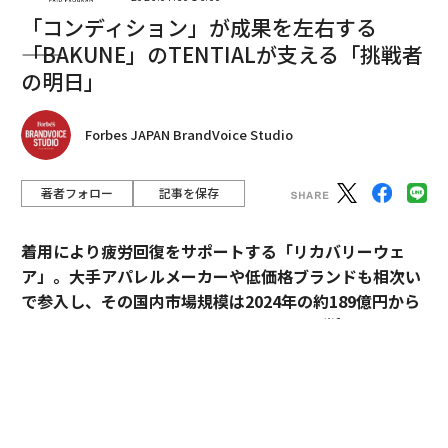
Apple PayからApple TV、Apple Musicに至るまで、いず
「コンディション」が成果を左右する
れも大きな成功を収めている。
――「BAKUNE」のTENTIALが支える「挑戦者
ジョン・ターナスとは何者か？ アップルの新た
の明日」
なビジョナリー
Forbes JAPAN BrandVoice Studio
一方のターナスは、クックと比べても在籍期間はほぼ同
等で、2001年に入社している。
著者フォロー
記事を保存
ここには強い連続性がある。ターナスはクックを自身の
メンターだと表現している。「この役割を担うことを光
着用により疲労回復をサポートする「リカバリーウェ
栄に思う。そしてこの特別な場所を半世紀にわたり形づ
ア」。大手アパレルメーカーや低価格ブランドも相次い
くってきた価値観とビジョンをもってリードすることを
で参入し、その国内市場規模は2024年の約189億円から
約束する」と彼は述べた。
※1
2030年には約1,700億円へ拡大すると予測
されてい
る。
価値観は、とりわけクックにとって重要だった。公の場
での発信や深い社会的良心は、長年にわたり同社の方向
過熱するマーケットにおいて、価格競争とは一線を画す
性にとって欠かせない要素だった。
ブランドとして独自のポジションを築いているのが、TE