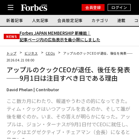
会員登録
ログイン
新着記事
人気記事
会員限定記事
カテゴリ
連載
コ
Forbes JAPAN MEMBERSHIP 新機能｜
NEWS
記事ページ内の広告表示を最小限にしました
トップ
ビジネス
CEOs
アップルのクックCEOが退任、後任を発表──9月
2026.04.21 08:00
アップルのクックCEOが退任、後任を発表
──9月1日は注目すべき日である理由
David Phelan | Contributor
ここ数カ月にわたり、報道やうわさの的になってきた。
ティム・クックはいつアップルを去るのか、そして誰が
後を継ぐのか。いま、その答えが明らかになった。アッ
プルは、ジョン・ターナスが9月1日付でCEOに就任し、
クックはエグゼクティブ・チェアマン（会長）になると