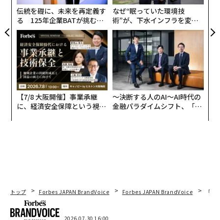
まで
伝統を礎に、未来を再定義す
なぜ“眠っていた環境技
る 125年企業BATが挑むス
術”が、下水インフラを変え
クックは1998年、スティーブ・ジョブズに迎え入れられ
モークレスな未来
たのか──産総研×月島JFE
てアップルに加わった。当時、多くの人々が同社は倒産
アクアソリューションの10年
寸前だと感じていた時期である。クックは以前、同社へ
の転職はやめたほうがいいと助言されたと私に語ってい
る。しかしジョブズは、クックにとって説得力のある言
葉を口にしたという。
【7/8 大阪開催】事業承継
〜決断する人のAI〜AI時代の
に、経済安全保障という視点
金融パラダイムシフト、「超
結果として、彼が「常識」とされた見方に逆らったのは
が加わるとき──経営者が問
個別化」の核心 【MUFG×ウ
正しかった。アップルは巨大な成長を遂げ、時価総額は
われる新たな判断軸
ェルスナビ×PwC】
1000%超も増加したのだ。
クックがCEOに就任したのは2011年であり、9月1日を迎
えると、その職をちょうど15年にわたって務めたことに
なる。彼の功績には、Apple Watch、AirPods、Apple Vi
トップ
Forbes JAPAN BrandVoice
Forbes JAPAN BrandVoice
「コン
sion Proの導入が含まれる。そして同じくらい重要なの
が、アップルの注力領域をサービスにも広げたことだ。
2026.07.30 16:00