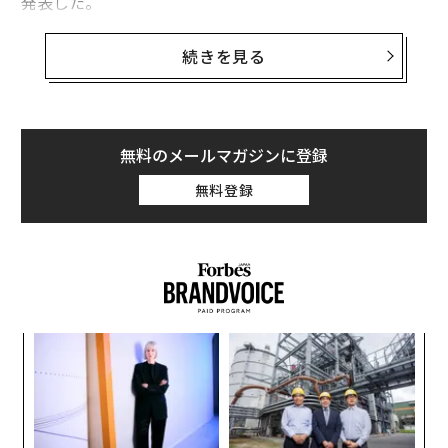
発表した。
タイミングの意外性：なぜ9月1日なのか？
続きを見る
人事の変更自体は予想されていたものの、そのタイミン
グはいささか意外だ。フィナンシャル・タイムズの報道
は、クックが今年にも後継にバトンを渡すと示唆してい
無料のメールマガジンに登録
たが、別のアナリストたちはFTの見立ては誤りで、もっ
と先になるとみていた。
無料登録
この発表はアップルが
Newsroomの投稿
で行ったもの
だ。そこでは、現在ハードウェア・エンジニアリング担
当シニア・バイスプレジデントのターナスが、2026年9
月1日にクックの後を継ぐことが確認された。まさに非
の打ちどころなく計算された日程であり、アップルの9
ア
月の大型イベントはターナスの指揮下で行われることに
の
た
なる。
挑
よっ
ティム・クックのレガシー：1998年から2026年
PA