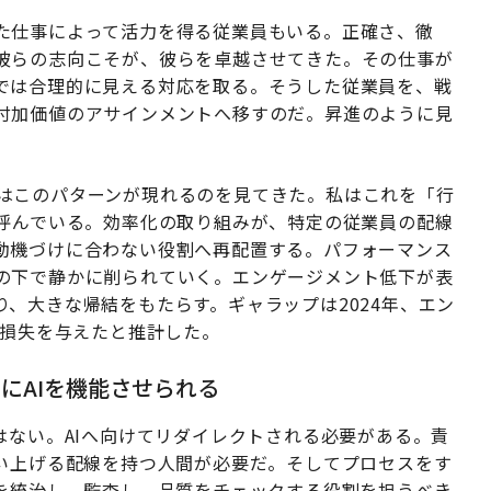
た仕事によって活力を得る従業員もいる。正確さ、徹
彼らの志向こそが、彼らを卓越させてきた。その仕事が
では合理的に見える対応を取る。そうした従業員を、戦
付加価値のアサインメントへ移すのだ。昇進のように見
通じて、私はこのパターンが現れるのを見てきた。私はこれを「行
ent）」と呼んでいる。効率化の取り組みが、特定の従業員の配線
動機づけに合わない役割へ再配置する。パフォーマンス
の下で静かに削られていく。エンゲージメント低下が表
、大きな帰結をもたらす。ギャラップは2024年、エン
損失を与えたと推計した。
にAIを機能させられる
はない。AIへ向けてリダイレクトされる必要がある。責
拾い上げる配線を持つ人間が必要だ。そしてプロセスをす
のを統治し、監査し、品質をチェックする役割を担うべき