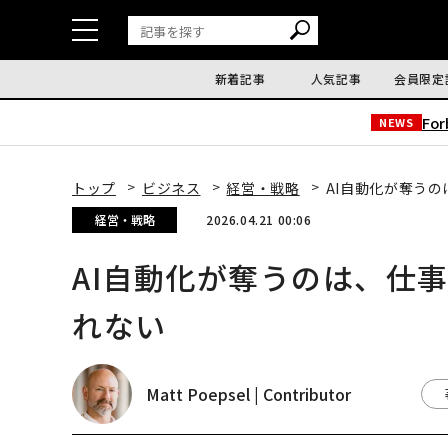
新着記事
人気記事
会員限定
Fo
NEWS
トップ
ビジネス
経営・戦略
AI自動化が奪う
経営・戦略
2026.04.21 00:06
AI自動化が奪うのは、仕
れない
Matt Poepsel | Contributor