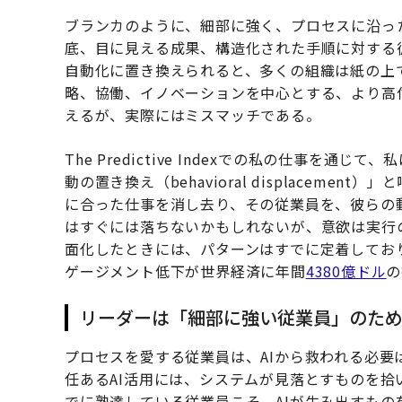
ブランカのように、細部に強く、プロセスに沿っ
底、目に見える成果、構造化された手順に対する
自動化に置き換えられると、多くの組織は紙の上
略、協働、イノベーションを中心とする、より高
えるが、実際にはミスマッチである。
The Predictive Indexでの私の仕事を
動の置き換え（behavioral displacem
に合った仕事を消し去り、その従業員を、彼らの
はすぐには落ちないかもしれないが、意欲は実行
面化したときには、パターンはすでに定着しており
ゲージメント低下が世界経済に年間
4380億ドル
の
リーダーは「細部に強い従業員」のため
プロセスを愛する従業員は、AIから救われる必要
任あるAI活用には、システムが見落とすものを
でに熟達している従業員こそ、AIが生み出すも