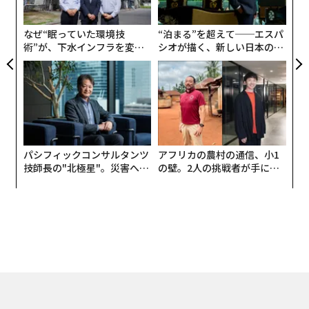
代理店を雇えば、従来の手法では発見に数カ月かかるデ
実
ータを入手できる。
全
なぜ“眠っていた環境技
“泊まる”を超えて──エスパ
術”が、下水インフラを変え
シオが描く、新しい日本のラ
AI搭載CROが実際に意味するもの
たのか──産総研×月島JFE
グジュアリー（前編）
アクアソリューションの10年
手動分析と順次テストに依存するのではなく、AIは数千
の行動データポイントを処理し、どの変更がユーザー体
験を改善しコンバージョンを向上させるかを予測する。
正当なAI CRO代理店は、AI技術と戦略的コンテンツマー
パシフィックコンサルタンツ
アフリカの農村の通信、小1
ケティングの専門知識を組み合わせる。AIはユーザー行
技師長の"北極星"。災害への
の壁。2人の挑戦者が手にし
無力感を乗り越え見つけた、
た「次なる武器」
動パターンを分析し、テストを実行し、大規模にパーソ
防災一筋20年の答え
ナライズされた体験を提供し、人間のアナリストが見逃
すトレンドを特定できる。この技術は、実験と経験に基
づく推測を、以前よりも速くデータに裏付けられた予測
に変換する。
大きな違いはスピードと複雑なパターンを発見する能力
だ。一度に1つのA/Bテストを実行し、統計的有意性を得