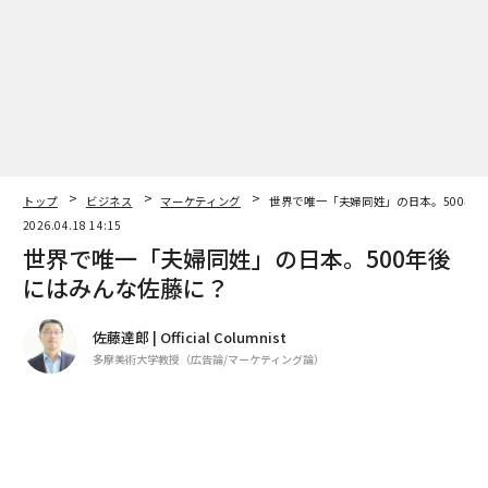
トップ
ビジネス
マーケティング
世界で唯一「夫婦同姓」の日本。500年
るために数週間待つ代わりに、AI搭載システムはウェブ
2026.04.18 14:15
サイト訪問者の行動とユーザーエンゲージメント指標
世界で唯一「夫婦同姓」の日本。500年後
を、数十の変数にわたって同時に分析する。セッション
にはみんな佐藤に？
深度、スクロールパターン、躊躇ポイント、ヒートマッ
プ、既存のトラフィックソースなどを研究することで、
佐藤達郎 | Official Columnist
コンバージョン率を最適化する。
多摩美術大学教授（広告論/マーケティング論）
例えば、経験豊富なAI CRO代理店は、各訪問者の行動プ
著者フォロー
記事を保存
ロファイルに基づいてメッセージング、レイアウト、CT
Aを自動的に調整する予測的パーソナライゼーションを
Sato 2531
設計する可能性がある。
広告コミュニケーションの世界最高峰の祭典であるカン
ヌライオンズで、社会課題を取り上げたものが高評価を
警告サイン：AI偽装の見分け方
得やすいと言われて久しい。同時に、AI時代になったこ
とで返って“ユーモア（Humor）の重視”も、運営サイド
では、代理店が正しいデータ駆動型アプローチを持って
から打ち出されている。
いるか、それとも偽装しているかをどう見分けるのか？
advertisement
私の経験では、AI演出を見抜く最も簡単な方法は、技術