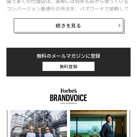
謳う多くの代理店は、実際には何年も前から使っている
コンバージョン最適化の手法を、バズワードで装飾して
いるだけだ。
続きを見る
その謳い文句は魅力的に聞こえる。勝利するテストを予
測する機械学習、パーソナライゼーションを拡張する自
動化、隠れたコンバージョン機会を発見するアルゴリズ
ム──これらすべてが売上高に貢献するという。しかし
無料のメールマガジンに登録
現実は？ 多くのコンバージョン率最適化代理店は、プ
無料登録
ロセスを一切変更せずに、ホームページに「AI」という
言葉を追加しているだけなのだ。
コンバージョン最適化を目指す企業は、デジタル上の地
雷原に直面している。間違った代理店を雇えば、測定可
能な投資収益率ではなく、リブランディングされたA/B
「
テストに対してプレミアム料金を支払うことになり、増
3
分ROIや各チャネルが実際にコンバージョンにどう貢献
C
しているかについて明確な可視性も得られない。正しい
内
る
グ