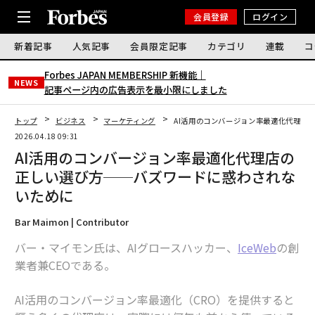
会員登録
ログイン
新着記事
人気記事
会員限定記事
カテゴリ
連載
コ
Forbes JAPAN MEMBERSHIP 新機能｜
NEWS
記事ページ内の広告表示を最小限にしました
トップ
ビジネス
マーケティング
AI活用のコンバージョン率最適化代理店
2026.04.18 09:31
AI活用のコンバージョン率最適化代理店の
正しい選び方──バズワードに惑わされな
いために
Bar Maimon | Contributor
バー・マイモン氏は、AIグロースハッカー、
IceWeb
の創
業者兼CEOである。
AI活用のコンバージョン率最適化（CRO）を提供すると