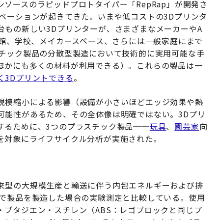
ソースのラピッドプロトタイパー「RepRap」が開発さ
ベーションが起きてきた。いまや低コストの3Dプリンタ
台もの新しい3Dプリンターが、さまざまなメーカーやA
書館、学校、メイカースペース、さらには一般家庭にまで
スチック製品の分散型製造において技術的に実用可能な手
ほかにも多くの材料が利用できる）。これらの製品は一
く3Dプリントできる
。
規模縮小による影響（設備が小さいほどエッジ効果や熱
可能性があるため、その全体像は明確ではない。3Dプリ
するために、3つのプラスチック製品──
玩具
、
園芸家
向
を対象にライフサイクル分析が実施された。
来型の大規模生産と輸送に伴う内包エネルギーおよび排
ーで製品を製造した場合の実験測定と比較している。使用
・ブタジエン・スチレン（ABS：レゴブロックと同じプ