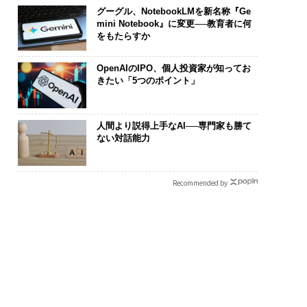
グーグル、NotebookLMを新名称『Ge
mini Notebook』に変更──教育者に何
をもたらすか
OpenAIのIPO、個人投資家が知ってお
きたい「5つのポイント」
人間より説得上手なAI──専門家も勝て
ない対話能力
Recommended by