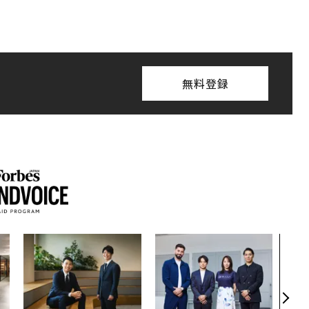
無料登録
〜決
代の
ト、
【M
×P