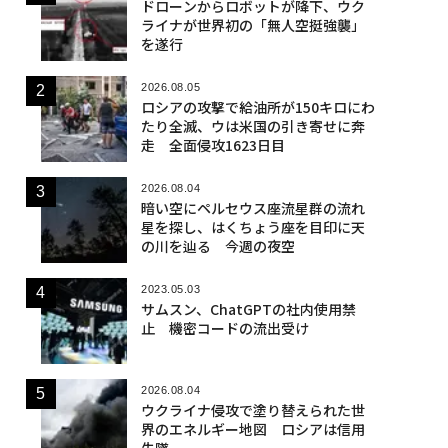
ドローンからロボットが降下、ウク
ライナが世界初の「無人空挺強襲」
を遂行
2026.08.05
ロシアの攻撃で給油所が150キロにわ
たり全滅、ウは米国の引き寄せに奔
走 全面侵攻1623日目
2026.08.04
暗い空にペルセウス座流星群の流れ
星を探し、はくちょう座を目印に天
の川を辿る 今週の夜空
2023.05.03
サムスン、ChatGPTの社内使用禁
止 機密コードの流出受け
2026.08.04
ウクライナ侵攻で塗り替えられた世
界のエネルギー地図 ロシアは信用
失墜