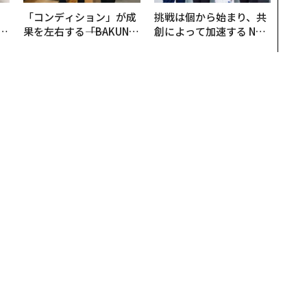
、
「コンディション」が成
挑戦は個から始まり、共
が
果を左右する――「BAKUN
創によって加速する NOR
」
E」のTENTIALが支える
QAIN JAPAN 特別座談会
「挑戦者の明日」
「フィジカルAI」で生産ライン再構築へ
 「フィジカルAI」で生産ライ