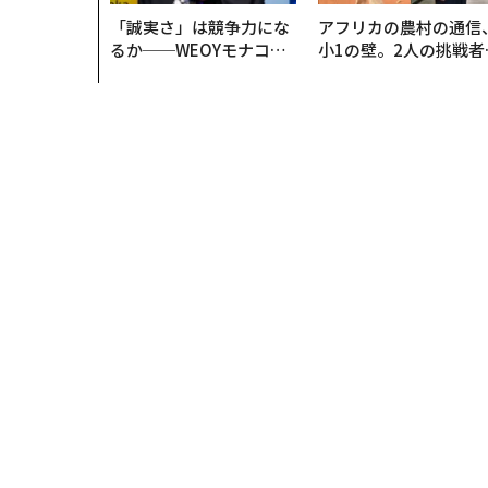
「誠実さ」は競争力にな
アフリカの農村の通信
るか──WEOYモナコで
小1の壁。2人の挑戦者
見た、くら寿司の経営哲
手にした「次なる武器
学
トップ
テクノロジー
全方向自在の球体駆動ロボ 
テクノロジー
2026.04.19 11:30
全方向自在の球体駆動ロボ