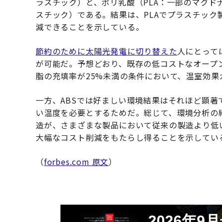
ラスチック）と、ポリ乳酸（PLA：一部のマクド
スチック）である。結果は、PLAでプラスチック
減できることを示している。
節約のために太陽光発電に切り替えた
人にとって
が可能だ。予想どおり、既存の低コストなオープン
脂の充填率が25%未満の条件において、温室効
一方、ABSでは好ましい環境結果はそれほど顕
い温度を必要とするためだ。総じて、環境分析の
造が、さまざまな製品において従来の製造より低
大幅なコスト削減をもたらし得ることを示してい
（
forbes.com 原文
）
2026年9