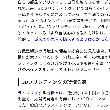
自らの部品をプリントして自己複製できるオープン
れて以来、3Dプリンティング分野では多くのイノ
ーはあらゆる場所に普及している。文字通り数万
mazonなどのオンライン小売業者を通じて、図
広がっている。3Dプリンティングは現在、プラ
段となっている（より冒険心のある人向けには、
般的に、
従来の小売店で購入するよりはるかに安
分散型製造の環境上の便益を総合的に見た場合、
損失が大きくなる）や、内包エネルギーの増加の
ンティングによる分散型製造の環境影響を定量化
けの水栓ノズル、そしてオレンジジューサー──
3Dプリンティングの環境負荷
ライフサイクル分析
では、低労働コスト国での従
出量を、太陽光発電の有無において3Dプリンタ
した一般的なプラスチックは、アクリロニトリル