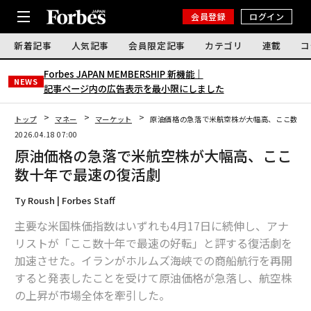
会員登録
ログイン
新着記事
人気記事
会員限定記事
カテゴリ
連載
コ
Forbes JAPAN MEMBERSHIP 新機能｜
NEWS
記事ページ内の広告表示を最小限にしました
トップ
マネー
マーケット
原油価格の急落で米航空株が大幅高、ここ数十
2026.04.18 07:00
原油価格の急落で米航空株が大幅高、ここ
数十年で最速の復活劇
Ty Roush | Forbes Staff
主要な米国株価指数はいずれも4月17日に続伸し、アナ
リストが「ここ数十年で最速の好転」と評する復活劇を
加速させた。イランがホルムズ海峡での商船航行を再開
すると発表したことを受けて原油価格が急落し、航空株
の上昇が市場全体を牽引した。