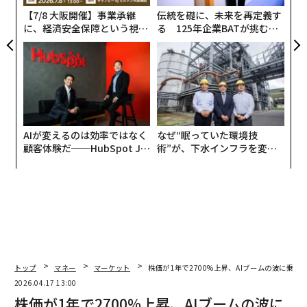
【7/8 大阪開催】事業承継
伝統を礎に、未来を再定義す
に、経済安全保障という視点
る 125年企業BATが挑むス
が加わるとき──経営者が問
モークレスな未来
われる新たな判断軸
AIが変えるのは効率ではなく
なぜ“眠っていた環境技
顧客体験だ──HubSpot Ja
術”が、下水インフラを変え
panが語る「Grow Better」
たのか──産総研×月島JFE
な組織のつくり方
アクアソリューションの10年
翻訳＝江津拓哉
トップ
マネー
マーケット
株価が1年で2700%上昇、AIブームの波に乗
2026.04.17 13:00
株価が1年で2700%上昇、AIブームの波に