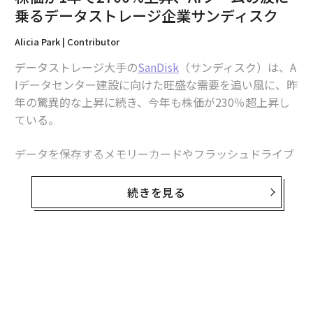
2026年9月号発売中
乗るデータストレージ企業サンディスク
Alicia Park | Contributor
最新号の購入はこちらから
データストレージ大手の
SanDisk
（サンディスク）は、A
Iデータセンター建設に向けた旺盛な需要を追い風に、昨
メンバーシップに登録する
年の驚異的な上昇に続き、今年も株価が230％超上昇し
ている。
データを保存するメモリーカードやフラッシュドライブ
を製造するサンディスクの株価は、1年間で2700％以上
関連記事
上昇した。つまり、1年前に同社の株式に3万5000ドル
続きを見る
株価が1年で2700%上昇、AIブームの波に乗るデータストレージ企業サンデ
（約557万円）投資していれば、今日その価値は100万ド
ィスク
ル（約1億5900万円）になっていたことになる。
混迷のイラン情勢──誰が中東に核兵器を持ち込むか、持ち込まれる可能
性はあるのか
同社は米国時間4月20日、金融セクターを除く最大100社
で構成される指数「NASDAQ 100」に組み入れられ、ソ
靴メーカーのオールバーズ、株価が9倍に──突如「AI企業」への事業転換
フトウェア企業アトラシアンに代わって採用される予定
を発表
だ。これは、ソフトウェアから離れる市場シフトが続い