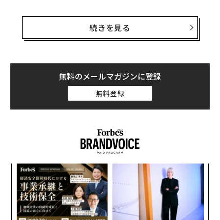
17日、ダウ平均株価は取引開始直後に約2.1％高と上昇
して始まった。S&P500種株価指数とナスダック総合指
続きを見る
数もそれぞれ1.3％、1.6％上昇し、さらに上げ幅を広げ
た。
ナスダックが17日の取引をプラス圏で終えれば13営業日
無料のメールマガジンに登録
連続の続伸となり、2009年以来で最長の連騰記録を更新
無料登録
することになる。
〜
金
個
ア
ェ
の
た