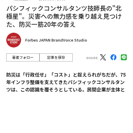
ンゴーのような爽やかさがはじける味わいを楽しめる。
パシフィックコンサルタンツ技師長の"北
極星"。災害への無力感を乗り越え見つけ
た、防災一筋20年の答え
Forbes JAPAN BrandVoice Studio
著者フォロー
記事を保存
防災は「行政任せ」「コスト」と捉えられがちだが、75
年インフラ整備を支えてきたパシフィックコンサルタン
ツは、この認識を覆そうとしている。民間企業が主体と
なる新たなビジョン「サステナ∞レジリエンス社会」を
提唱。構想の旗振り役となった技師長・平川了治に、自
身の思いと共に、ビジョンの要諦を聞いた。
「防災は、企業にとって自分ごとになりきれずにい