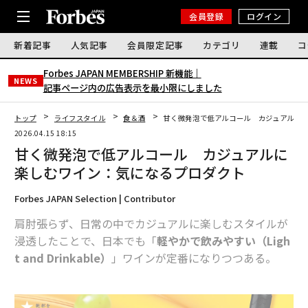
会員登録
ログイン
新着記事
人気記事
会員限定記事
カテゴリ
連載
コ
Forbes JAPAN MEMBERSHIP 新機能｜
NEWS
記事ページ内の広告表示を最小限にしました
トップ
ライフスタイル
食＆酒
甘く微発泡で低アルコール カジュアルに
2026.04.15 18:15
甘く微発泡で低アルコール カジュアルに
楽しむワイン：気になるプロダクト
Forbes JAPAN Selection | Contributor
肩肘張らず、日常の中でカジュアルに楽しむスタイルが
浸透したことで、日本でも「
軽やかで飲みやすい（Ligh
t and Drinkable）
」ワインが定番になりつつある。