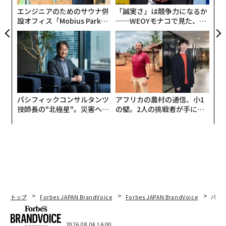
エンジニアのためのサウナ併
「誠実さ」は競争力になるか
設オフィス「Mobius Park」
──WEOYモナコで見た、く
がオープン──タマディック
ら寿司の経営哲学
が健康経営を徹底する理由
パシフィックコンサルタンツ
アフリカの農村の通信、小1
技師長の"北極星"。災害への
の壁。2人の挑戦者が手にし
無力感を乗り越え見つけた、
た「次なる武器」
防災一筋20年の答え
モスカート（マスカット）種のぶどうを使用した
微発泡
トップ
Forbes JAPAN BrandVoice
Forbes JAPAN BrandVoice
パシ
の白ワイン
で、
ほのかな甘さ
が特徴。
7.5%というワイン
としては低めのアルコール分
で、シトラスとピーチとマ
2026.08.04 16:00