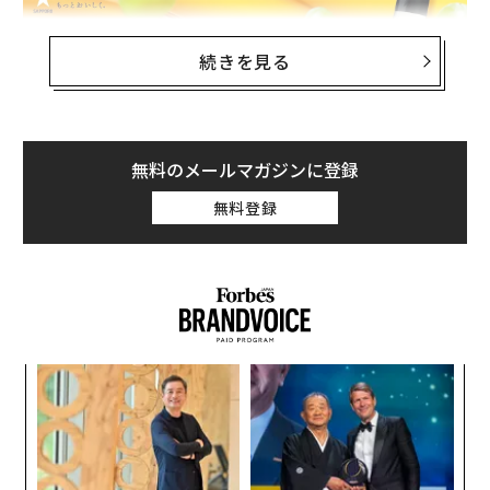
続きを見る
無料のメールマガジンに登録
無料登録
そんななか、カジュアルな世界観や飲みやすい味わいで
人気を集めるオーストラリアのワインブランド「
イエローテイル
」から、新作「
ゴールドモスカート
」が
数量限定で発売された。
目
の
ン
伝
る
モ